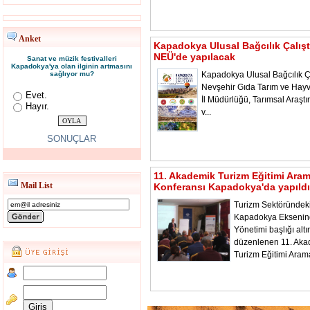
Anket
Kapadokya Ulusal Bağcılık Çalışt
NEÜ'de yapılacak
Sanat ve müzik festivalleri
Kapadokya'ya olan ilginin artmasını
sağlıyor mu?
Kapadokya Ulusal Bağcılık Ça
Nevşehir Gıda Tarım ve Hayv
Evet.
İl Müdürlüğü, Tarımsal Araştı
Hayır.
v...
SONUÇLAR
11. Akademik Turizm Eğitimi Ara
Mail List
Konferansı Kapadokya'da yapıldı
Turizm Sektöründeki
Kapadokya Ekseni
Yönetimi başlığı alt
düzenlenen 11. Aka
Turizm Eğitimi Aram