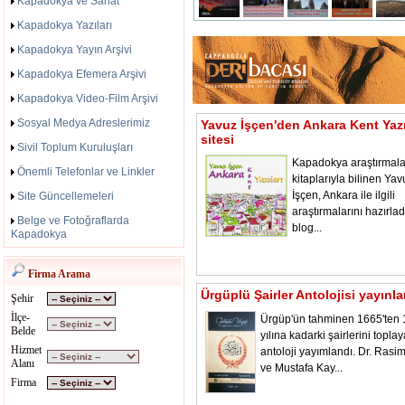
Kapadokya ve Sanat
Kapadokya Yazıları
Kapadokya Yayın Arşivi
Kapadokya Efemera Arşivi
Kapadokya Video-Film Arşivi
Sosyal Medya Adreslerimiz
Yavuz İşçen'den Ankara Kent Yazı
sitesi
Sivil Toplum Kuruluşları
Kapadokya araştırmala
Önemli Telefonlar ve Linkler
kitaplarıyla bilinen Yav
İşçen, Ankara ile ilgili
Site Güncellemeleri
araştırmalarını hazırladı
Belge ve Fotoğraflarda
blog...
Kapadokya
Firma Arama
Ürgüplü Şairler Antolojisi yayınl
Şehir
İlçe-
Ürgüp'ün tahminen 1665'ten
Belde
yılına kadarki şairlerini toplay
Hizmet
antoloji yayımlandı. Dr. Rasi
Alanı
ve Mustafa Kay...
Firma