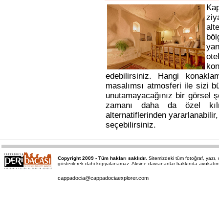
Ka
ziy
alt
bö
yan
ote
kon
edebilirsiniz. Hangi konakl
masalımsı atmosferi ile sizi b
unutamayacağınız bir görsel ş
zamanı daha da özel kı
alternatiflerinden yararlanabili
seçebilirsiniz.
Copyright 2009 - Tüm hakları saklıdır.
Sitemizdeki tüm fotoğraf, yazı
gösterilerek dahi kopyalanamaz. Aksine davrananlar hakkında avukatımız a
cappadocia@cappadociaexplorer.com