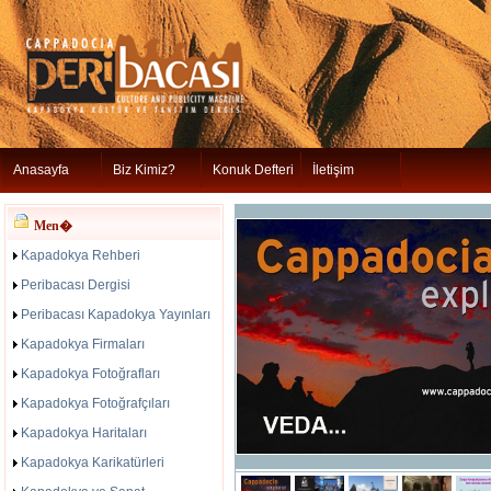
Anasayfa
Biz Kimiz?
Konuk Defteri
İletişim
Men�
Kapadokya Rehberi
Peribacası Dergisi
Peribacası Kapadokya Yayınları
Kapadokya Firmaları
Kapadokya Fotoğrafları
Kapadokya Fotoğrafçıları
Kapadokya Haritaları
Kapadokya Karikatürleri