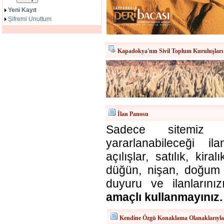
Yeni Kayıt
Şifremi Unuttum
Kapadokya'nın Sivil Toplum Kuruluşları
İlan Panosu
Sadece sitemiz ü
yararlanabileceği il
açılışlar, satılık, kira
düğün, nişan, doğum v
duyuru ve ilanlarınız
amaçlı kullanmayınız.
Kendine Özgü Konaklama Olanaklarıyl