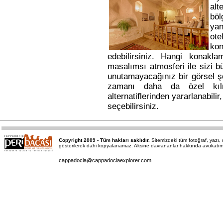
alt
bö
yan
ote
kon
edebilirsiniz. Hangi konakl
masalımsı atmosferi ile sizi b
unutamayacağınız bir görsel ş
zamanı daha da özel kı
alternatiflerinden yararlanabili
seçebilirsiniz.
Copyright 2009 - Tüm hakları saklıdır.
Sitemizdeki tüm fotoğraf, yazı
gösterilerek dahi kopyalanamaz. Aksine davrananlar hakkında avukatımız a
cappadocia@cappadociaexplorer.com