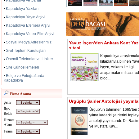
Kapadokya ve Sanat
Kapadokya Yazıları
Kapadokya Yayın Arşivi
Kapadokya Efemera Arşivi
Kapadokya Video-Film Arşivi
Sosyal Medya Adreslerimiz
Yavuz İşçen'den Ankara Kent Yazı
sitesi
Sivil Toplum Kuruluşları
Kapadokya araştırmala
Önemli Telefonlar ve Linkler
kitaplarıyla bilinen Yav
İşçen, Ankara ile ilgili
Site Güncellemeleri
araştırmalarını hazırladı
Belge ve Fotoğraflarda
blog...
Kapadokya
Firma Arama
Ürgüplü Şairler Antolojisi yayınl
Şehir
İlçe-
Ürgüp'ün tahminen 1665'ten
Belde
yılına kadarki şairlerini toplay
Hizmet
antoloji yayımlandı. Dr. Rasi
Alanı
ve Mustafa Kay...
Firma