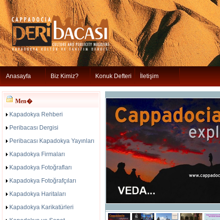
Anasayfa
Biz Kimiz?
Konuk Defteri
İletişim
Men�
Kapadokya Rehberi
Peribacası Dergisi
Peribacası Kapadokya Yayınları
Kapadokya Firmaları
Kapadokya Fotoğrafları
Kapadokya Fotoğrafçıları
Kapadokya Haritaları
Kapadokya Karikatürleri