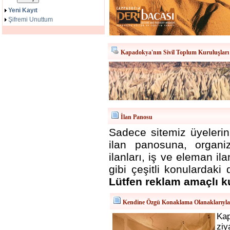
Yeni Kayıt
Şifremi Unuttum
Kapadokya'nın Sivil Toplum Kuruluşları
İlan Panosu
Sadece sitemiz üyelerini
ilan panosuna, organizas
ilanları, iş ve eleman i
gibi çeşitli konulardaki 
Lütfen reklam amaçlı k
Kendine Özgü Konaklama Olanaklarıyl
Ka
ziy