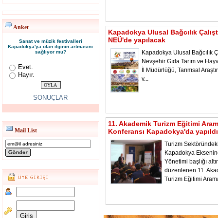
Anket
Kapadokya Ulusal Bağcılık Çalışt
NEÜ'de yapılacak
Sanat ve müzik festivalleri
Kapadokya'ya olan ilginin artmasını
sağlıyor mu?
Kapadokya Ulusal Bağcılık Ça
Nevşehir Gıda Tarım ve Hayv
Evet.
İl Müdürlüğü, Tarımsal Araştı
Hayır.
v...
SONUÇLAR
11. Akademik Turizm Eğitimi Ara
Mail List
Konferansı Kapadokya'da yapıldı
Turizm Sektöründeki
Kapadokya Ekseni
Yönetimi başlığı alt
düzenlenen 11. Aka
Turizm Eğitimi Aram