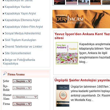
Kapadokya ve Sanat
Kapadokya Yazıları
Kapadokya Yayın Arşivi
Kapadokya Efemera Arşivi
Kapadokya Video-Film Arşivi
Sosyal Medya Adreslerimiz
Yavuz İşçen'den Ankara Kent Yazı
sitesi
Sivil Toplum Kuruluşları
Kapadokya araştırmala
Önemli Telefonlar ve Linkler
kitaplarıyla bilinen Yav
İşçen, Ankara ile ilgili
Site Güncellemeleri
araştırmalarını hazırladı
Belge ve Fotoğraflarda
blog...
Kapadokya
Firma Arama
Ürgüplü Şairler Antolojisi yayınl
Şehir
İlçe-
Ürgüp'ün tahminen 1665'ten
Belde
yılına kadarki şairlerini toplay
Hizmet
antoloji yayımlandı. Dr. Rasi
Alanı
ve Mustafa Kay...
Firma