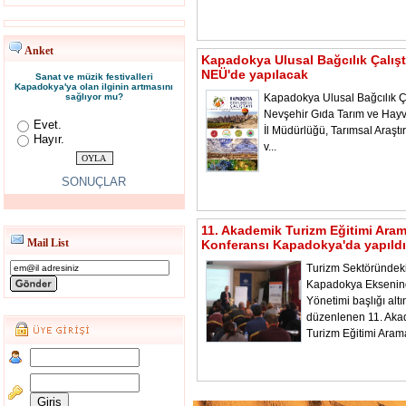
Anket
Kapadokya Ulusal Bağcılık Çalışt
NEÜ'de yapılacak
Sanat ve müzik festivalleri
Kapadokya'ya olan ilginin artmasını
sağlıyor mu?
Kapadokya Ulusal Bağcılık Ça
Nevşehir Gıda Tarım ve Hayv
Evet.
İl Müdürlüğü, Tarımsal Araştı
Hayır.
v...
SONUÇLAR
11. Akademik Turizm Eğitimi Ara
Mail List
Konferansı Kapadokya'da yapıldı
Turizm Sektöründeki
Kapadokya Ekseni
Yönetimi başlığı alt
düzenlenen 11. Aka
Turizm Eğitimi Aram