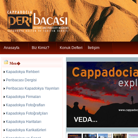
Anasayfa
Biz Kimiz?
Konuk Defteri
İletişim
Men�
Kapadokya Rehberi
Peribacası Dergisi
Peribacası Kapadokya Yayınları
Kapadokya Firmaları
Kapadokya Fotoğrafları
Kapadokya Fotoğrafçıları
Kapadokya Haritaları
Kapadokya Karikatürleri