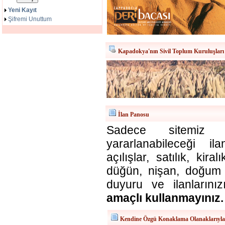
Yeni Kayıt
Şifremi Unuttum
Kapadokya'nın Sivil Toplum Kuruluşları
İlan Panosu
Sadece sitemiz ü
yararlanabileceği il
açılışlar, satılık, kira
düğün, nişan, doğum v
duyuru ve ilanlarınız
amaçlı kullanmayınız.
Kendine Özgü Konaklama Olanaklarıyl