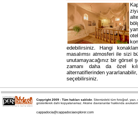
Ka
ziy
alt
bö
yan
ote
kon
edebilirsiniz. Hangi konakl
masalımsı atmosferi ile sizi b
unutamayacağınız bir görsel ş
zamanı daha da özel kı
alternatiflerinden yararlanabili
seçebilirsiniz.
Copyright 2009 - Tüm hakları saklıdır.
Sitemizdeki tüm fotoğraf, yazı
gösterilerek dahi kopyalanamaz. Aksine davrananlar hakkında avukatımız a
cappadocia@cappadociaexplorer.com