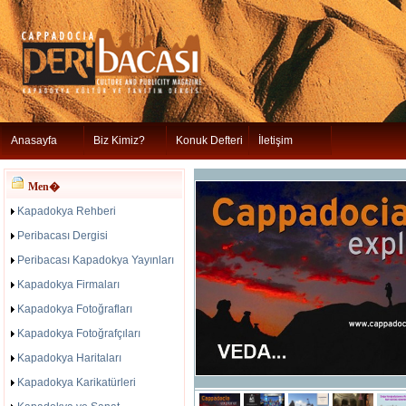
Anasayfa
Biz Kimiz?
Konuk Defteri
İletişim
Men�
Kapadokya Rehberi
Peribacası Dergisi
Peribacası Kapadokya Yayınları
Kapadokya Firmaları
Kapadokya Fotoğrafları
Kapadokya Fotoğrafçıları
Kapadokya Haritaları
Kapadokya Karikatürleri