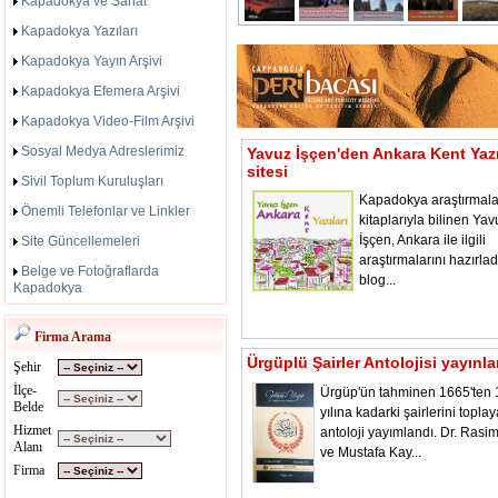
Kapadokya ve Sanat
Kapadokya Yazıları
Kapadokya Yayın Arşivi
Kapadokya Efemera Arşivi
Kapadokya Video-Film Arşivi
Sosyal Medya Adreslerimiz
Yavuz İşçen'den Ankara Kent Yazı
sitesi
Sivil Toplum Kuruluşları
Kapadokya araştırmala
Önemli Telefonlar ve Linkler
kitaplarıyla bilinen Yav
İşçen, Ankara ile ilgili
Site Güncellemeleri
araştırmalarını hazırladı
Belge ve Fotoğraflarda
blog...
Kapadokya
Firma Arama
Ürgüplü Şairler Antolojisi yayınl
Şehir
İlçe-
Ürgüp'ün tahminen 1665'ten
Belde
yılına kadarki şairlerini toplay
Hizmet
antoloji yayımlandı. Dr. Rasi
Alanı
ve Mustafa Kay...
Firma