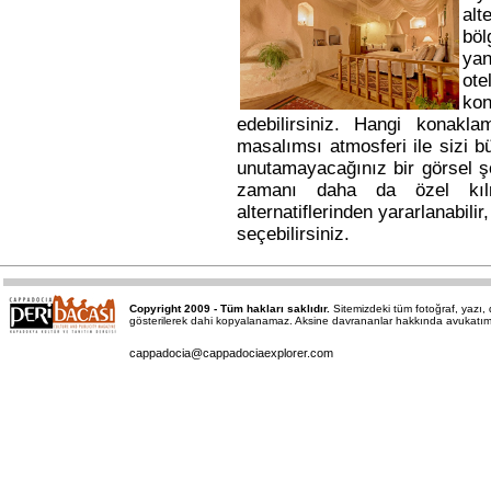
alt
bö
yan
ote
kon
edebilirsiniz. Hangi konakl
masalımsı atmosferi ile sizi b
unutamayacağınız bir görsel ş
zamanı daha da özel kı
alternatiflerinden yararlanabili
seçebilirsiniz.
Copyright 2009 - Tüm hakları saklıdır.
Sitemizdeki tüm fotoğraf, yazı
gösterilerek dahi kopyalanamaz. Aksine davrananlar hakkında avukatımız a
cappadocia@cappadociaexplorer.com