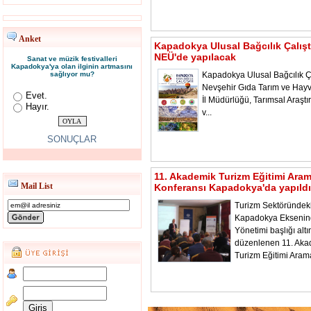
Anket
Kapadokya Ulusal Bağcılık Çalışt
NEÜ'de yapılacak
Sanat ve müzik festivalleri
Kapadokya'ya olan ilginin artmasını
sağlıyor mu?
Kapadokya Ulusal Bağcılık Ça
Nevşehir Gıda Tarım ve Hayv
Evet.
İl Müdürlüğü, Tarımsal Araştı
Hayır.
v...
SONUÇLAR
11. Akademik Turizm Eğitimi Ara
Mail List
Konferansı Kapadokya'da yapıldı
Turizm Sektöründeki
Kapadokya Ekseni
Yönetimi başlığı alt
düzenlenen 11. Aka
Turizm Eğitimi Aram