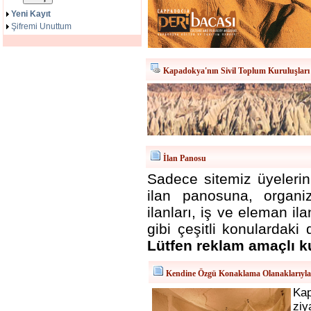
Yeni Kayıt
Şifremi Unuttum
Kapadokya'nın Sivil Toplum Kuruluşları
İlan Panosu
Sadece sitemiz üyelerini
ilan panosuna, organizas
ilanları, iş ve eleman i
gibi çeşitli konulardaki 
Lütfen reklam amaçlı k
Kendine Özgü Konaklama Olanaklarıyl
Ka
ziy