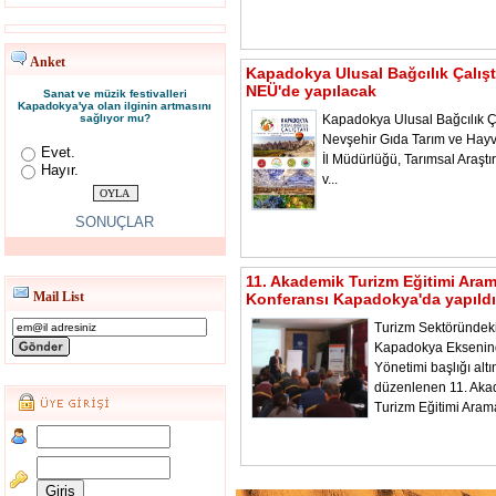
Anket
Kapadokya Ulusal Bağcılık Çalışt
NEÜ'de yapılacak
Sanat ve müzik festivalleri
Kapadokya'ya olan ilginin artmasını
sağlıyor mu?
Kapadokya Ulusal Bağcılık Ça
Nevşehir Gıda Tarım ve Hayv
Evet.
İl Müdürlüğü, Tarımsal Araştı
Hayır.
v...
SONUÇLAR
11. Akademik Turizm Eğitimi Ara
Mail List
Konferansı Kapadokya'da yapıldı
Turizm Sektöründeki
Kapadokya Ekseni
Yönetimi başlığı alt
düzenlenen 11. Aka
Turizm Eğitimi Aram