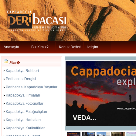
Anasayfa
Biz Kimiz?
Konuk Defteri
İletişim
Men�
Kapadokya Rehberi
Peribacası Dergisi
Peribacası Kapadokya Yayınları
Kapadokya Firmaları
Kapadokya Fotoğrafları
Kapadokya Fotoğrafçıları
Kapadokya Haritaları
Kapadokya Karikatürleri