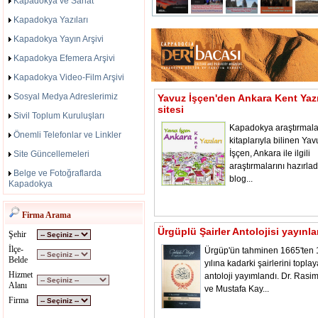
Kapadokya ve Sanat
Kapadokya Yazıları
Kapadokya Yayın Arşivi
Kapadokya Efemera Arşivi
Kapadokya Video-Film Arşivi
Sosyal Medya Adreslerimiz
Yavuz İşçen'den Ankara Kent Yazı
sitesi
Sivil Toplum Kuruluşları
Kapadokya araştırmala
Önemli Telefonlar ve Linkler
kitaplarıyla bilinen Yav
İşçen, Ankara ile ilgili
Site Güncellemeleri
araştırmalarını hazırladı
Belge ve Fotoğraflarda
blog...
Kapadokya
Firma Arama
Ürgüplü Şairler Antolojisi yayınl
Şehir
İlçe-
Ürgüp'ün tahminen 1665'ten
Belde
yılına kadarki şairlerini toplay
Hizmet
antoloji yayımlandı. Dr. Rasi
Alanı
ve Mustafa Kay...
Firma