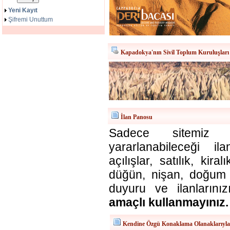
Yeni Kayıt
Şifremi Unuttum
Kapadokya'nın Sivil Toplum Kuruluşları
İlan Panosu
Sadece sitemiz ü
yararlanabileceği il
açılışlar, satılık, kira
düğün, nişan, doğum v
duyuru ve ilanlarınız
amaçlı kullanmayınız.
Kendine Özgü Konaklama Olanaklarıyl