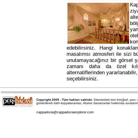
Ka
ziy
alt
bö
yan
ote
kon
edebilirsiniz. Hangi konakl
masalımsı atmosferi ile sizi b
unutamayacağınız bir görsel ş
zamanı daha da özel kı
alternatiflerinden yararlanabili
seçebilirsiniz.
Copyright 2009 - Tüm hakları saklıdır.
Sitemizdeki tüm fotoğraf, yazı
gösterilerek dahi kopyalanamaz. Aksine davrananlar hakkında avukatımız a
cappadocia@cappadociaexplorer.com