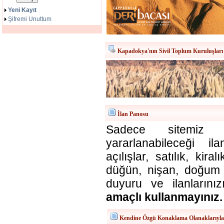
Yeni Kayıt
Şifremi Unuttum
Kapadokya'nın Sivil Toplum Kuruluşları
İlan Panosu
Sadece sitemiz ü
yararlanabileceği il
açılışlar, satılık, kira
düğün, nişan, doğum v
duyuru ve ilanlarınız
amaçlı kullanmayınız.
Kendine Özgü Konaklama Olanaklarıyl