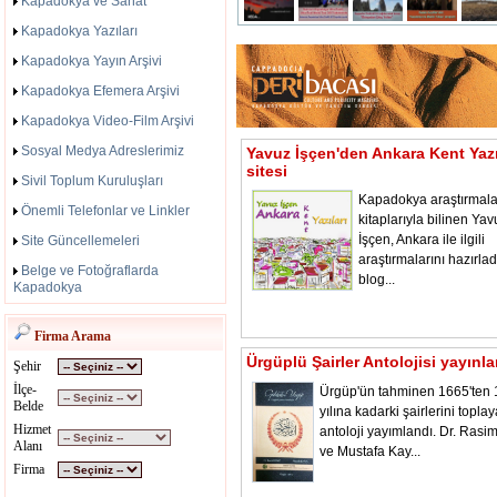
Kapadokya ve Sanat
Kapadokya Yazıları
Kapadokya Yayın Arşivi
Kapadokya Efemera Arşivi
Kapadokya Video-Film Arşivi
Sosyal Medya Adreslerimiz
Yavuz İşçen'den Ankara Kent Yazı
sitesi
Sivil Toplum Kuruluşları
Kapadokya araştırmala
Önemli Telefonlar ve Linkler
kitaplarıyla bilinen Yav
İşçen, Ankara ile ilgili
Site Güncellemeleri
araştırmalarını hazırladı
Belge ve Fotoğraflarda
blog...
Kapadokya
Firma Arama
Ürgüplü Şairler Antolojisi yayınl
Şehir
İlçe-
Ürgüp'ün tahminen 1665'ten
Belde
yılına kadarki şairlerini toplay
Hizmet
antoloji yayımlandı. Dr. Rasi
Alanı
ve Mustafa Kay...
Firma