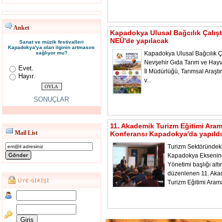
Anket
Kapadokya Ulusal Bağcılık Çalışt
NEÜ'de yapılacak
Sanat ve müzik festivalleri
Kapadokya'ya olan ilginin artmasını
sağlıyor mu?
Kapadokya Ulusal Bağcılık Ça
Nevşehir Gıda Tarım ve Hayv
Evet.
İl Müdürlüğü, Tarımsal Araştı
Hayır.
v...
SONUÇLAR
11. Akademik Turizm Eğitimi Ara
Mail List
Konferansı Kapadokya'da yapıldı
Turizm Sektöründeki
Kapadokya Ekseni
Yönetimi başlığı alt
düzenlenen 11. Aka
Turizm Eğitimi Aram