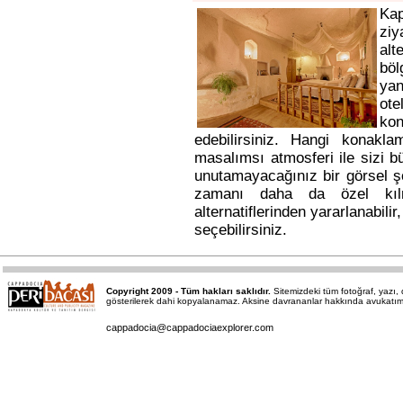
Ka
ziy
alt
bö
yan
ote
kon
edebilirsiniz. Hangi konakl
masalımsı atmosferi ile sizi b
unutamayacağınız bir görsel ş
zamanı daha da özel kı
alternatiflerinden yararlanabili
seçebilirsiniz.
Copyright 2009 - Tüm hakları saklıdır.
Sitemizdeki tüm fotoğraf, yazı
gösterilerek dahi kopyalanamaz. Aksine davrananlar hakkında avukatımız a
cappadocia@cappadociaexplorer.com