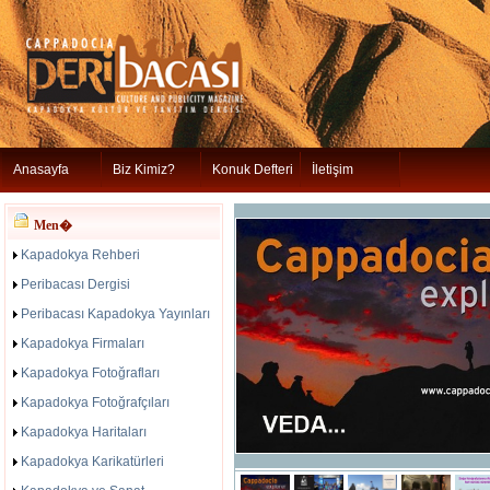
Anasayfa
Biz Kimiz?
Konuk Defteri
İletişim
Men�
Kapadokya Rehberi
Peribacası Dergisi
Peribacası Kapadokya Yayınları
Kapadokya Firmaları
Kapadokya Fotoğrafları
Kapadokya Fotoğrafçıları
Kapadokya Haritaları
Kapadokya Karikatürleri