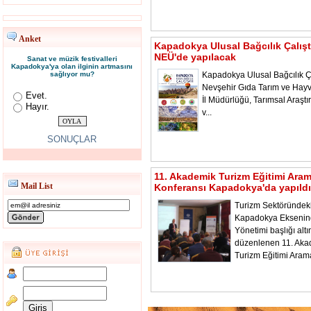
Anket
Kapadokya Ulusal Bağcılık Çalışt
NEÜ'de yapılacak
Sanat ve müzik festivalleri
Kapadokya'ya olan ilginin artmasını
sağlıyor mu?
Kapadokya Ulusal Bağcılık Ça
Nevşehir Gıda Tarım ve Hayv
Evet.
İl Müdürlüğü, Tarımsal Araştı
Hayır.
v...
SONUÇLAR
11. Akademik Turizm Eğitimi Ara
Mail List
Konferansı Kapadokya'da yapıldı
Turizm Sektöründeki
Kapadokya Ekseni
Yönetimi başlığı alt
düzenlenen 11. Aka
Turizm Eğitimi Aram