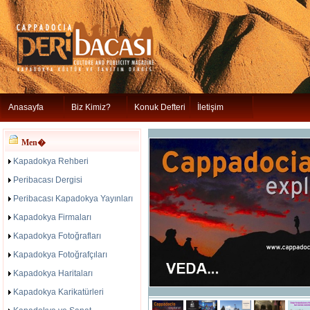
Anasayfa
Biz Kimiz?
Konuk Defteri
İletişim
Men�
Kapadokya Rehberi
Peribacası Dergisi
Peribacası Kapadokya Yayınları
Kapadokya Firmaları
Kapadokya Fotoğrafları
Kapadokya Fotoğrafçıları
Kapadokya Haritaları
Kapadokya Karikatürleri