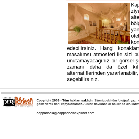
Ka
ziy
alt
bö
yan
ote
kon
edebilirsiniz. Hangi konakl
masalımsı atmosferi ile sizi b
unutamayacağınız bir görsel ş
zamanı daha da özel kı
alternatiflerinden yararlanabili
seçebilirsiniz.
Copyright 2009 - Tüm hakları saklıdır.
Sitemizdeki tüm fotoğraf, yazı
gösterilerek dahi kopyalanamaz. Aksine davrananlar hakkında avukatımız a
cappadocia@cappadociaexplorer.com