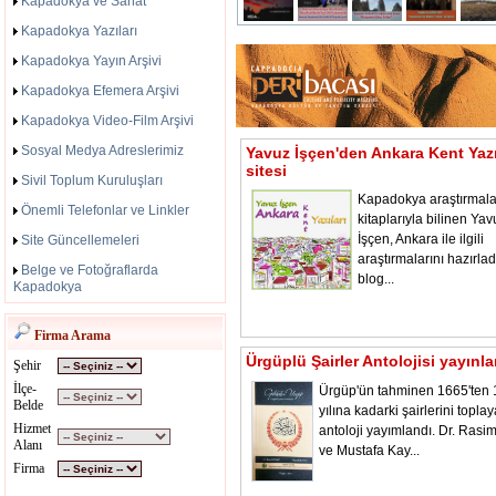
Kapadokya ve Sanat
Kapadokya Yazıları
Kapadokya Yayın Arşivi
Kapadokya Efemera Arşivi
Kapadokya Video-Film Arşivi
Sosyal Medya Adreslerimiz
Yavuz İşçen'den Ankara Kent Yazı
sitesi
Sivil Toplum Kuruluşları
Kapadokya araştırmala
Önemli Telefonlar ve Linkler
kitaplarıyla bilinen Yav
İşçen, Ankara ile ilgili
Site Güncellemeleri
araştırmalarını hazırladı
Belge ve Fotoğraflarda
blog...
Kapadokya
Firma Arama
Ürgüplü Şairler Antolojisi yayınl
Şehir
İlçe-
Ürgüp'ün tahminen 1665'ten
Belde
yılına kadarki şairlerini toplay
Hizmet
antoloji yayımlandı. Dr. Rasi
Alanı
ve Mustafa Kay...
Firma