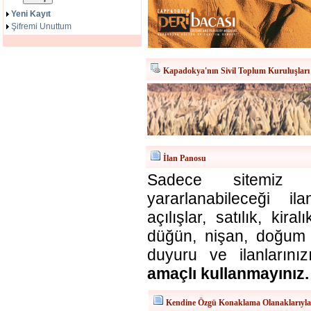
Yeni Kayıt
Şifremi Unuttum
Kapadokya'nın Sivil Toplum Kuruluşları
İlan Panosu
Sadece sitemiz ü
yararlanabileceği il
açılışlar, satılık, kira
düğün, nişan, doğum v
duyuru ve ilanlarınız
amaçlı kullanmayınız.
Kendine Özgü Konaklama Olanaklarıyl