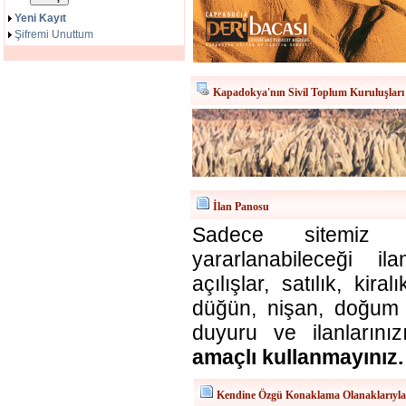
Yeni Kayıt
Şifremi Unuttum
Kapadokya'nın Sivil Toplum Kuruluşları
İlan Panosu
Sadece sitemiz ü
yararlanabileceği il
açılışlar, satılık, kira
düğün, nişan, doğum v
duyuru ve ilanlarınız
amaçlı kullanmayınız.
Kendine Özgü Konaklama Olanaklarıyl