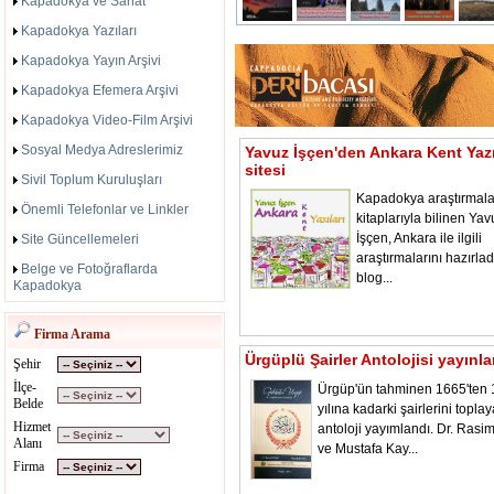
Kapadokya ve Sanat
Kapadokya Yazıları
Kapadokya Yayın Arşivi
Kapadokya Efemera Arşivi
Kapadokya Video-Film Arşivi
Sosyal Medya Adreslerimiz
Yavuz İşçen'den Ankara Kent Yazı
sitesi
Sivil Toplum Kuruluşları
Kapadokya araştırmala
Önemli Telefonlar ve Linkler
kitaplarıyla bilinen Yav
İşçen, Ankara ile ilgili
Site Güncellemeleri
araştırmalarını hazırladı
Belge ve Fotoğraflarda
blog...
Kapadokya
Firma Arama
Ürgüplü Şairler Antolojisi yayınl
Şehir
İlçe-
Ürgüp'ün tahminen 1665'ten
Belde
yılına kadarki şairlerini toplay
Hizmet
antoloji yayımlandı. Dr. Rasi
Alanı
ve Mustafa Kay...
Firma