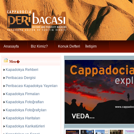
Anasayfa
Biz Kimiz?
Konuk Defteri
İletişim
Men�
Kapadokya Rehberi
Peribacası Dergisi
Peribacası Kapadokya Yayınları
Kapadokya Firmaları
Kapadokya Fotoğrafları
Kapadokya Fotoğrafçıları
Kapadokya Haritaları
Kapadokya Karikatürleri