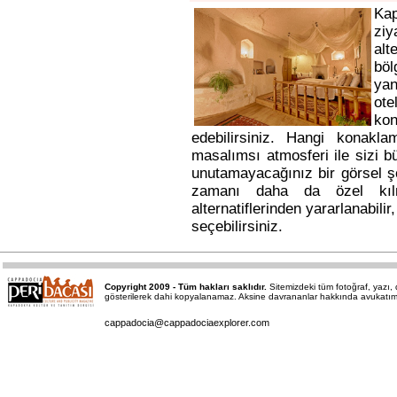
Ka
ziy
alt
bö
yan
ote
kon
edebilirsiniz. Hangi konakl
masalımsı atmosferi ile sizi b
unutamayacağınız bir görsel ş
zamanı daha da özel kı
alternatiflerinden yararlanabili
seçebilirsiniz.
Copyright 2009 - Tüm hakları saklıdır.
Sitemizdeki tüm fotoğraf, yazı
gösterilerek dahi kopyalanamaz. Aksine davrananlar hakkında avukatımız a
cappadocia@cappadociaexplorer.com