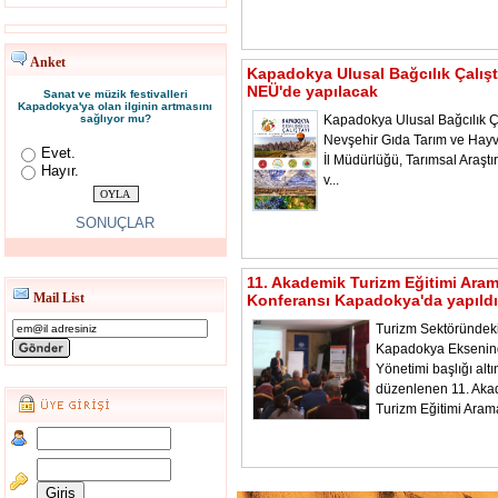
Anket
Kapadokya Ulusal Bağcılık Çalışt
NEÜ'de yapılacak
Sanat ve müzik festivalleri
Kapadokya'ya olan ilginin artmasını
sağlıyor mu?
Kapadokya Ulusal Bağcılık Ça
Nevşehir Gıda Tarım ve Hayv
Evet.
İl Müdürlüğü, Tarımsal Araştı
Hayır.
v...
SONUÇLAR
11. Akademik Turizm Eğitimi Ara
Mail List
Konferansı Kapadokya'da yapıldı
Turizm Sektöründeki
Kapadokya Ekseni
Yönetimi başlığı alt
düzenlenen 11. Aka
Turizm Eğitimi Aram