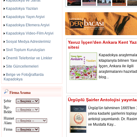
Kapadokya ve Sanat
Kapadokya Yazıları
Kapadokya Yayın Arşivi
Kapadokya Efemera Arşivi
Kapadokya Video-Film Arşivi
Sosyal Medya Adreslerimiz
Yavuz İşçen'den Ankara Kent Yazı
sitesi
Sivil Toplum Kuruluşları
Kapadokya araştırmala
Önemli Telefonlar ve Linkler
kitaplarıyla bilinen Yav
İşçen, Ankara ile ilgili
Site Güncellemeleri
araştırmalarını hazırladı
Belge ve Fotoğraflarda
blog...
Kapadokya
Firma Arama
Ürgüplü Şairler Antolojisi yayınl
Şehir
İlçe-
Ürgüp'ün tahminen 1665'ten
Belde
yılına kadarki şairlerini toplay
Hizmet
antoloji yayımlandı. Dr. Rasi
Alanı
ve Mustafa Kay...
Firma