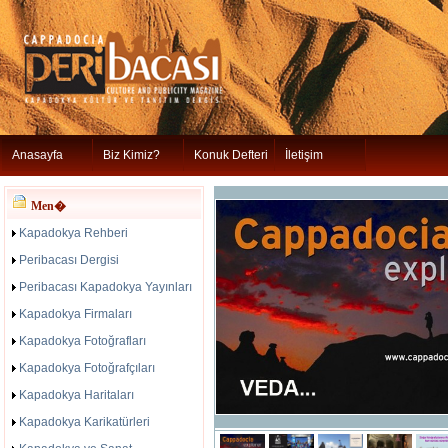
Anasayfa
Biz Kimiz?
Konuk Defteri
İletişim
Men�
Kapadokya Rehberi
Peribacası Dergisi
Peribacası Kapadokya Yayınları
Kapadokya Firmaları
Kapadokya Fotoğrafları
Kapadokya Fotoğrafçıları
Kapadokya Haritaları
Kapadokya Karikatürleri