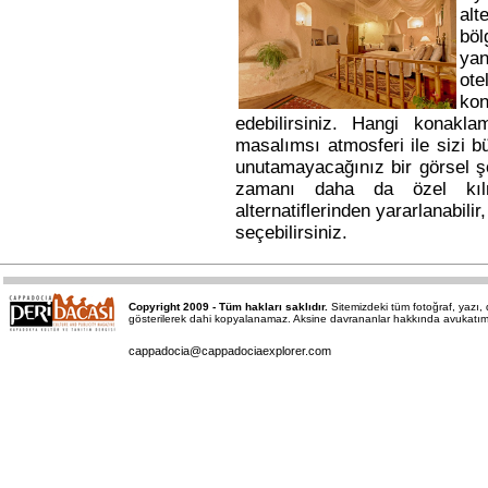
alt
bö
yan
ote
kon
edebilirsiniz. Hangi konakl
masalımsı atmosferi ile sizi b
unutamayacağınız bir görsel ş
zamanı daha da özel kı
alternatiflerinden yararlanabili
seçebilirsiniz.
Copyright 2009 - Tüm hakları saklıdır.
Sitemizdeki tüm fotoğraf, yazı
gösterilerek dahi kopyalanamaz. Aksine davrananlar hakkında avukatımız a
cappadocia@cappadociaexplorer.com