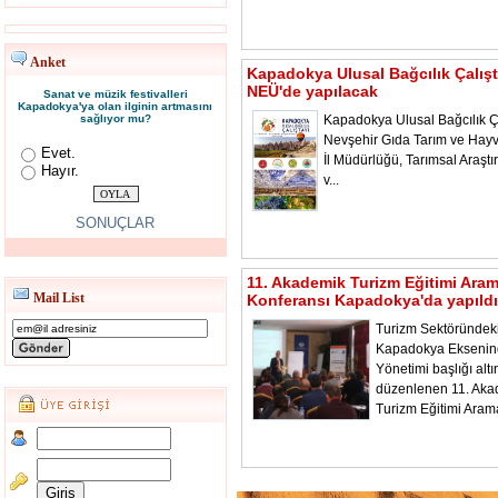
Anket
Kapadokya Ulusal Bağcılık Çalışt
NEÜ'de yapılacak
Sanat ve müzik festivalleri
Kapadokya'ya olan ilginin artmasını
sağlıyor mu?
Kapadokya Ulusal Bağcılık Ça
Nevşehir Gıda Tarım ve Hayv
Evet.
İl Müdürlüğü, Tarımsal Araştı
Hayır.
v...
SONUÇLAR
11. Akademik Turizm Eğitimi Ara
Mail List
Konferansı Kapadokya'da yapıldı
Turizm Sektöründeki
Kapadokya Ekseni
Yönetimi başlığı alt
düzenlenen 11. Aka
Turizm Eğitimi Aram