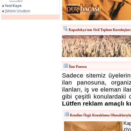
Yeni Kayıt
Şifremi Unuttum
Kapadokya'nın Sivil Toplum Kuruluşları
İlan Panosu
Sadece sitemiz üyelerini
ilan panosuna, organizas
ilanları, iş ve eleman i
gibi çeşitli konulardaki 
Lütfen reklam amaçlı k
Kendine Özgü Konaklama Olanaklarıyl
Ka
ziy