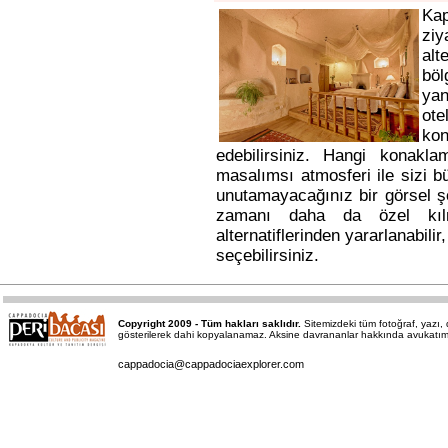
Ka
ziy
alt
bö
yan
ote
kon
edebilirsiniz. Hangi konakl
masalımsı atmosferi ile sizi b
unutamayacağınız bir görsel ş
zamanı daha da özel kı
alternatiflerinden yararlanabili
seçebilirsiniz.
Copyright 2009 - Tüm hakları saklıdır.
Sitemizdeki tüm fotoğraf, yazı
gösterilerek dahi kopyalanamaz. Aksine davrananlar hakkında avukatımız a
cappadocia@cappadociaexplorer.com