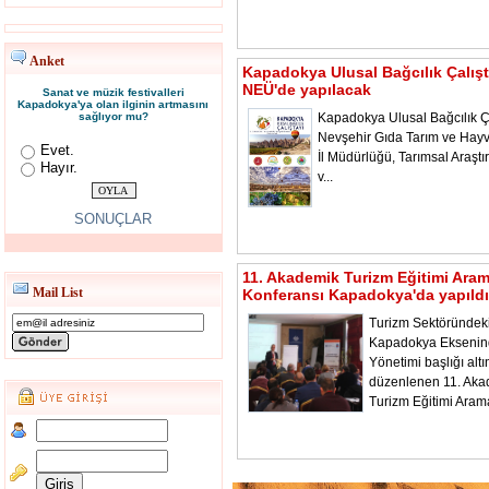
Anket
Kapadokya Ulusal Bağcılık Çalışt
NEÜ'de yapılacak
Sanat ve müzik festivalleri
Kapadokya'ya olan ilginin artmasını
sağlıyor mu?
Kapadokya Ulusal Bağcılık Ça
Nevşehir Gıda Tarım ve Hayv
Evet.
İl Müdürlüğü, Tarımsal Araştı
Hayır.
v...
SONUÇLAR
11. Akademik Turizm Eğitimi Ara
Mail List
Konferansı Kapadokya'da yapıldı
Turizm Sektöründeki
Kapadokya Ekseni
Yönetimi başlığı alt
düzenlenen 11. Aka
Turizm Eğitimi Aram