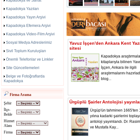
Kapadokya ve Sanat
Kapadokya Yazıları
Kapadokya Yayın Arşivi
Kapadokya Efemera Arşivi
Kapadokya Video-Film Arşivi
Sosyal Medya Adreslerimiz
Yavuz İşçen'den Ankara Kent Yazı
sitesi
Sivil Toplum Kuruluşları
Kapadokya araştırmala
Önemli Telefonlar ve Linkler
kitaplarıyla bilinen Yav
İşçen, Ankara ile ilgili
Site Güncellemeleri
araştırmalarını hazırladı
Belge ve Fotoğraflarda
blog...
Kapadokya
Firma Arama
Ürgüplü Şairler Antolojisi yayınl
Şehir
İlçe-
Ürgüp'ün tahminen 1665'ten
Belde
yılına kadarki şairlerini toplay
Hizmet
antoloji yayımlandı. Dr. Rasi
Alanı
ve Mustafa Kay...
Firma