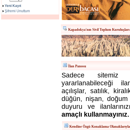
Yeni Kayıt
Şifremi Unuttum
Kapadokya'nın Sivil Toplum Kuruluşları
İlan Panosu
Sadece sitemiz ü
yararlanabileceği il
açılışlar, satılık, kira
düğün, nişan, doğum v
duyuru ve ilanlarınız
amaçlı kullanmayınız.
Kendine Özgü Konaklama Olanaklarıyl