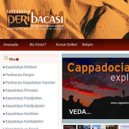
Anasayfa
Biz Kimiz?
Konuk Defteri
İletişim
Men�
Kapadokya Rehberi
Peribacası Dergisi
Peribacası Kapadokya Yayınları
Kapadokya Firmaları
Kapadokya Fotoğrafları
Kapadokya Fotoğrafçıları
Kapadokya Haritaları
Kapadokya Karikatürleri