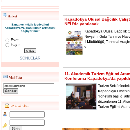
Anket
Kapadokya Ulusal Bağcılık Çalışt
NEÜ'de yapılacak
Sanat ve müzik festivalleri
Kapadokya'ya olan ilginin artmasını
sağlıyor mu?
Kapadokya Ulusal Bağcılık Ça
Nevşehir Gıda Tarım ve Hayv
Evet.
İl Müdürlüğü, Tarımsal Araştı
Hayır.
v...
SONUÇLAR
11. Akademik Turizm Eğitimi Ara
Mail List
Konferansı Kapadokya'da yapıldı
Turizm Sektöründeki
Kapadokya Ekseni
Yönetimi başlığı alt
düzenlenen 11. Aka
Turizm Eğitimi Aram