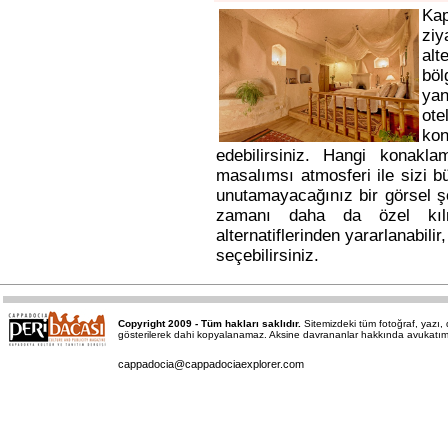
Ka
ziy
alt
bö
yan
ote
kon
edebilirsiniz. Hangi konakl
masalımsı atmosferi ile sizi b
unutamayacağınız bir görsel ş
zamanı daha da özel kı
alternatiflerinden yararlanabili
seçebilirsiniz.
Copyright 2009 - Tüm hakları saklıdır.
Sitemizdeki tüm fotoğraf, yazı
gösterilerek dahi kopyalanamaz. Aksine davrananlar hakkında avukatımız a
cappadocia@cappadociaexplorer.com