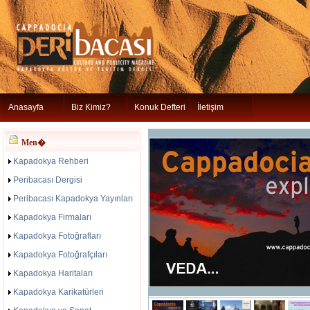
Anasayfa
Biz Kimiz?
Konuk Defteri
İletişim
Men�
Kapadokya Rehberi
Peribacası Dergisi
Peribacası Kapadokya Yayınları
Kapadokya Firmaları
Kapadokya Fotoğrafları
Kapadokya Fotoğrafçıları
Kapadokya Haritaları
Kapadokya Karikatürleri