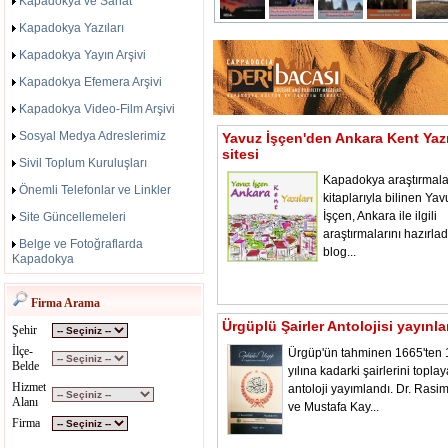
Kapadokya ve Sanat
Kapadokya Yazıları
Kapadokya Yayın Arşivi
Kapadokya Efemera Arşivi
Kapadokya Video-Film Arşivi
Sosyal Medya Adreslerimiz
Yavuz İşçen'den Ankara Kent Yazı
sitesi
Sivil Toplum Kuruluşları
Kapadokya araştırmala
Önemli Telefonlar ve Linkler
kitaplarıyla bilinen Yav
İşçen, Ankara ile ilgili
Site Güncellemeleri
araştırmalarını hazırladı
Belge ve Fotoğraflarda
blog...
Kapadokya
Firma Arama
Ürgüplü Şairler Antolojisi yayınl
Şehir
İlçe-
Ürgüp'ün tahminen 1665'ten
Belde
yılına kadarki şairlerini toplay
Hizmet
antoloji yayımlandı. Dr. Rasi
Alanı
ve Mustafa Kay...
Firma