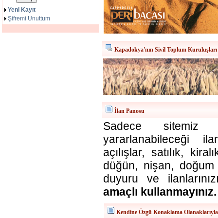
Yeni Kayıt
Şifremi Unuttum
Kapadokya'nın Sivil Toplum Kuruluşları
İlan Panosu
Sadece sitemiz ü
yararlanabileceği il
açılışlar, satılık, kira
düğün, nişan, doğum v
duyuru ve ilanlarınız
amaçlı kullanmayınız.
Kendine Özgü Konaklama Olanaklarıyl