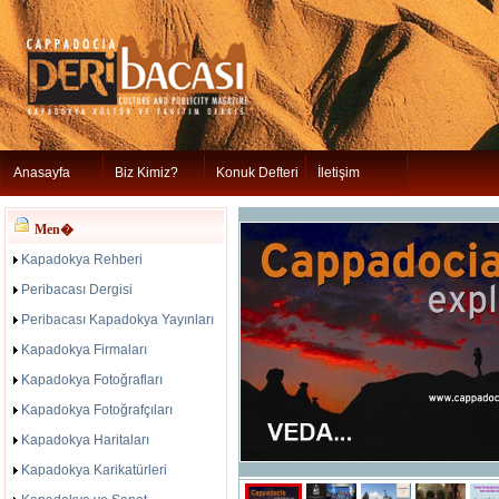
Anasayfa
Biz Kimiz?
Konuk Defteri
İletişim
Men�
Kapadokya Rehberi
Peribacası Dergisi
Peribacası Kapadokya Yayınları
Kapadokya Firmaları
Kapadokya Fotoğrafları
Kapadokya Fotoğrafçıları
Kapadokya Haritaları
Kapadokya Karikatürleri