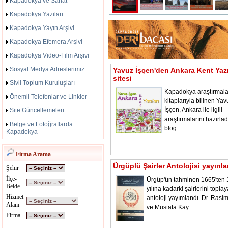
Kapadokya ve Sanat
Kapadokya Yazıları
Kapadokya Yayın Arşivi
Kapadokya Efemera Arşivi
Kapadokya Video-Film Arşivi
Sosyal Medya Adreslerimiz
Yavuz İşçen'den Ankara Kent Yazı
sitesi
Sivil Toplum Kuruluşları
Kapadokya araştırmala
Önemli Telefonlar ve Linkler
kitaplarıyla bilinen Yav
İşçen, Ankara ile ilgili
Site Güncellemeleri
araştırmalarını hazırladı
Belge ve Fotoğraflarda
blog...
Kapadokya
Firma Arama
Ürgüplü Şairler Antolojisi yayınl
Şehir
İlçe-
Ürgüp'ün tahminen 1665'ten
Belde
yılına kadarki şairlerini toplay
Hizmet
antoloji yayımlandı. Dr. Rasi
Alanı
ve Mustafa Kay...
Firma