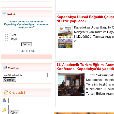
Anket
Kapadokya Ulusal Bağcılık Çalışt
NEÜ'de yapılacak
Sanat ve müzik festivalleri
Kapadokya'ya olan ilginin artmasını
sağlıyor mu?
Kapadokya Ulusal Bağcılık Ça
Nevşehir Gıda Tarım ve Hayv
Evet.
İl Müdürlüğü, Tarımsal Araştı
Hayır.
v...
SONUÇLAR
11. Akademik Turizm Eğitimi Ara
Mail List
Konferansı Kapadokya'da yapıldı
Turizm Sektöründeki
Kapadokya Ekseni
Yönetimi başlığı alt
düzenlenen 11. Aka
Turizm Eğitimi Aram