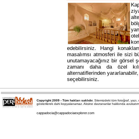
Ka
ziy
alt
bö
yan
ote
kon
edebilirsiniz. Hangi konakl
masalımsı atmosferi ile sizi b
unutamayacağınız bir görsel ş
zamanı daha da özel kı
alternatiflerinden yararlanabili
seçebilirsiniz.
Copyright 2009 - Tüm hakları saklıdır.
Sitemizdeki tüm fotoğraf, yazı
gösterilerek dahi kopyalanamaz. Aksine davrananlar hakkında avukatımız a
cappadocia@cappadociaexplorer.com