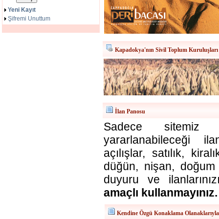
Yeni Kayıt
Şifremi Unuttum
Kapadokya'nın Sivil Toplum Kuruluşları
İlan Panosu
Sadece sitemiz ü
yararlanabileceği il
açılışlar, satılık, kira
düğün, nişan, doğum v
duyuru ve ilanlarınız
amaçlı kullanmayınız.
Kendine Özgü Konaklama Olanaklarıyl