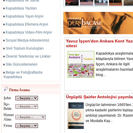
Kapadokya ve Sanat
Kapadokya Yazıları
Kapadokya Yayın Arşivi
Kapadokya Efemera Arşivi
Kapadokya Video-Film Arşivi
Sosyal Medya Adreslerimiz
Yavuz İşçen'den Ankara Kent Yazı
sitesi
Sivil Toplum Kuruluşları
Kapadokya araştırmala
Önemli Telefonlar ve Linkler
kitaplarıyla bilinen Yav
İşçen, Ankara ile ilgili
Site Güncellemeleri
araştırmalarını hazırladı
Belge ve Fotoğraflarda
blog...
Kapadokya
Firma Arama
Ürgüplü Şairler Antolojisi yayınl
Şehir
İlçe-
Ürgüp'ün tahminen 1665'ten
Belde
yılına kadarki şairlerini toplay
Hizmet
antoloji yayımlandı. Dr. Rasi
Alanı
ve Mustafa Kay...
Firma