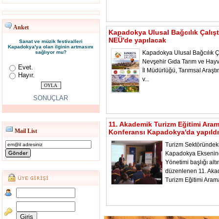
Anket
Kapadokya Ulusal Bağcılık Çalışt
NEÜ'de yapılacak
Sanat ve müzik festivalleri
Kapadokya'ya olan ilginin artmasını
sağlıyor mu?
Kapadokya Ulusal Bağcılık Ça
Nevşehir Gıda Tarım ve Hayv
Evet.
İl Müdürlüğü, Tarımsal Araştı
Hayır.
v...
SONUÇLAR
11. Akademik Turizm Eğitimi Ara
Mail List
Konferansı Kapadokya'da yapıldı
Turizm Sektöründeki
Kapadokya Ekseni
Yönetimi başlığı alt
düzenlenen 11. Aka
Turizm Eğitimi Aram