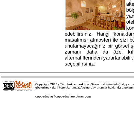
alt
bö
yan
ote
kon
edebilirsiniz. Hangi konakl
masalımsı atmosferi ile sizi b
unutamayacağınız bir görsel ş
zamanı daha da özel kı
alternatiflerinden yararlanabili
seçebilirsiniz.
Copyright 2009 - Tüm hakları saklıdır.
Sitemizdeki tüm fotoğraf, yazı
gösterilerek dahi kopyalanamaz. Aksine davrananlar hakkında avukatımız a
cappadocia@cappadociaexplorer.com