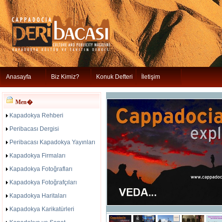
Anasayfa
Biz Kimiz?
Konuk Defteri
İletişim
Men�
Kapadokya Rehberi
Peribacası Dergisi
Peribacası Kapadokya Yayınları
Kapadokya Firmaları
Kapadokya Fotoğrafları
Kapadokya Fotoğrafçıları
Kapadokya Haritaları
Kapadokya Karikatürleri