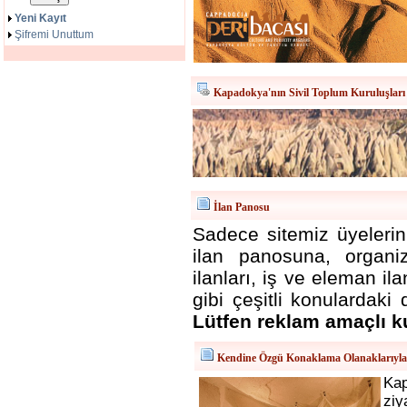
Yeni Kayıt
Şifremi Unuttum
Kapadokya'nın Sivil Toplum Kuruluşları
İlan Panosu
Sadece sitemiz üyelerini
ilan panosuna, organizas
ilanları, iş ve eleman i
gibi çeşitli konulardaki 
Lütfen reklam amaçlı k
Kendine Özgü Konaklama Olanaklarıyl
Ka
ziy