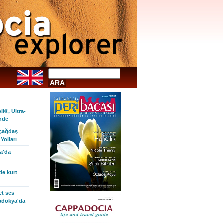
l®, Ultra-
inde
 çağdaş
Yolları
a'da
de kurt
et ses
padokya'da