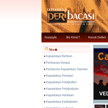
Anasayfa
Biz Kimiz?
Konuk Defteri
Men�
Kapadokya Rehberi
Peribacası Dergisi
Peribacası Kapadokya Yayınları
Kapadokya Firmaları
Kapadokya Fotoğrafları
Kapadokya Fotoğrafçıları
Kapadokya Haritaları
Kapadokya Karikatürleri