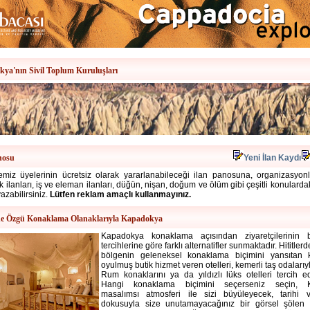
ya'nın Sivil Toplum Kuruluşları
nosu
Yeni İlan Kaydı
miz üyelerinin ücretsiz olarak yararlanabileceği ilan panosuna, organizasyonlar
alık ilanları, iş ve eleman ilanları, düğün, nişan, doğum ve ölüm gibi çeşitli konulard
yazabilirsiniz.
Lütfen reklam amaçlı kullanmayınız.
e Özgü Konaklama Olanaklarıyla Kapadokya
Kapadokya konaklama
açısından ziyaretçilerinin
tercihlerine göre farklı alternatifler sunmaktadır. Hititle
bölgenin geleneksel konaklama biçimini yansıtan 
oyulmuş butik hizmet veren otelleri, kemerli taş odalarıy
Rum konaklarını ya da yıldızlı lüks otelleri tercih ede
Hangi konaklama biçimini seçerseniz seçin, 
masalımsı atmosferi ile sizi büyüleyecek, tarihi v
dokusuyla size unutamayacağınız bir görsel şölen s