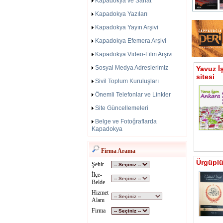
Kapadokya ve Sanat
Kapadokya Yazıları
Kapadokya Yayın Arşivi
Kapadokya Efemera Arşivi
Kapadokya Video-Film Arşivi
Sosyal Medya Adreslerimiz
Yavuz İ
sitesi
Sivil Toplum Kuruluşları
Önemli Telefonlar ve Linkler
Site Güncellemeleri
Belge ve Fotoğraflarda
Kapadokya
Firma Arama
Ürgüplü 
Şehir
İlçe-
Belde
Hizmet
Alanı
Firma