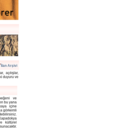
İlan Arşivi
, açılışlar,
aki duyuru ve
 beğeni ve
rden bu yana
kaya içine
la görkemli
bilirsiniz.
Kapadokya
e kültürel
unacaktır.