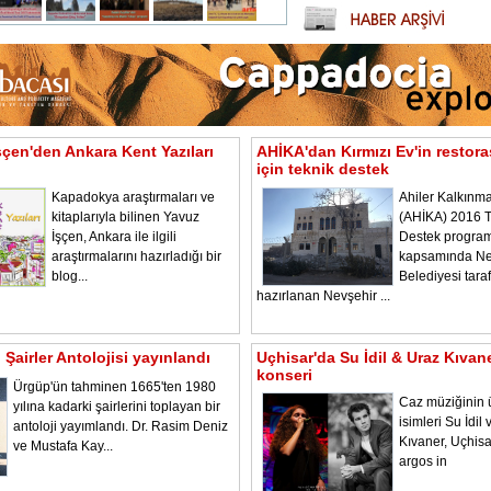
şçen'den Ankara Kent Yazıları
AHİKA'dan Kırmızı Ev'in restor
için teknik destek
Kapadokya araştırmaları ve
Ahiler Kalkınma
kitaplarıyla bilinen Yavuz
(AHİKA) 2016 T
İşçen, Ankara ile ilgili
Destek program
araştırmalarını hazırladığı bir
kapsamında Ne
blog...
Belediyesi tara
hazırlanan Nevşehir ...
Şairler Antolojisi yayınlandı
Uçhisar'da Su İdil & Uraz Kıvan
konseri
Ürgüp'ün tahminen 1665'ten 1980
Caz müziğinin 
yılına kadarki şairlerini toplayan bir
isimleri Su İdil
antoloji yayımlandı. Dr. Rasim Deniz
Kıvaner, Uçhisa
ve Mustafa Kay...
argos in