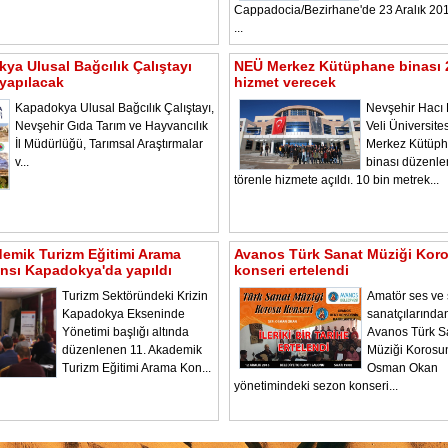
Cappadocia/Bezirhane'de 23 Aralık 2
...
ya Ulusal Bağcılık Çalıştayı
NEÜ Merkez Kütüphane binası 
yapılacak
hizmet verecek
Kapadokya Ulusal Bağcılık Çalıştayı,
Nevşehir Hacı 
Nevşehir Gıda Tarım ve Hayvancılık
Veli Üniversite
İl Müdürlüğü, Tarımsal Araştırmalar
Merkez Kütüp
v...
binası düzenl
törenle hizmete açıldı. 10 bin metrek...
demik Turizm Eğitimi Arama
Avanos Türk Sanat Müziği Kor
nsı Kapadokya'da yapıldı
konseri ertelendi
Turizm Sektöründeki Krizin
Amatör ses ve
Kapadokya Ekseninde
sanatçılarında
Yönetimi başlığı altında
Avanos Türk S
düzenlenen 11. Akademik
Müziği Korosu
Turizm Eğitimi Arama Kon...
Osman Okan
yönetimindeki sezon konseri...