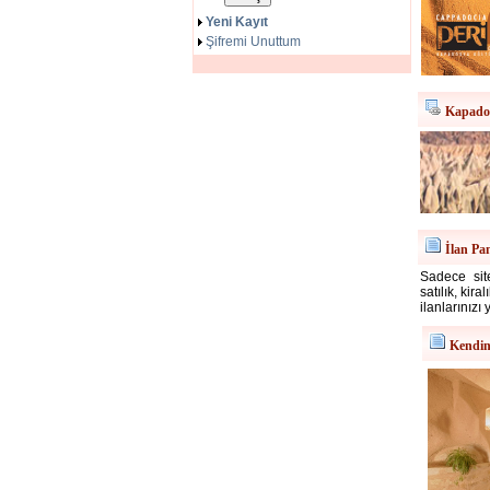
Yeni Kayıt
Şifremi Unuttum
Kapadok
İlan Pa
Sadece site
satılık, kir
ilanlarınızı 
Kendin