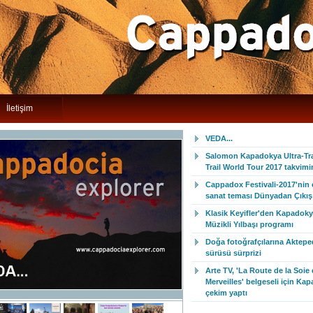
İletişim
VEDA...
Salomon Kapadokya Ultra-Trai
Trail World Tour 2017 takvim
Cappadox Festivali-2017'nin
sanat teması Dünyadan Çıkış 
Klasik Keyifler'den Kapadoky
Müzikli Yılbaşı programı
Doğa fotoğrafçılarına Aktepe
sürüsü sürprizi
Arte TV, 'La Route de la Soie 
Merveilles' belgeseli için Ka
çekim yaptı