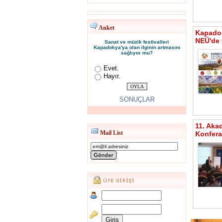
Anket
Kapadok
NEÜ'de 
Sanat ve müzik festivalleri
Kapadokya'ya olan ilginin artmasını
sağlıyor mu?
Evet.
Hayır.
SONUÇLAR
11. Aka
Mail List
Konfera