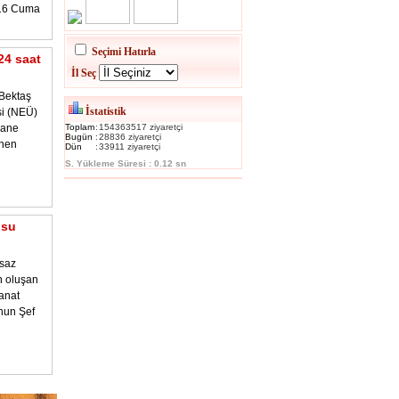
016 Cuma
Seçimi Hatırla
24 saat
İl Seç
Bektaş
İstatistik
si (NEÜ)
hane
Toplam
:
154363517 ziyaretçi
Bugün
:
28836 ziyaretçi
enen
Dün
:
33911 ziyaretçi
S. Yükleme Süresi : 0.12 sn
osu
 saz
n oluşan
anat
nun Şef