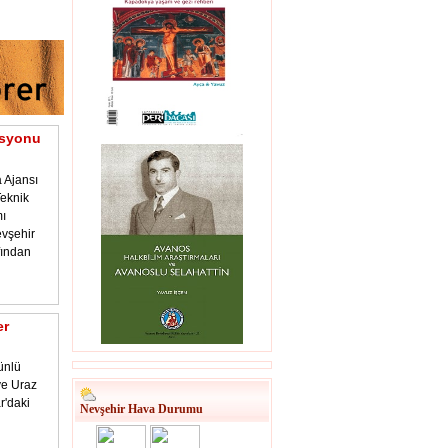
asyonu
 Ajansı
eknik
ı
vşehir
fından
er
ünlü
 ve Uraz
r'daki
Nevşehir Hava Durumu