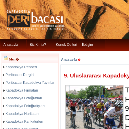
Anasayfa
Biz Kimiz?
Konuk Defteri
İletişim
Men�
Anasayfa
�
Kapadokya Rehberi
9. Uluslararası Kapadokya
Peribacası Dergisi
Peribacası Kapadokya Yayınları
Kapadokya Firmaları
F
Kapadokya Fotoğrafları
Kapadokya Fotoğrafçıları
9
Kapadokya Haritaları
D
Kapadokya Karikatürleri
H