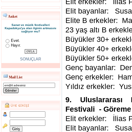
Elit erkekler: İlias 
Elit bayanlar: Susan
Anket
Elite B erkekler: M
Sanat ve müzik festivalleri
23 yaş altı B erkek
Kapadokya'ya olan ilginin artmasını
sağlıyor mu?
Büyükler 30+ erkekle
Evet.
Hayır.
Büyükler 40+ erkekl
Büyükler 50+ erkek
SONUÇLAR
Genç bayanlar: Den
Genç erkekler: Ha
Mail List
Yıldız erkekler: Yu
9. Uluslararası
Festivali - Göreme 
Elit erkekler: İlias 
Elit bayanlar: Susan