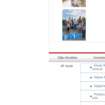
Diğer Başlıklar
Yorumla
Klasik K
Yazdır
�
verecek
İtalyan 
�
Ürgüp’te
�
Peribacas
�
çıktı