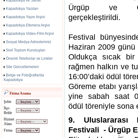
Kapadokya ve Sanat
Ürgüp ve Göre
Kapadokya Yazıları
gerçekleştirildi.
Kapadokya Yayın Arşivi
Kapadokya Efemera Arşivi
Kapadokya Video-Film Arşivi
Festival bünyesind
Sosyal Medya Adreslerimiz
Haziran 2009 günü 
Sivil Toplum Kuruluşları
Oldukça sıcak bir 
Önemli Telefonlar ve Linkler
rağmen halkın ve turi
Site Güncellemeleri
16:00’daki ödül töre
Belge ve Fotoğraflarda
Kapadokya
Göreme etabı yarışl
Firma Arama
yine sabah saat 0
Şehir
ödül töreniyle sona e
İlçe-
Belde
9. Uluslararası
Hizmet
Alanı
Festivali - Ürgüp Et
Firma