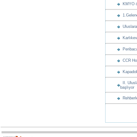
KMYO öğre
�
1.Gelenek
�
Uluslarar
�
Karlıkev
�
Peribaca
�
CCR Hote
�
Kapadoky
�
II. Ulusl
�
başlıyor
Rehberle
�