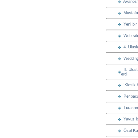
Avanos’t
�
Mustafap
�
Yeni bir
�
Web sitem
�
4. Ulusla
�
Wedding 
�
II. Ulusl
�
erdi
‘Klasik 
�
Peribacas
�
Turasan u
�
Yavuz İşç
�
Özel Kap
�