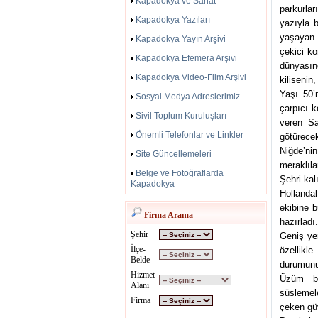
Kapadokya ve Sanat
parkurla
Kapadokya Yazıları
yazıyla b
yaşayan 
Kapadokya Yayın Arşivi
çekici ko
Kapadokya Efemera Arşivi
dünyasınd
Kapadokya Video-Film Arşivi
kilisenin
Yaşı 50’n
Sosyal Medya Adreslerimiz
çarpıcı
Sivil Toplum Kuruluşları
veren Sa
Önemli Telefonlar ve Linkler
götürece
Niğde’ni
Site Güncellemeleri
meraklıla
Belge ve Fotoğraflarda
Şehri kal
Kapadokya
Hollandal
ekibine b
Firma Arama
hazırladı.
Şehir
Geniş ye
İlçe-
özellikl
Belde
durumunu
Hizmet
Üzüm ba
Alanı
süslemele
Firma
çeken güv