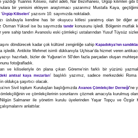
 yazdığı Yuannis Kilisesi, nahıl adeti, Nar Bezirhanesi, Ürgüp kilimleri gibi b
onulara bir yenisini ekleyen araştırmacı yazarımız Mustafa Kaya, geçtiğim
 ‘
’ yazısını 10. sayımızda noktaladı.
Ürgüp Kiliseleri
zı üslubuyla kendine has bir okuyucu kitlesi yaratmış olan bir diğer ar
z Osman Yüksel ise bu sayımızda
konusunu işledi. Bölgenin mutfak k
tandır
r yere sahip tandırı Avanoslu eski çömlekçi ustalarından Yusuf Tüysüz sizler
aşını döndürecek kadar çok kültürel zenginliğe sahip
Kapadokya’nın sandıkla
a işledik. Antikite Mehmet isimli dükkanıyla Uçhisar’da hizmet veren antika
yazıyı hazırladı, bizler de Yuğuran’ın 50’den fazla parçadan oluşan muhteş
nunu fotoğrafladık.
ları ve kiliseleriyle ön plana çıkan Göreme’nin farklı bir yüzünü yazmak
’ başlıklı yazımız, sadece merkezdeki Roma
eki anıtsal kaya mezarları
için oldukça şaşırtıcı olacak.
a’nın Sivil toplum Kuruluşları başlığımızda
’
ne y
Avanos Çömlekçiler Derneği
ömlekçiliğinin ve çömlekçilerinin sorunlarını çözmek amacıyla kurulmuş olan
Nilgün Salmaner ile yönetim kurulu üyelerinden Yaşar Topçu ve Özgür 
çalışmalarını anlattılar.