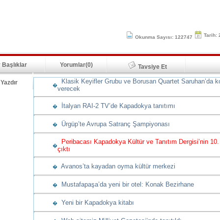
Tarih:
Okunma Sayısı: 122747
 Başlıklar
Yorumlar(0)
Tavsiye Et
Klasik Keyifler Grubu ve Borusan Quartet Saruhan’da k
Yazdır
�
verecek
İtalyan RAI-2 TV’de Kapadokya tanıtımı
�
Ürgüp’te Avrupa Satranç Şampiyonası
�
Peribacası Kapadokya Kültür ve Tanıtım Dergisi’nin 10.
�
çıktı
Avanos’ta kayadan oyma kültür merkezi
�
Mustafapaşa’da yeni bir otel: Konak Bezirhane
�
Yeni bir Kapadokya kitabı
�