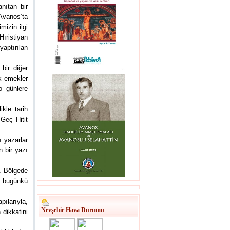
tanıtan bir
Avanos’ta
mizin ilgi
Hıristiyan
yaptırılan
 bir diğer
ük emekler
o günlere
ikle tarih
 Geç Hitit
ı yazarlar
n bir yazı
. Bölgede
e bugünkü
larıyla,
Nevşehir Hava Durumu
 dikkatini