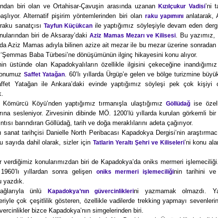
rından biri olan ve Ortahisar-Çavuşin arasında uzanan
’ni 
Kızılçukur Vadisi
aşlıyor. Alternatif pişirim yöntemlerinden biri olan
anlatarak, 
raku yapımını
raku sanatçısı
ile yaptığımız söyleşiyle devam eden dergi
Tayfun Küçükcan
nularından biri de Aksaray’daki
. Bu yazımız, 
Aziz Mamas Mezarı ve Kilisesi
a Aziz Mamas adıyla bilinen azize ait mezar ile bu mezar üzerine sonradan 
, ‘Şemmas Baba Türbesi’ne dönüşümünün ilginç hikayesini konu alıyor.
in üstünde olan Kapadokyalıların özellikle ilgisini çekeceğine inandığımız
 konumuz
. 60’lı yıllarda Ürgüp’e gelen ve bölge turizmine büy
Saffet Yatağan
ffet Yatağan ile Ankara’daki evinde yaptığımız söyleşi pek çok kişiyi 
k.
n Kömürcü Köyü’nden yaptığımız tırmanışla ulaştığımız
ise özell
Göllüdağ
rına sesleniyor. Zirvesinin dibinde MÖ. 1200’lü yıllarda kurulan görkemli bir
ıntısı barındıran Göllüdağ, tarih ve doğa meraklılarını adeta çağırıyor.
ı sanat tarihçisi Danielle North Peribacası Kapadokya Dergisi’nin araştırmac
u sayıda dahil olarak, sizler için
’ni konu ala
Tatlarin Yeraltı Şehri ve Kiliseleri
r verdiğimiz konularımızdan biri de Kapadokya’da oniks mermeri işlemeciliği
e 1960’lı yıllardan sonra gelişen
nin tarihini v
oniks mermeri işlemeciliği
 yazdık.
ğlarıyla ünlü
ni yazmamak olmazdı. Yapı
Kapadokya’nın güvercinlikleri
riyle çok çeşitlilik gösteren, özellikle vadilerde trekking yapmayı sevenlerin
ercinlikler bizce Kapadokya’nın simgelerinden biri.