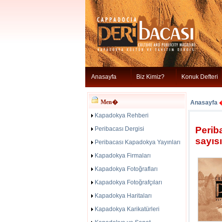
Anasayfa
Biz Kimiz?
Konuk Defteri
Men�
Anasayfa
Kapadokya Rehberi
Perib
Peribacası Dergisi
sayısı
Peribacası Kapadokya Yayınları
Kapadokya Firmaları
Kapadokya Fotoğrafları
Kapadokya Fotoğrafçıları
Kapadokya Haritaları
Kapadokya Karikatürleri