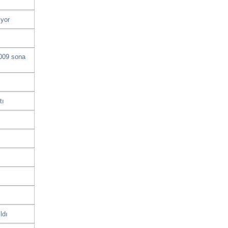
ıyor
2009 sona
tı
ldı