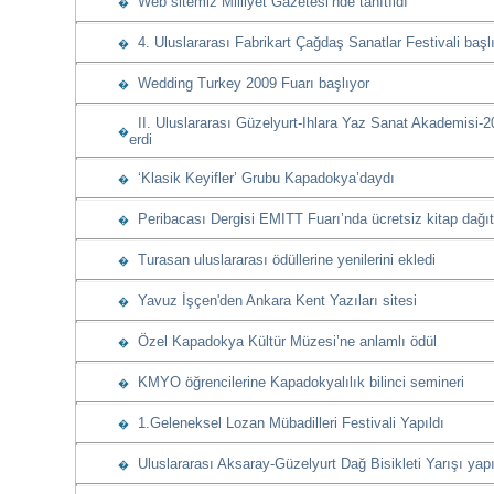
Web sitemiz Milliyet Gazetesi’nde tanıtıldı
�
4. Uluslararası Fabrikart Çağdaş Sanatlar Festivali başl
�
Wedding Turkey 2009 Fuarı başlıyor
�
II. Uluslararası Güzelyurt-Ihlara Yaz Sanat Akademisi-
�
erdi
‘Klasik Keyifler’ Grubu Kapadokya’daydı
�
Peribacası Dergisi EMITT Fuarı’nda ücretsiz kitap dağıt
�
Turasan uluslararası ödüllerine yenilerini ekledi
�
Yavuz İşçen'den Ankara Kent Yazıları sitesi
�
Özel Kapadokya Kültür Müzesi’ne anlamlı ödül
�
KMYO öğrencilerine Kapadokyalılık bilinci semineri
�
1.Geleneksel Lozan Mübadilleri Festivali Yapıldı
�
Uluslararası Aksaray-Güzelyurt Dağ Bisikleti Yarışı yapı
�