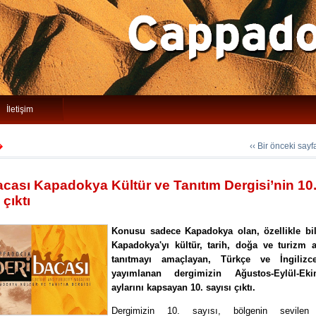
İletişim
‹‹ Bir önceki say
�
acası Kapadokya Kültür ve Tanıtım Dergisi’nin 10
 çıktı
Konusu sadece Kapadokya olan, özellikle bi
Kapadokya'yı kültür, tarih, doğa ve turizm 
tanıtmayı amaçlayan, Türkçe ve İngilizc
yayımlanan dergimizin Ağustos-Eylül-E
aylarını kapsayan 10. sayısı çıktı.
Dergimizin 10. sayısı, bölgenin sevilen 