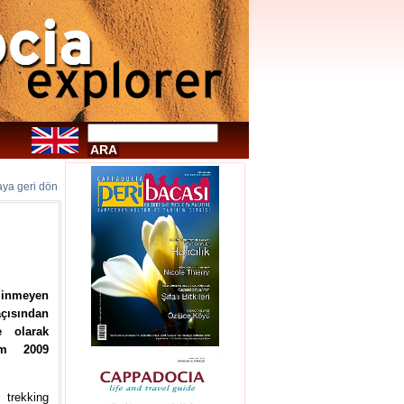
faya geri dön
.
linmeyen
açısından
e olarak
kim 2009
trekking