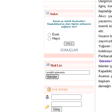
Dergimize
ilginç k
başladığı
Anket
Akıcı ya
yazarımı
Sanat ve müzik festivalleri
Kapadokya'ya olan ilginin artmasını
önemli bi
sağlıyor mu?
etti.
Evet.
İnsanın b
Hayır.
sayımızd
Yuğuran 
SONUÇLAR
koleksiyo
Peribaca
‘
Göreme’d
Mail List
bilenler 
Kapadoky
Avanos ç
başkanı 
derneğin 