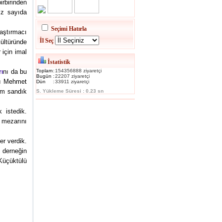
irbirinden
iz sayıda
Seçimi Hatırla
aştırmacı
İl Seç
ültüründe
 için imal
İstatistik
nı da bu
Toplam
:
154356888 ziyaretçi
rı
Bugün
:
22207 ziyaretçi
cı Mehmet
Dün
:
33911 ziyaretçi
em sandık
S. Yükleme Süresi : 0.23 sn
 istedik.
 mezarını
er verdik.
 derneğin
Küçüktülü