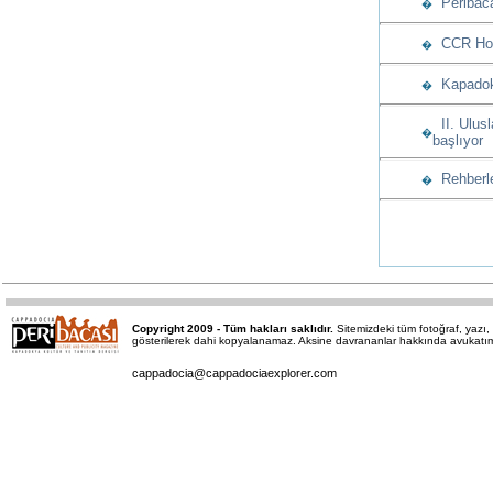
Peribaca
�
CCR Hote
�
Kapadoky
�
II. Ulusl
�
başlıyor
Rehberle
�
Copyright 2009 - Tüm hakları saklıdır.
Sitemizdeki tüm fotoğraf, yaz
gösterilerek dahi kopyalanamaz. Aksine davrananlar hakkında avukatımız 
cappadocia@cappadociaexplorer.com