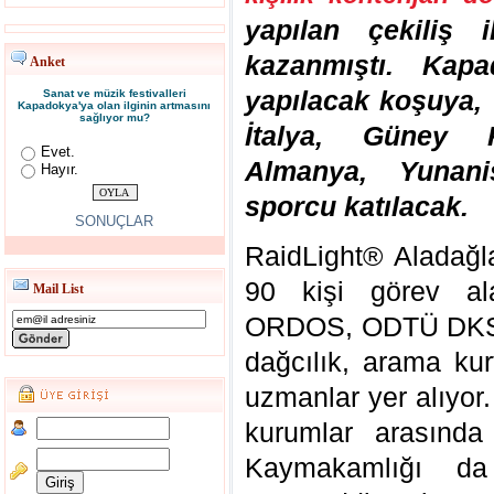
yapılan çekiliş 
kazanmıştı. Kapa
Anket
yapılacak koşuya, 
Sanat ve müzik festivalleri
Kapadokya'ya olan ilginin artmasını
sağlıyor mu?
İtalya, Güney K
Evet.
Almanya, Yunani
Hayır.
sporcu katılacak.
SONUÇLAR
RaidLight® Aladağl
90 kişi görev ala
Mail List
ORDOS, ODTÜ DKSK
dağcılık, arama kur
uzmanlar yer alıyor
kurumlar arasında
Kaymakamlığı da