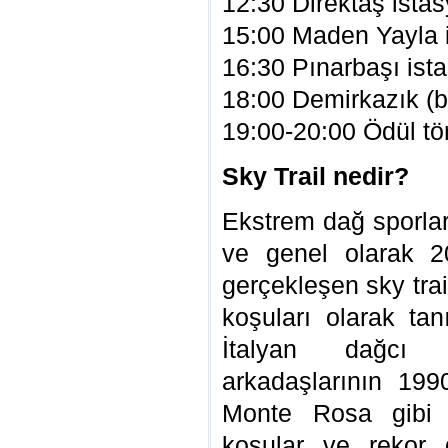
12:30 Direktaş ista
15:00 Maden Yayla i
16:30 Pınarbaşı ist
18:00 Demirkazık (bi
19:00-20:00 Ödül tö
Sky Trail nedir?
Ekstrem dağ sporlar
ve genel olarak 20
gerçekleşen sky trail
koşuları olarak tan
İtalyan dağcı
arkadaşlarının 199
Monte Rosa gibi İt
koşular ve rekor 