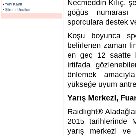
Necmeddin Kılıç, şe
Yeni Kayıt
Şifremi Unuttum
göğüs numarası i
sporculara destek v
Koşu boyunca spor
belirlenen zaman li
en geç 12 saatte b
irtifada gözlenebil
önlemek amacıyl
yükseğe uyum antr
Yarış Merkezi, Fuar
Raidlight® Aladağla
2015 tarihlerinde
yarış merkezi ve 