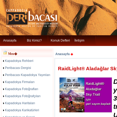
Anasayfa
Biz Kimiz?
Konuk Defteri
İletişim
Men�
Anasayfa
�
Kapadokya Rehberi
RaidLight® Aladağlar Sky
Peribacası Dergisi
Peribacası Kapadokya Yayınları
D
Kapadokya Firmaları
Kapadokya Fotoğrafları
Kapadokya Fotoğrafçıları
Kapadokya Haritaları
t
Kapadokya Karikatürleri
U