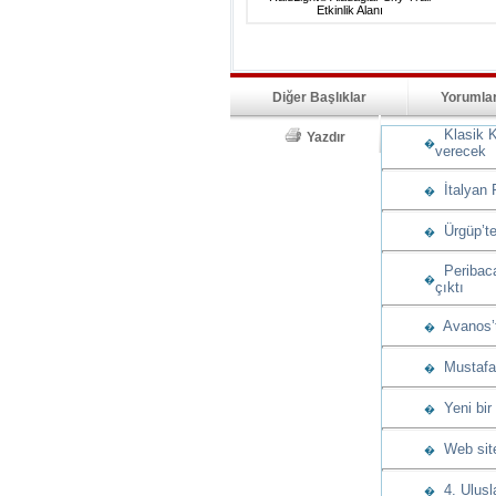
Etkinlik Alanı
Diğer Başlıklar
Yorumla
Klasik K
Yazdır
�
verecek
İtalyan 
�
Ürgüp’te
�
Peribacas
�
çıktı
Avanos’t
�
Mustafap
�
Yeni bir
�
Web sitem
�
4. Ulusla
�