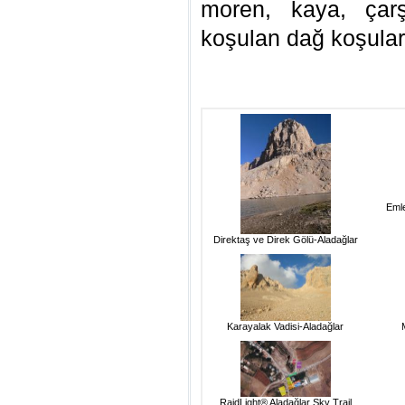
moren, kaya, çar
koşulan dağ koşuları
Emle
Direktaş ve Direk Gölü-Aladağlar
Karayalak Vadisi-Aladağlar
RaidLight® Aladağlar Sky Trail