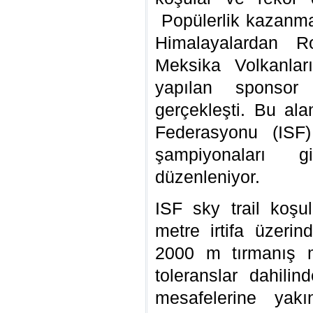
Popülerlik kazanmas
Himalayalardan R
Meksika Volkanlar
yapılan sponsor d
gerçekleşti. Bu ala
Federasyonu (ISF)
şampiyonaları gi
düzenleniyor.
ISF sky trail koşul
metre irtifa üzeri
2000 m tırmanış m
toleranslar dahili
mesafelerine yakın