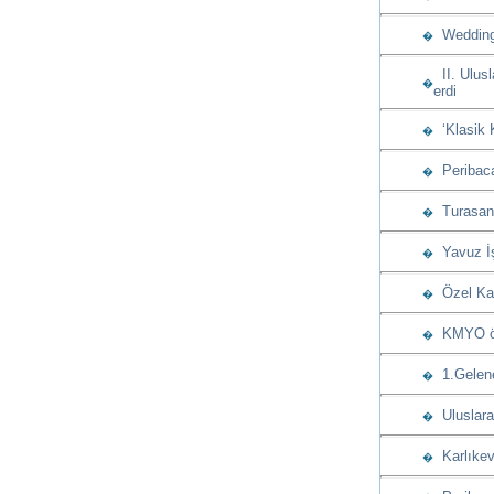
Wedding 
�
II. Ulusl
�
erdi
‘Klasik 
�
Peribacas
�
Turasan u
�
Yavuz İşç
�
Özel Kap
�
KMYO öğre
�
1.Gelenek
�
Uluslarar
�
Karlıkev
�