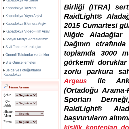
Kapadokya ve Sanat
Birliği (ITRA) sert
Kapadokya Yazıları
RaidLight® Alada
Kapadokya Yayın Arşivi
2015 Cumartesi gün
Kapadokya Efemera Arşivi
Kapadokya Video-Film Arşivi
Niğde Aladağlar M
Sosyal Medya Adreslerimiz
Dağının etrafın
Sivil Toplum Kuruluşları
toplamda 3000 md
Önemli Telefonlar ve Linkler
görkemli doruklar 
Site Güncellemeleri
zorlu parkura sah
Belge ve Fotoğraflarda
Kapadokya
ile An
Argeus
Firma Arama
(Ortadoğu Arama-
Şehir
Sporları Derneğ
İlçe-
Belde
RaidLight® Ala
Hizmet
Alanı
başvuruların alınm
Firma
kişilik kontenjan d