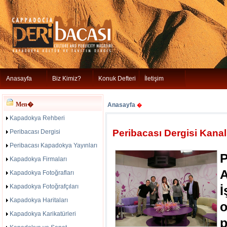
Anasayfa
Biz Kimiz?
Konuk Defteri
İletişim
Men�
Anasayfa
�
Kapadokya Rehberi
Peribacası Dergisi Kana
Peribacası Dergisi
Peribacası Kapadokya Yayınları
Kapadokya Firmaları
A
Kapadokya Fotoğrafları
Kapadokya Fotoğrafçıları
Kapadokya Haritaları
o
Kapadokya Karikatürleri