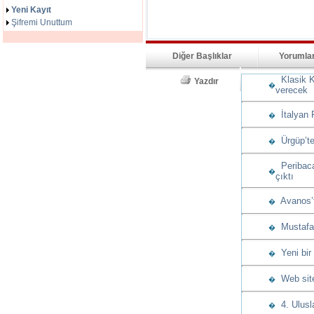
Yeni Kayıt
Şifremi Unuttum
Diğer Başlıklar
Yorumla
Klasik K
Yazdır
�
verecek
İtalyan 
�
Ürgüp’te
�
Peribacas
�
çıktı
Avanos’t
�
Mustafap
�
Yeni bir
�
Web sitem
�
4. Ulusla
�