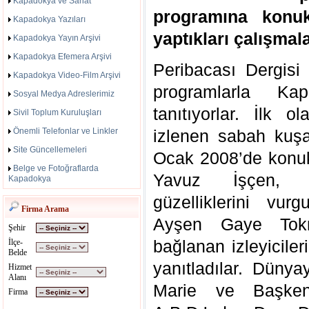
Kapadokya ve Sanat
programına konu
Kapadokya Yazıları
yaptıkları çalışmalar
Kapadokya Yayın Arşivi
Kapadokya Efemera Arşivi
Peribacası Dergisi 
Kapadokya Video-Film Arşivi
programlarla Kap
Sosyal Medya Adreslerimiz
tanıtıyorlar. İlk o
Sivil Toplum Kuruluşları
Önemli Telefonlar ve Linkler
izlenen sabah kuşa
Site Güncellemeleri
Ocak 2008’de konuk
Belge ve Fotoğraflarda
Yavuz İşçen, K
Kapadokya
güzelliklerini vu
Firma Arama
Ayşen Gaye Tokm
Şehir
bağlanan izleyicileri
İlçe-
Belde
yanıtladılar. Düny
Hizmet
Alanı
Marie ve Başkent
Firma