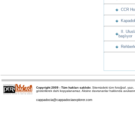
CCR Hote
�
Kapadoky
�
II. Ulusl
�
başlıyor
Rehberle
�
Copyright 2009 - Tüm hakları saklıdır.
Sitemizdeki tüm fotoğraf, yaz
gösterilerek dahi kopyalanamaz. Aksine davrananlar hakkında avukatımız 
cappadocia@cappadociaexplorer.com