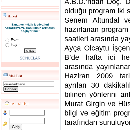
A.B.D.’ndan Doç. 
olduğu program iki 
Anket
Senem Altundal ve
Sanat ve müzik festivalleri
hazırlanan program 
Kapadokya'ya olan ilginin artmasını
sağlıyor mu?
saatleri arasında ya
Evet.
Hayır.
Ayça Olcaytu İşçen
B’de hafta içi he
SONUÇLAR
arasında yayınlana
Haziran 2009 tari
Mail List
ayrılan 30 dakika
bilinen yönlerini an
Murat Girgin ve Hüs
bilgi ve eğitim pro
tarafından sunuluyor