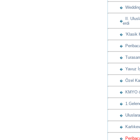
Wedding 
�
II. Ulusl
�
erdi
‘Klasik 
�
Peribacas
�
Turasan u
�
Yavuz İşç
�
Özel Kap
�
KMYO öğre
�
1.Gelenek
�
Uluslarar
�
Karlıkev
�
Peribaca
�