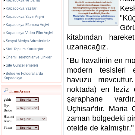
Kapadokya ve Sanat
Kes
Kapadokya Yazıları
"Kü
Kapadokya Yayın Arşivi
Kapadokya Efemera Arşivi
Gör
Kapadokya Video-Film Arşivi
kitabından hareke
Sosyal Medya Adreslerimiz
uzanacağız.
Sivil Toplum Kuruluşları
Önemli Telefonlar ve Linkler
"Bu havalinin en mod
Site Güncellemeleri
modern tesisleri 
Belge ve Fotoğraflarda
havuzu mevcuttur.
Kapadokya
noktada) en leziz 
Firma Arama
şaraphane vard
Şehir
İlçe-
Uçhisar'dır. Maria 
Belde
zaman bölgedeki pir
Hizmet
Alanı
otelde de kalmıştır."
Firma