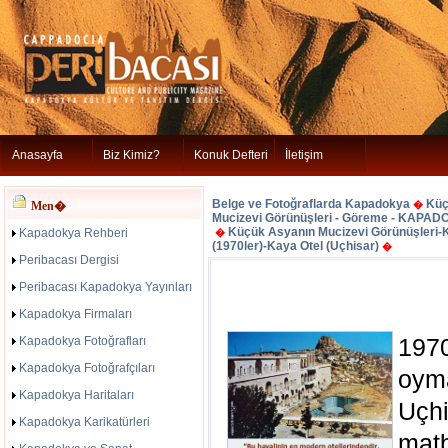
Anasayfa
Biz Kimiz?
Konuk Defteri
İletişim
Belge ve Fotoğraflarda Kapadokya
Küç
Men�
�
Mucizevi Görünüşleri - Göreme - KAPAD
Küçük Asyanın Mucizevi Görünüşler
Kapadokya Rehberi
�
(1970ler)-Kaya Otel (Uçhisar)
�
Peribacası Dergisi
Peribacası Kapadokya Yayınları
Kapadokya Firmaları
1970
Kapadokya Fotoğrafları
Kapadokya Fotoğrafçıları
oym
Kapadokya Haritaları
Uçh
Kapadokya Karikatürleri
mat