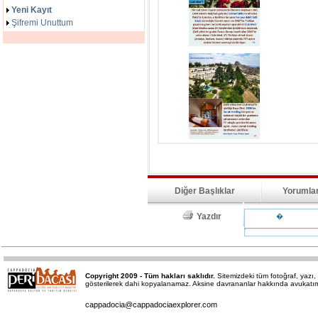
Yeni Kayıt
Şifremi Unuttum
Diğer Başlıklar
Yorumla
Yazdır
�
Copyright 2009 - Tüm hakları saklıdır.
Sitemizdeki tüm fotoğraf, yaz
gösterilerek dahi kopyalanamaz. Aksine davrananlar hakkında avukatımız 
cappadocia@cappadociaexplorer.com