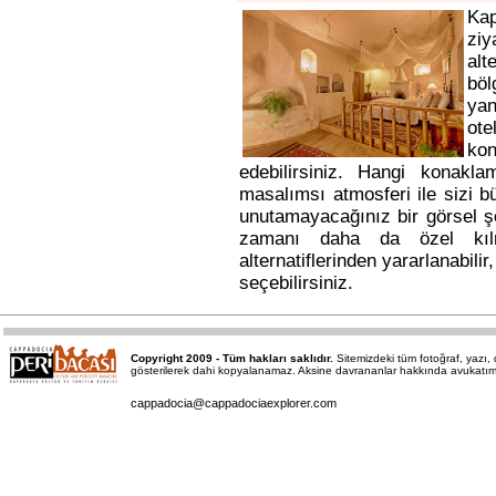
Ka
ziy
alt
bö
yan
ote
kon
edebilirsiniz. Hangi konakl
masalımsı atmosferi ile sizi b
unutamayacağınız bir görsel ş
zamanı daha da özel kı
alternatiflerinden yararlanabili
seçebilirsiniz.
Copyright 2009 - Tüm hakları saklıdır.
Sitemizdeki tüm fotoğraf, yazı
gösterilerek dahi kopyalanamaz. Aksine davrananlar hakkında avukatımız a
cappadocia@cappadociaexplorer.com