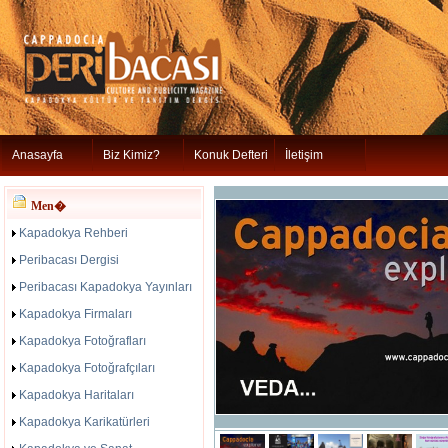
Anasayfa
Biz Kimiz?
Konuk Defteri
İletişim
Men�
Kapadokya Rehberi
Peribacası Dergisi
Peribacası Kapadokya Yayınları
Kapadokya Firmaları
Kapadokya Fotoğrafları
Kapadokya Fotoğrafçıları
Kapadokya Haritaları
Kapadokya Karikatürleri