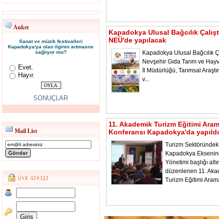
Anket
Kapadokya Ulusal Bağcılık Çalışt
NEÜ'de yapılacak
Sanat ve müzik festivalleri
Kapadokya'ya olan ilginin artmasını
sağlıyor mu?
Kapadokya Ulusal Bağcılık Ça
Nevşehir Gıda Tarım ve Hayv
Evet.
İl Müdürlüğü, Tarımsal Araştı
Hayır.
v...
SONUÇLAR
11. Akademik Turizm Eğitimi Ara
Mail List
Konferansı Kapadokya'da yapıldı
Turizm Sektöründeki
Kapadokya Ekseni
Yönetimi başlığı alt
düzenlenen 11. Aka
Turizm Eğitimi Aram