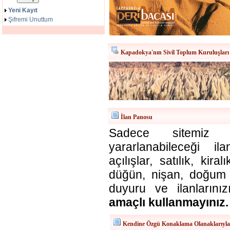
Yeni Kayıt
Şifremi Unuttum
Kapadokya'nın Sivil Toplum Kuruluşları
İlan Panosu
Sadece sitemiz ü
yararlanabileceği il
açılışlar, satılık, kira
düğün, nişan, doğum v
duyuru ve ilanlarınız
amaçlı kullanmayınız.
Kendine Özgü Konaklama Olanaklarıyl