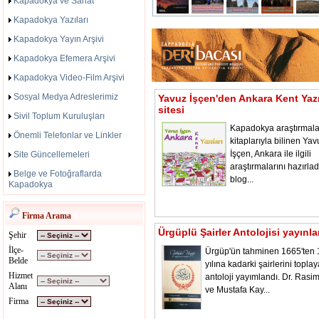
Kapadokya ve Sanat
Kapadokya Yazıları
Kapadokya Yayın Arşivi
Kapadokya Efemera Arşivi
Kapadokya Video-Film Arşivi
Sosyal Medya Adreslerimiz
Yavuz İşçen'den Ankara Kent Yazı
sitesi
Sivil Toplum Kuruluşları
Kapadokya araştırmala
Önemli Telefonlar ve Linkler
kitaplarıyla bilinen Yav
İşçen, Ankara ile ilgili
Site Güncellemeleri
araştırmalarını hazırladı
Belge ve Fotoğraflarda
blog...
Kapadokya
Firma Arama
Ürgüplü Şairler Antolojisi yayınl
Şehir
İlçe-
Ürgüp'ün tahminen 1665'ten
Belde
yılına kadarki şairlerini toplay
Hizmet
antoloji yayımlandı. Dr. Rasi
Alanı
ve Mustafa Kay...
Firma