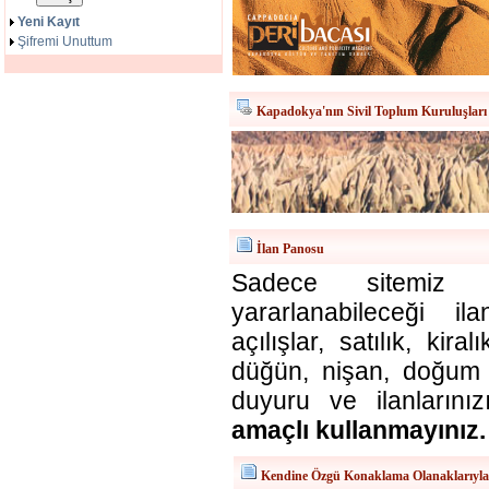
Yeni Kayıt
Şifremi Unuttum
Kapadokya'nın Sivil Toplum Kuruluşları
İlan Panosu
Sadece sitemiz ü
yararlanabileceği il
açılışlar, satılık, kira
düğün, nişan, doğum v
duyuru ve ilanlarınız
amaçlı kullanmayınız.
Kendine Özgü Konaklama Olanaklarıyl