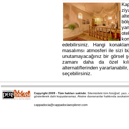
Ka
ziy
alt
bö
yan
ote
kon
edebilirsiniz. Hangi konakl
masalımsı atmosferi ile sizi b
unutamayacağınız bir görsel ş
zamanı daha da özel kı
alternatiflerinden yararlanabili
seçebilirsiniz.
Copyright 2009 - Tüm hakları saklıdır.
Sitemizdeki tüm fotoğraf, yazı
gösterilerek dahi kopyalanamaz. Aksine davrananlar hakkında avukatımız a
cappadocia@cappadociaexplorer.com