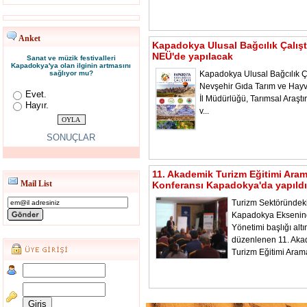
Anket
Kapadokya Ulusal Bağcılık Çalışt
NEÜ'de yapılacak
Sanat ve müzik festivalleri
Kapadokya'ya olan ilginin artmasını
sağlıyor mu?
Kapadokya Ulusal Bağcılık Ça
Nevşehir Gıda Tarım ve Hayv
Evet.
İl Müdürlüğü, Tarımsal Araştı
Hayır.
v...
SONUÇLAR
11. Akademik Turizm Eğitimi Ara
Mail List
Konferansı Kapadokya'da yapıldı
Turizm Sektöründeki
Kapadokya Ekseni
Yönetimi başlığı alt
düzenlenen 11. Aka
Turizm Eğitimi Aram