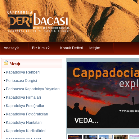
Anasayfa
Biz Kimiz?
Konuk Defteri
İletişim
Men�
Kapadokya Rehberi
Peribacası Dergisi
Peribacası Kapadokya Yayınları
Kapadokya Firmaları
Kapadokya Fotoğrafları
Kapadokya Fotoğrafçıları
Kapadokya Haritaları
Kapadokya Karikatürleri