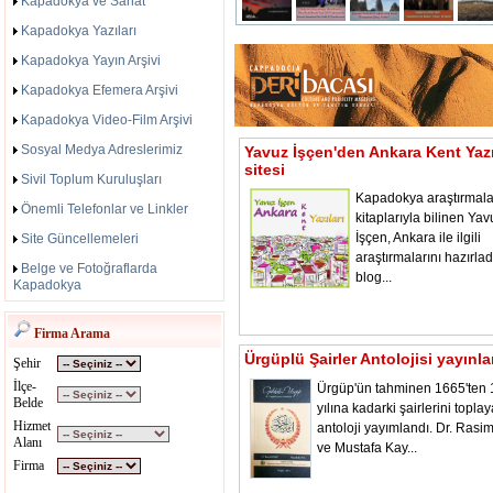
Kapadokya ve Sanat
Kapadokya Yazıları
Kapadokya Yayın Arşivi
Kapadokya Efemera Arşivi
Kapadokya Video-Film Arşivi
Sosyal Medya Adreslerimiz
Yavuz İşçen'den Ankara Kent Yazı
sitesi
Sivil Toplum Kuruluşları
Kapadokya araştırmala
Önemli Telefonlar ve Linkler
kitaplarıyla bilinen Yav
İşçen, Ankara ile ilgili
Site Güncellemeleri
araştırmalarını hazırladı
Belge ve Fotoğraflarda
blog...
Kapadokya
Firma Arama
Ürgüplü Şairler Antolojisi yayınl
Şehir
İlçe-
Ürgüp'ün tahminen 1665'ten
Belde
yılına kadarki şairlerini toplay
Hizmet
antoloji yayımlandı. Dr. Rasi
Alanı
ve Mustafa Kay...
Firma