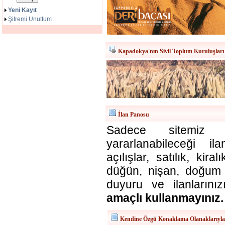
Yeni Kayıt
Şifremi Unuttum
Kapadokya'nın Sivil Toplum Kuruluşları
İlan Panosu
Sadece sitemiz ü
yararlanabileceği il
açılışlar, satılık, kira
düğün, nişan, doğum v
duyuru ve ilanlarınız
amaçlı kullanmayınız.
Kendine Özgü Konaklama Olanaklarıyl