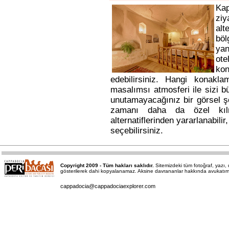
Ka
ziy
alt
bö
yan
ote
kon
edebilirsiniz. Hangi konakl
masalımsı atmosferi ile sizi b
unutamayacağınız bir görsel ş
zamanı daha da özel kı
alternatiflerinden yararlanabili
seçebilirsiniz.
Copyright 2009 - Tüm hakları saklıdır.
Sitemizdeki tüm fotoğraf, yazı
gösterilerek dahi kopyalanamaz. Aksine davrananlar hakkında avukatımız a
cappadocia@cappadociaexplorer.com