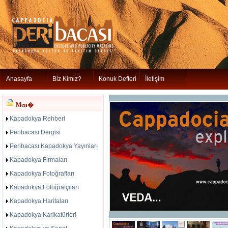
Anasayfa
Biz Kimiz?
Konuk Defteri
İletişim
Men�
Kapadokya Rehberi
Peribacası Dergisi
Peribacası Kapadokya Yayınları
Kapadokya Firmaları
Kapadokya Fotoğrafları
Kapadokya Fotoğrafçıları
Kapadokya Haritaları
Kapadokya Karikatürleri