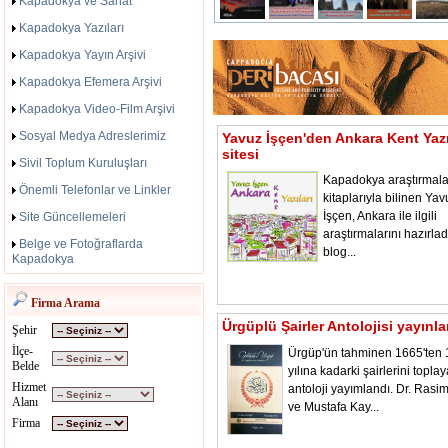
Kapadokya ve Sanat
Kapadokya Yazıları
Kapadokya Yayın Arşivi
Kapadokya Efemera Arşivi
Kapadokya Video-Film Arşivi
Sosyal Medya Adreslerimiz
Yavuz İşçen'den Ankara Kent Yazı
sitesi
Sivil Toplum Kuruluşları
Kapadokya araştırmala
Önemli Telefonlar ve Linkler
kitaplarıyla bilinen Yav
İşçen, Ankara ile ilgili
Site Güncellemeleri
araştırmalarını hazırladı
Belge ve Fotoğraflarda
blog...
Kapadokya
Firma Arama
Ürgüplü Şairler Antolojisi yayınl
Şehir
İlçe-
Ürgüp'ün tahminen 1665'ten
Belde
yılına kadarki şairlerini toplay
Hizmet
antoloji yayımlandı. Dr. Rasi
Alanı
ve Mustafa Kay...
Firma