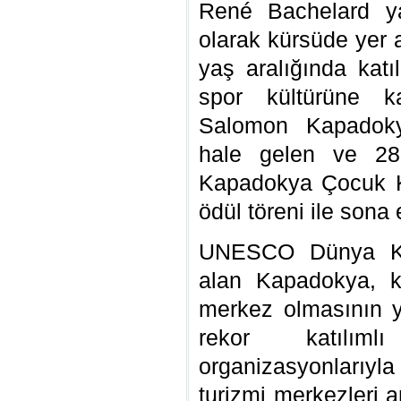
René Bachelard ya
olarak kürsüde yer a
yaş aralığında katı
spor kültürüne k
Salomon Kapadokya
hale gelen ve 28
Kapadokya Çocuk K
ödül töreni ile sona 
UNESCO Dünya Kült
alan Kapadokya, kü
merkez olmasının ya
rekor katılım
organizasyonlarıyla
turizmi merkezleri a