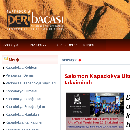
Anasayfa
Biz Kimiz?
Konuk Defteri
İletişim
Men�
Anasayfa
�
Kapadokya Rehberi
Salomon Kapadokya Ultra-
Peribacası Dergisi
takviminde
Peribacası Kapadokya Yayınları
Kapadokya Firmaları
Kapadokya Fotoğrafları
ü
Kapadokya Fotoğrafçıları
k
Kapadokya Haritaları
Kapadokya Karikatürleri