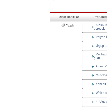
Diğer Başlıklar
Yorumla
Klasik K
Yazdır
�
verecek
İtalyan 
�
Ürgüp’te
�
Peribacas
�
çıktı
Avanos’t
�
Mustafap
�
Yeni bir
�
Web sitem
�
4. Ulusla
�