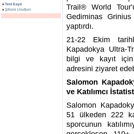
Yeni Kayıt
Trail® World Tou
Şifremi Unuttum
Gediminas Grinius
yaptırdı.
21-22 Ekim tarih
Kapadokya Ultra-Tr
bilgi ve kayıt iç
adresini ziyaret edeb
Salomon Kapadokya
ve Katılımcı İstatist
Salomon Kapadokya 
51 ülkeden 222 k
sporcunun katılımı
gerçekleşen 110