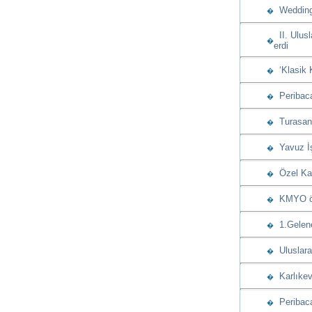
Wedding 
�
II. Ulusl
�
erdi
‘Klasik 
�
Peribacas
�
Turasan u
�
Yavuz İşç
�
Özel Kap
�
KMYO öğre
�
1.Gelenek
�
Uluslarar
�
Karlıkev
�
Peribaca
�