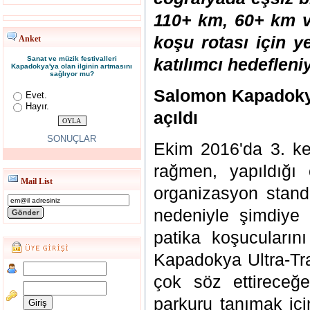
110+ km, 60+ km v
koşu rotası için y
Anket
Sanat ve müzik festivalleri
katılımcı hedefleni
Kapadokya'ya olan ilginin artmasını
sağlıyor mu?
Salomon Kapadokya
Evet.
Hayır.
açıldı
SONUÇLAR
Ekim 2016'da 3. ke
rağmen, yapıldığı
Mail List
organizasyon stand
nedeniyle şimdiye
patika koşucuları
Kapadokya Ultra-Tra
çok söz ettireceğe
parkuru tanımak içi