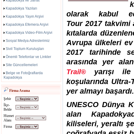
Kapadokya ve Sanat
k
Kapadokya Yazıları
olarak kabul ed
Kapadokya Yayın Arşivi
Tour 2017 takvimi a
Kapadokya Efemera Arşivi
kıtalarda düzenlen
Kapadokya Video-Film Arşivi
Avrupa ülkeleri ev
Sosyal Medya Adreslerimiz
Sivil Toplum Kuruluşları
2017 tarihinde s
Önemli Telefonlar ve Linkler
arasında yer al
Site Güncellemeleri
yarışı il
Trail®
Belge ve Fotoğraflarda
Kapadokya
koşularında Ultra-
yer almayı başardı.
Firma Arama
Şehir
UNESCO Dünya Kült
İlçe-
Belde
alan Kapadokya
Hizmet
Alanı
kiliseleri, yeraltı ş
Firma
coğrafyada eşsiz 