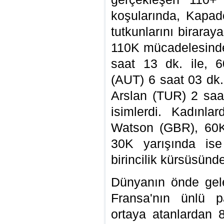
koşularında, Kapad
tutkunlarını birara
110K mücadelesinde
saat 13 dk. ile, 
(AUT) 6 saat 03 dk.
Arslan (TUR) 2 saat
isimlerdi. Kadınl
Watson (GBR), 60K
30K yarışında is
birincilik kürsüsünd
Dünyanın önde gelen
Fransa'nın ünlü p
ortaya atanlardan 