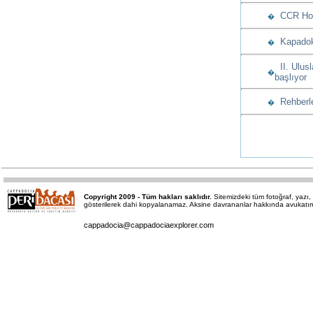
CCR Hote
�
Kapadoky
�
II. Ulusl
�
başlıyor
Rehberle
�
Copyright 2009 - Tüm hakları saklıdır.
Sitemizdeki tüm fotoğraf, yaz
gösterilerek dahi kopyalanamaz. Aksine davrananlar hakkında avukatımız 
cappadocia@cappadociaexplorer.com