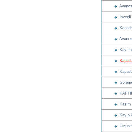
Avanos K
�
İsveçli 
�
Kanada 
�
Avanos B
�
Kaymaklı
�
Kapadok
�
Kapadoky
�
Göreme’
�
KAPTİD’d
�
Kasım a
�
Kayıp G
�
Ürgüp’t
�