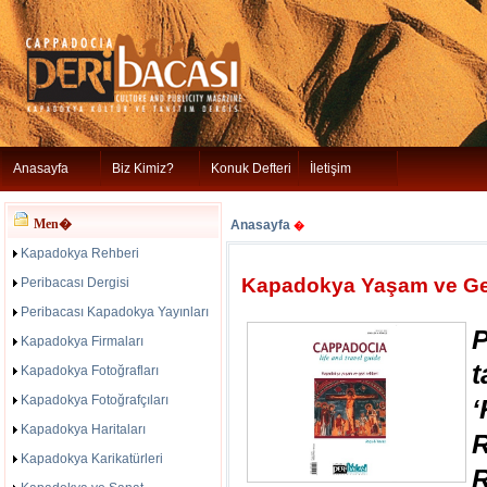
Anasayfa
Biz Kimiz?
Konuk Defteri
İletişim
Men�
Anasayfa
�
Kapadokya Rehberi
Kapadokya Yaşam ve Gez
Peribacası Dergisi
Peribacası Kapadokya Yayınları
Kapadokya Firmaları
Kapadokya Fotoğrafları
Kapadokya Fotoğrafçıları
Kapadokya Haritaları
R
Kapadokya Karikatürleri
R