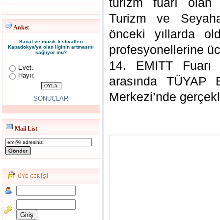
turizm fuarı olan
Turizm ve Seyaha
Anket
önceki yıllarda o
Sanat ve müzik festivalleri
profesyonellerine üc
Kapadokya'ya olan ilginin artmasını
sağlıyor mu?
14. EMITT Fuarı 1
Evet.
Hayır.
arasında TÜYAP B
Merkezi’nde gerçekle
SONUÇLAR
Mail List