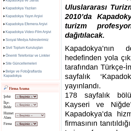
Kapadokya ve Sanat
Uluslararası Turi
Kapadokya Yazıları
2010’da Kapadoky
Kapadokya Yayın Arşivi
turizm profesyon
Kapadokya Efemera Arşivi
Kapadokya Video-Film Arşivi
dağıtılacak.
Sosyal Medya Adreslerimiz
Kapadokya’nın d
Sivil Toplum Kuruluşları
Önemli Telefonlar ve Linkler
hedefinden yola çık
Site Güncellemeleri
tarafından Türkçe-İ
Belge ve Fotoğraflarda
sayfalık ‘Kapad
Kapadokya
yayınlandı.
Firma Arama
178 sayfalık böl
Şehir
Kayseri ve Niğde
İlçe-
Belde
Kapadokya’da hizm
Hizmet
Alanı
firmasının tanıtıldı
Firma