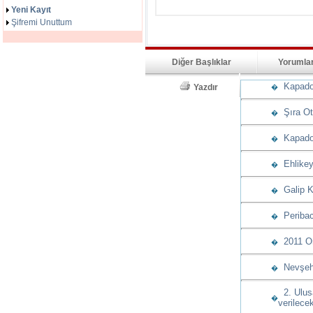
Yeni Kayıt
Şifremi Unuttum
Diğer Başlıklar
Yorumla
Kapadoky
Yazdır
�
Şıra Ote
�
Kapadok
�
Ehlikeyf
�
Galip K
�
Peribac
�
2011 Ory
�
Nevşehir
�
2. Ulusa
�
verilece