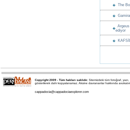
The Bos
�
Gamiras
�
Argeus 
�
ediyor
KAFSİD’
�
Copyright 2009 - Tüm hakları saklıdır.
Sitemizdeki tüm fotoğraf, yaz
gösterilerek dahi kopyalanamaz. Aksine davrananlar hakkında avukatımız 
cappadocia@cappadociaexplorer.com