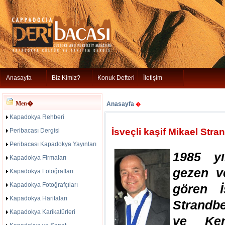
Anasayfa
Biz Kimiz?
Konuk Defteri
İletişim
Men�
Anasayfa
�
Kapadokya Rehberi
İsveçli kaşif Mikael St
Peribacası Dergisi
Peribacası Kapadokya Yayınları
1985 y
Kapadokya Firmaları
gezen v
Kapadokya Fotoğrafları
Kapadokya Fotoğrafçıları
gören İ
Kapadokya Haritaları
Strandb
Kapadokya Karikatürleri
ve Ken