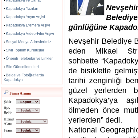
Kapadokya ve Sanat
Nevşeh
Kapadokya Yazıları
Belediy
Kapadokya Yayın Arşivi
günlüğüne Kapadok
Kapadokya Efemera Arşivi
Kapadokya Video-Film Arşivi
Nevşehir Belediye B
Sosyal Medya Adreslerimiz
eden Mikael Str
Sivil Toplum Kuruluşları
Önemli Telefonlar ve Linkler
sohbette “Kapadokya
Site Güncellemeleri
de bisikletle gelmi
Belge ve Fotoğraflarda
tarihi zenginliği b
Kapadokya
güzel yerlerden bi
Firma Arama
Kapadokya’ya aş
Şehir
ölmeden önce mutl
İlçe-
Belde
yerlerden” dedi.
Hizmet
Alanı
National Geographic
Firma