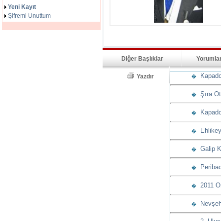
Yeni Kayıt
Şifremi Unuttum
Diğer Başlıklar
Yorumla
Kapadoky
Yazdır
�
Şıra Ote
�
Kapadok
�
Ehlikeyf
�
Galip K
�
Peribac
�
2011 Ory
�
Nevşehir
�