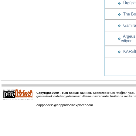
Ürgüp’t
�
The Bos
�
Gamiras
�
Argeus 
�
ediyor
KAFSİD’
�
Copyright 2009 - Tüm hakları saklıdır.
Sitemizdeki tüm fotoğraf, yaz
gösterilerek dahi kopyalanamaz. Aksine davrananlar hakkında avukatımız 
cappadocia@cappadociaexplorer.com