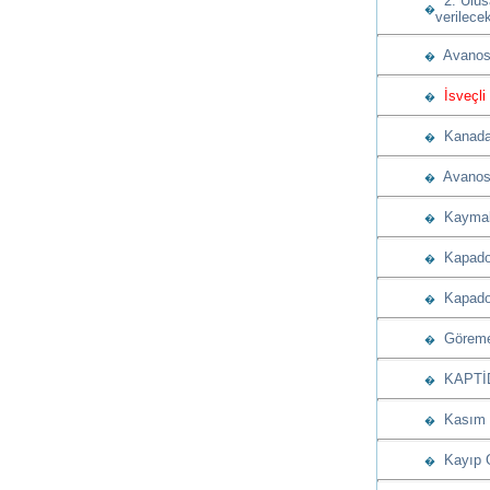
2. Ulusa
�
verilece
Avanos K
�
İsveçli 
�
Kanada 
�
Avanos B
�
Kaymaklı
�
Kapadok
�
Kapadoky
�
Göreme’
�
KAPTİD’d
�
Kasım a
�
Kayıp G
�