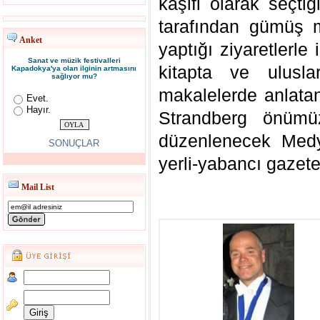
kaşifi olarak seçti
tarafından gümüş m
Anket
yaptığı ziyaretlerle 
Sanat ve müzik festivalleri
kitapta ve ulusla
Kapadokya'ya olan ilginin artmasını
sağlıyor mu?
makalelerde anlatan
Evet.
Hayır.
Strandberg önümüzd
düzenlenecek Med
SONUÇLAR
yerli-yabancı gazete
Mail List