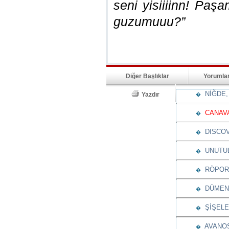
seni yisiiiinn! Paşa
guzumuuu?”
Diğer Başlıklar
Yorumla
NİĞDE, 
Yazdır
�
CANAV
�
DISCOV
�
UNUTUL
�
RÖPORT
�
DÜMENİ
�
ŞİŞELE
�
AVANOS
�