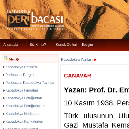
Anasayfa
Biz Kimiz?
Konuk Defteri
İletişim
Men�
Kapadokya Yazıları
�
Kapadokya Rehberi
CANAVAR
Peribacası Dergisi
Peribacası Kapadokya Yayınları
Yazan: Prof. Dr. E
Kapadokya Firmaları
Kapadokya Fotoğrafları
10 Kasım 1938. Per
Kapadokya Fotoğrafçıları
Kapadokya Haritaları
Türk ulusunun Ul
Kapadokya Karikatürleri
Gazi Mustafa Kema