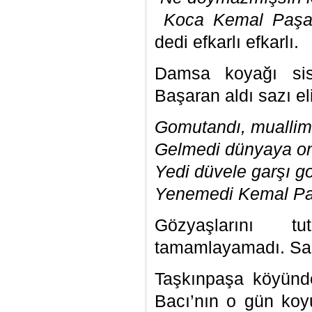
Koca Kemal Paşa’y
dedi efkarlı efkarlı.
Damsa koyağı sisl
Başaran aldı sazı el
Gomutandı, muallim
Gelmedi dünyaya onu
Yedi düvele garşı g
Yenemedi Kemal Paş
Gözyaşlarını t
tamamlayamadı. Saz
Taşkınpaşa köyünd
Bacı’nın o gün ko