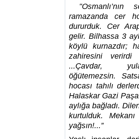
"Osmanlı’nın s
ramazanda cer ho
dururduk. Cer Ara
gelir. Bilhassa 3 
köylü kurnazdır; 
zahiresini verird
...Çavdar, yu
öğütemezsin. Sats
hocası tahılı derl
Halaskar Gazi Paşa
aylığa bağladı. Dil
kurtulduk. Mekanı
yağsın!...”