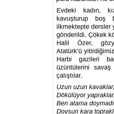
Evdeki kadın, kız
kavuşturup boş b
ilkmektepte dersler 
gönderildi. Çökek k
Halil Özer, gözya
Atatürk’ü yitirdiğimi
Harbi gazileri ba
üzüntülerini savaş
çalıştılar.
Uzun uzun kavaklar
Dökülüyor yapraklar
Ben atama doymad
Doysun kara toprakl