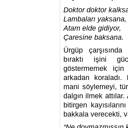
Doktor doktor kalks
Lambaları yaksana,
Atam elde gidiyor,
Çaresine baksana.
Ürgüp çarşısında
bıraktı işini gü
göstermemek için 
arkadan koraladı. 
mani söylemeyi, tür
dalgın ilmek attıla
bitirgen kayısıları
bakkala verecekti, v
“Ne doymazmışsın k