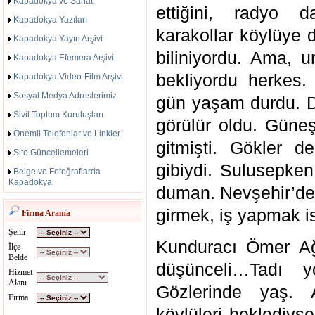
Kapadokya ve Sanat
ettiğini, radyo 
Kapadokya Yazıları
karakollar köylüye 
Kapadokya Yayın Arşivi
biliniyordu. Ama, u
Kapadokya Efemera Arşivi
bekliyordu herkes
Kapadokya Video-Film Arşivi
Sosyal Medya Adreslerimiz
gün yaşam durdu. Der
Sivil Toplum Kuruluşları
görülür oldu. Güneş
Önemli Telefonlar ve Linkler
gitmişti. Gökler d
Site Güncellemeleri
gibiydi. Sulusepken
Belge ve Fotoğraflarda
Kapadokya
duman. Nevşehir’de 
girmek, iş yapmak i
Firma Arama
Şehir
Kunduracı Ömer Ağa
İlçe-
Belde
düşünceli…Tadı yo
Hizmet
Alanı
Gözlerinde yaş. 
Firma
köylüleri beklediys