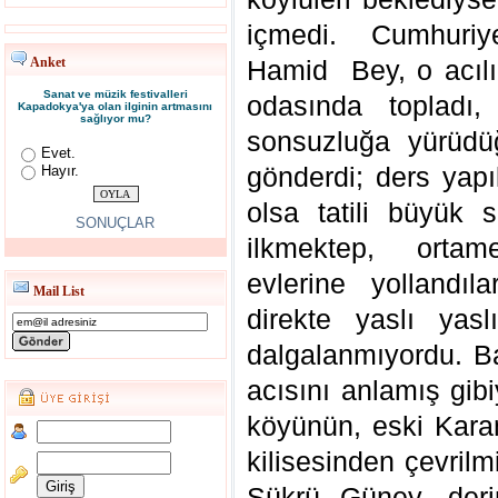
içmedi. Cumhuriy
Anket
Hamid Bey, o acılı
Sanat ve müzik festivalleri
odasında topladı
Kapadokya'ya olan ilginin artmasını
sağlıyor mu?
sonsuzluğa yürüdüğ
Evet.
gönderdi; ders yap
Hayır.
olsa tatili büyük s
SONUÇLAR
ilkmektep, ortam
evlerine yollandıla
Mail List
direkte yaslı yas
dalgalanmıyordu. B
acısını anlamış gi
köyünün, eski Kara
kilisesinden çevrilm
Şükrü Güney, deri