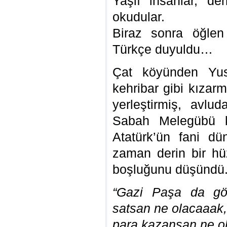
Yaşlı insanlar, der
okudular.
Biraz sonra öğlen
Türkçe duyuldu…
Çat köyünden Yus
kehribar gibi kızar
yerleştirmiş, avlud
Sabah Melegübü kö
Atatürk’ün fani d
zaman derin bir hü
boşluğunu düşündü
“Gazi Paşa da göç
satsan ne olacaaak,
para kazansan ne o