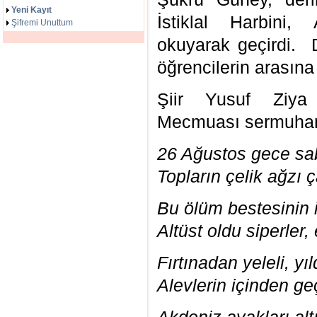
Yeni Kayıt
İstiklal Harbini, 
Şifremi Unuttum
okuyarak geçirdi. 
öğrencilerin arasına 
Şiir Yusuf Ziya
Mecmuası sermuharri
26 Ağustos gece sa
Topların çelik ağzı 
Bu ölüm bestesinin 
Altüst oldu siperler, 
Fırtınadan yeleli, yı
Alevlerin içinden geç