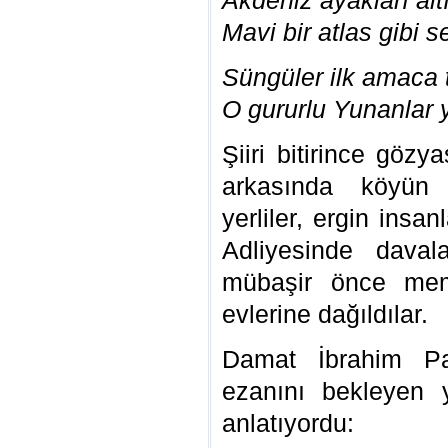
Akdeniz ayakları al
Mavi bir atlas gibi s
Süngüler ilk amaca 
O gururlu Yunanlar 
Şiiri bitirince gözy
arkasında köyün i
yerliler, ergin insa
Adliyesinde davala
mübaşir önce memu
evlerine dağıldılar.
Damat İbrahim P
ezanını bekleyen y
anlatıyordu: