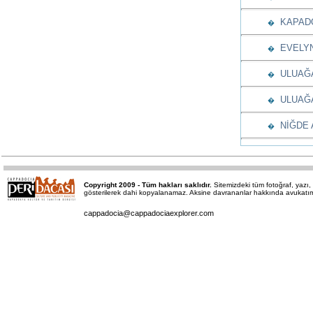
KAPADO
�
EVELYN
�
ULUAĞA
�
ULUAĞAÇ
�
NİĞDE A
�
Copyright 2009 - Tüm hakları saklıdır.
Sitemizdeki tüm fotoğraf, yaz
gösterilerek dahi kopyalanamaz. Aksine davrananlar hakkında avukatımız 
cappadocia@cappadociaexplorer.com