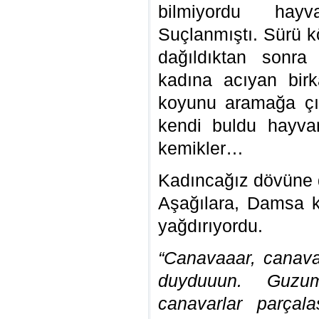
bilmiyordu hay
Suçlanmıştı. Sürü k
dağıldıktan sonra 
kadına acıyan bir
koyunu aramağa çı
kendi buldu hayvan
kemikler…
Kadıncağız dövüne 
Aşağılara, Damsa k
yağdırıyordu.
“Canavaaar, canav
duyduuun. Guzum
canavarlar parçal