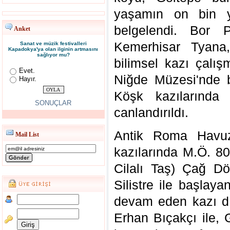
yaşamın on bin y
belgelendi. Bor P
Anket
Kemerhisar Tyana,
Sanat ve müzik festivalleri
Kapadokya'ya olan ilginin artmasını
sağlıyor mu?
bilimsel kazı çalış
Evet.
Niğde Müzesi'nde b
Hayır.
Köşk kazılarında
SONUÇLAR
canlandırıldı.
Antik Roma Havuz
Mail List
kazılarında M.Ö. 800
Cilalı Taş) Çağ Dö
Silistre ile başlaya
devam eden kazı dış
Erhan Bıçakçı ile, G