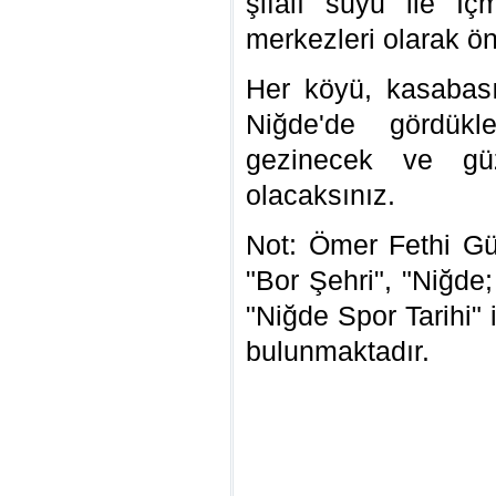
şifalı suyu ile İç
merkezleri olarak ön
Her köyü, kasabası
Niğde'de gördükler
gezinecek ve gü
olacaksınız.
Not: Ömer Fethi Güre
"Bor Şehri", "Niğde
"Niğde Spor Tarihi" 
bulunmaktadır.