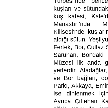
Türbesi'nde pence
kuşları ve sütundak
kuş kafesi, Kale
Manastırı'nda
Kilisesi'nde kuşlar
aldığı sütun, Yeşilyu
Fertek, Bor, Cullaz
Saruhan, Bor'daki 
Müzesi ilk anda gö
yerlerdir. Aladağla
ve Bor bağları, doğ
Parkı, Akkaya, Emir
ise dinlenmek içi
Ayrıca Çiftehan Ka