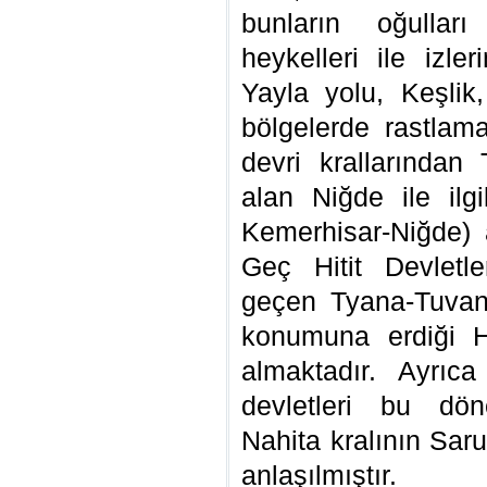
bunların oğulları
heykelleri ile izle
Yayla yolu, Keşli
bölgelerde rastlama
devri krallarından
alan Niğde ile ilg
Kemerhisar-Niğde) 
Geç Hitit Devletl
geçen Tyana-Tuvan
konumuna erdiği Hi
almaktadır. Ayrıc
devletleri bu dön
Nahita kralının Sar
anlaşılmıştır.