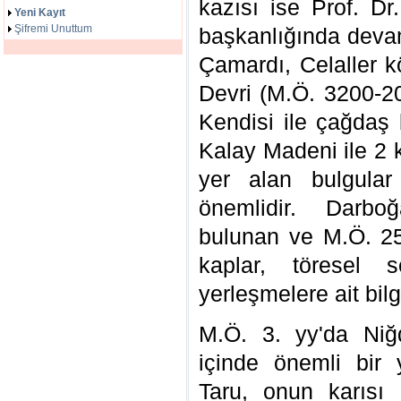
kazısı ise Prof. Dr
Yeni Kayıt
Şifremi Unuttum
başkanlığında devam
Çamardı, Celaller k
Devri (M.Ö. 3200-2000
Kendisi ile çağdaş 
Kalay Madeni ile 2 
yer alan bulgular
önemlidir. Darbo
bulunan ve M.Ö. 25
kaplar, töresel s
yerleşmelere ait bilg
M.Ö. 3. yy'da Niğde
içinde önemli bir y
Taru, onun karısı