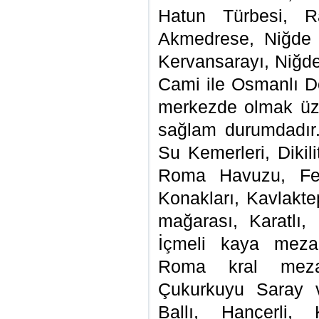
Hatun Türbesi, R
Akmedrese, Niğde
Kervansarayı, Niğd
Cami ile Osmanlı D
merkezde olmak üze
sağlam durumdadır
Su Kemerleri, Diki
Roma Havuzu, Fert
Konakları, Kavlakte
mağarası, Karatlı, 
İçmeli kaya mezar
Roma kral mezarl
Çukurkuyu Saray v
Ballı, Hançerli,