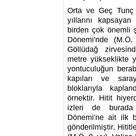
Orta ve Geç Tunç 
yıllarını kapsayan
birden çok önemli ş
Dönemi'nde
(M.Ö.
Göllüdağ zirvesin
metre yükseklikte ye
yontuculuğun berab
kapıları ve sara
bloklarıyla kapla
örnektir. Hitit hiyer
izleri de burada
Dönemi'ne ait ilk b
gönderilmiştir. Hiti