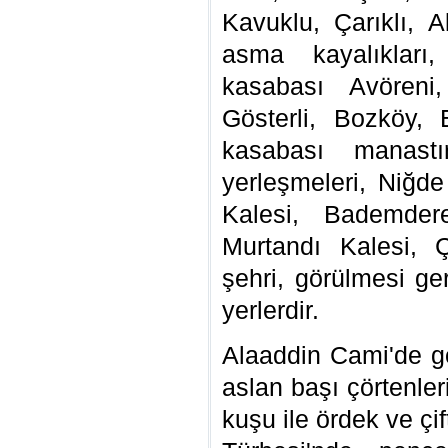
Kavuklu, Çarıklı, Ak
asma kayalıkları
kasabası Avöreni,
Gösterli, Bozköy, E
kasabası manastır
yerleşmeleri, Niğde
Kalesi, Bademder
Murtandı Kalesi, 
şehri, görülmesi ge
yerlerdir.
Alaaddin Cami'de gö
aslan başı çörtenle
kuşu ile ördek ve çi