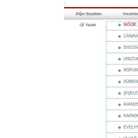
Diğer Başlıklar
Yorumla
NİĞDE, 
Yazdır
�
CANAV
�
DISCOV
�
UNUTUL
�
RÖPORT
�
DÜMENİ
�
ŞİŞELE
�
AVANOS
�
KAPADO
�
EVELYN
�