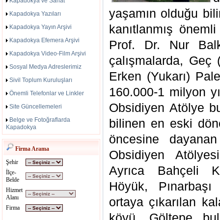
Kapadokya ve Sanat
yaşamın olduğu bili
Kapadokya Yazıları
kanıtlanmış önemli
Kapadokya Yayın Arşivi
Kapadokya Efemera Arşivi
Prof. Dr. Nur Balk
Kapadokya Video-Film Arşivi
çalışmalarda, Geç 
Sosyal Medya Adreslerimiz
Erken (Yukarı) Pal
Sivil Toplum Kuruluşları
160.000-1 milyon y
Önemli Telefonlar ve Linkler
Obsidiyen Atölye bulu
Site Güncellemeleri
Belge ve Fotoğraflarda
bilinen en eski dön
Kapadokya
öncesine dayanan
Firma Arama
Obsidiyen Atölyesi
Şehir
Ayrıca Bahçeli Kö
İlçe-
Belde
Höyük, Pınarbaşı
Hizmet
Alanı
ortaya çıkarılan k
Firma
köyü, Göltepe bulg