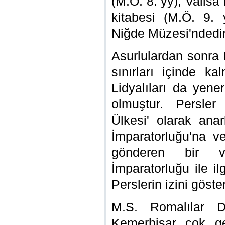
(
M.Ö. 8. yy), Valisa
kitabesi
(M.Ö. 9. 
Niğde Müzesi'ndedir
Asurlulardan sonra 
sınırları içinde ka
Lidyalıları da yen
olmuştur. Persler
Ülkesi' olarak ana
İmparatorluğu'na ve
gönderen bir va
İmparatorluğu ile il
Perslerin izini göste
M.S. Romalılar D
Kemerhisar çok ge