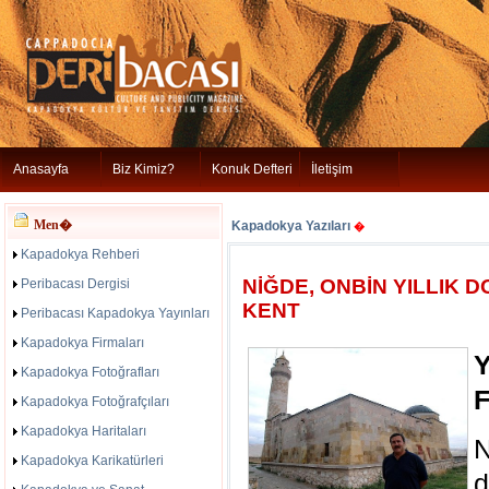
Anasayfa
Biz Kimiz?
Konuk Defteri
İletişim
Men�
Kapadokya Yazıları
�
Kapadokya Rehberi
NİĞDE, ONBİN YILLIK D
Peribacası Dergisi
KENT
Peribacası Kapadokya Yayınları
Kapadokya Firmaları
Y
Kapadokya Fotoğrafları
F
Kapadokya Fotoğrafçıları
Kapadokya Haritaları
Kapadokya Karikatürleri