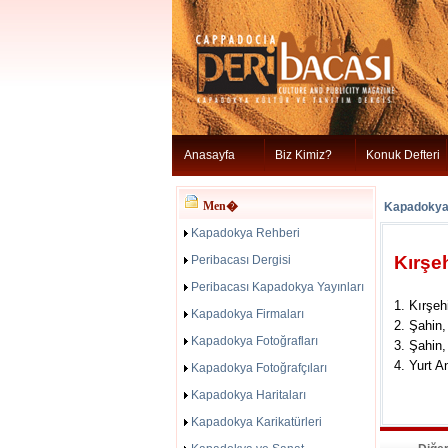
Anasayfa
Biz Kimiz?
Konuk Defteri
Men�
Kapadokya 
Kapadokya Rehberi
Kırşeh
Peribacası Dergisi
Peribacası Kapadokya Yayınları
1. Kırşeh
Kapadokya Firmaları
2. Şahin
Kapadokya Fotoğrafları
3. Şahin
4. Yurt A
Kapadokya Fotoğrafçıları
Kapadokya Haritaları
Kapadokya Karikatürleri