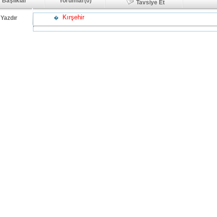
 Başlıklar
Yorumlar(0)
Tavsiye Et
Kırşehir
Yazdır
�