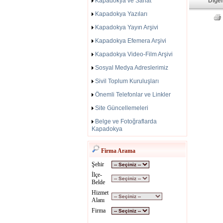
Kapadokya ve Sanat
Diğer
Kapadokya Yazıları
Kapadokya Yayın Arşivi
Kapadokya Efemera Arşivi
Kapadokya Video-Film Arşivi
Sosyal Medya Adreslerimiz
Sivil Toplum Kuruluşları
Önemli Telefonlar ve Linkler
Site Güncellemeleri
Belge ve Fotoğraflarda
Kapadokya
Firma Arama
Şehir
İlçe-
Belde
Hizmet
Alanı
Firma