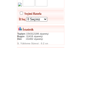
Seçimi Hatırla
İl Seç
İstatistik
Toplam
:
154312186 ziyaretçi
Bugün
:
11416 ziyaretçi
Dün
:
41462 ziyaretçi
S. Yükleme Süresi : 0.2 sn