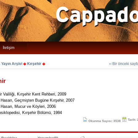
İletişim
Yayın Arşivi
Kırşehir
‹‹ Bir önceki say
�
�
ir
ir Valiliği, Kırşehir Kent Rehberi, 2009
, Hasan, Geçmişten Bugüne Kırşehir, 2007
, Hasan, Mucur ve Köyleri, 2006
nsiklopedisi, Kırşehir Bölümü, 1984
Tarih:
Okunma Sayısı: 3538