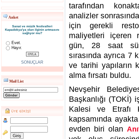
tarafından konak
analizler sonrasınd
Anket
için gerekli rest
Sanat ve müzik festivalleri
Kapadokya'ya olan ilginin artmasını
maliyetleri içeren
sağlıyor mu?
Evet.
gün, 28 saat sür
Hayır.
sırasında ayrıca 7 
SONUÇLAR
ve tarihi yapıların
alma fırsatı buldu.
Mail List
Nevşehir Belediye
Başkanlığı (TOKİ) i
Kalesi ve Etrafı
kapsamında ayakta k
evden biri olan
Anı