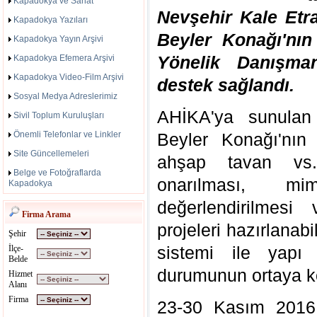
Kapadokya ve Sanat
Nevşehir Kale Etra
Kapadokya Yazıları
Beyler Konağı'nın
Kapadokya Yayın Arşivi
Yönelik Danışman
Kapadokya Efemera Arşivi
Kapadokya Video-Film Arşivi
destek sağlandı.
Sosyal Medya Adreslerimiz
AHİKA'ya sunulan 
Sivil Toplum Kuruluşları
Önemli Telefonlar ve Linkler
Beyler Konağı'nın 
Site Güncellemeleri
ahşap tavan vs.
Belge ve Fotoğraflarda
onarılması, mim
Kapadokya
değerlendirilmesi
Firma Arama
projeleri hazırlanabi
Şehir
sistemi ile yapı
İlçe-
Belde
durumunun ortaya k
Hizmet
Alanı
Firma
23-30 Kasım 2016 