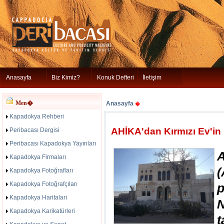
Anasayfa
Biz Kimiz?
Konuk Defteri
İletişim
Men�
Anasayfa
�
Kapadokya Rehberi
AHİKA'dan Kırmızı Ev'in 
Peribacası Dergisi
Peribacası Kapadokya Yayınları
Kapadokya Firmaları
(
Kapadokya Fotoğrafları
Kapadokya Fotoğrafçıları
Kapadokya Haritaları
Kapadokya Karikatürleri