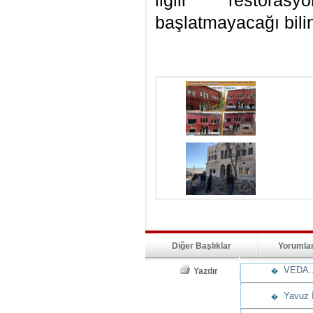
ilgili restoras
başlatmayacağı bili
Diğer Başlıklar
Yorumla
VEDA..
Yazdır
�
Yavuz İş
�