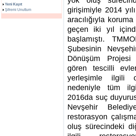
yok oluş sürecind
Yeni Kayıt
girişimiyle 2014 yı
Şifremi Unuttum
aracılığıyla koruma
geçen iki yıl içi
başlamıştı. TMM
Şubesinin Nevşeh
Dönüşüm Projesi 
gören tescilli evle
yerleşimle ilgili 
nedeniyle tüm ilg
2016da suç duyuru
Nevşehir Belediy
restorasyon çalışma
oluş sürecindeki diğ