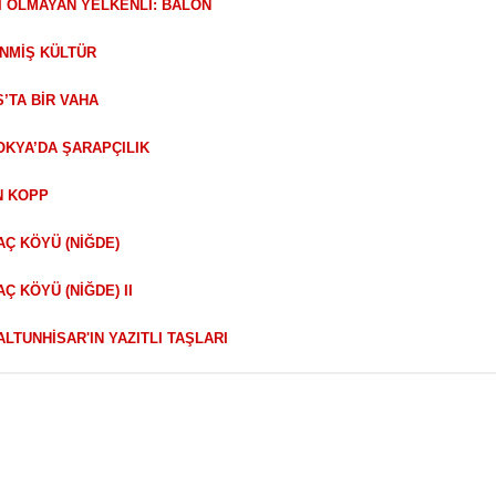
Nİ OLMAYAN YELKENLİ: BALON
ENMİŞ KÜLTÜR
S’TA BİR VAHA
OKYA’DA ŞARAPÇILIK
N KOPP
AÇ KÖYÜ (NİĞDE)
AÇ KÖYÜ (NİĞDE) II
 ALTUNHİSAR'IN YAZITLI TAŞLARI