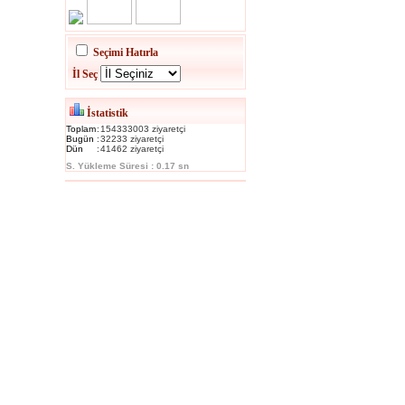
Seçimi Hatırla
İl Seç
İstatistik
Toplam
:
154333003 ziyaretçi
Bugün
:
32233 ziyaretçi
Dün
:
41462 ziyaretçi
S. Yükleme Süresi : 0.17 sn