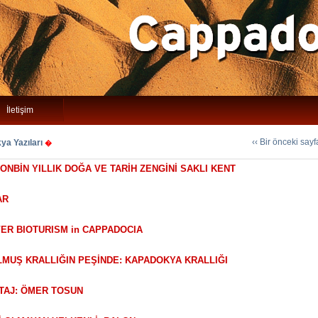
İletişim
‹‹ Bir önceki say
a Yazıları
�
, ONBİN YILLIK DOĞA VE TARİH ZENGİNİ SAKLI KENT
AR
VER BIOTURISM in CAPPADOCIA
ULMUŞ KRALLIĞIN PEŞİNDE: KAPADOKYA KRALLIĞI
RTAJ: ÖMER TOSUN