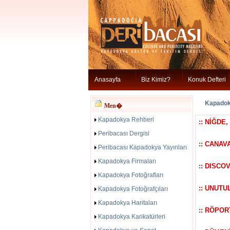
Anasayfa
Biz Kimiz?
Konuk Defteri
Kapadoky
Men�
Kapadokya Rehberi
:: NİĞDE
Peribacası Dergisi
:: CANAV
Peribacası Kapadokya Yayınları
Kapadokya Firmaları
:: DISCO
Kapadokya Fotoğrafları
:: UNUT
Kapadokya Fotoğrafçıları
Kapadokya Haritaları
:: RÖPO
Kapadokya Karikatürleri