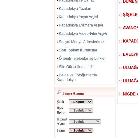
Kapadokya ve Sanat
:: DÜME
Kapadokya Yazıları
:: ŞİŞEL
Kapadokya Yayın Arşivi
Kapadokya Efemera Arşivi
:: AVANO
Kapadokya Video-Film Arşivi
:: KAPAD
Sosyal Medya Adreslerimiz
Sivil Toplum Kuruluşları
:: EVELY
Önemli Telefonlar ve Linkler
Site Güncellemeleri
:: ULUAĞ
Belge ve Fotoğraflarda
Kapadokya
:: ULUAĞ
Firma Arama
:: NİĞDE
Şehir
İlçe-
Belde
Hizmet
Alanı
Firma