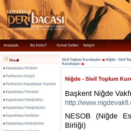
Anasayfa
Biz Kimiz?
Konuk Defteri
İletişim
Sivil Toplum Kuruluşları
Niğde - Sivil T
Men�
�
Kuruluşları
�
Kapadokya Rehberi
Peribacası Dergisi
Niğde - Sivil Toplum Kuru
Peribacası Kapadokya Yayınları
Başkent Niğde Vakf
Kapadokya Firmaları
Kapadokya Fotoğrafları
http://www.nigdevakfi
Kapadokya Fotoğrafçıları
NESOB (Niğde Esn
Kapadokya Haritaları
Birliği)
Kapadokya Karikatürleri