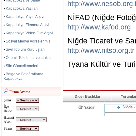
Kapadokya ve Sanat
http://www.nesob.org.t
Kapadokya Yazıları
NİFAD (Niğde Fotoğr
Kapadokya Yayın Arşivi
Kapadokya Efemera Arşivi
http://www.kafod.org
Kapadokya Video-Film Arşivi
Niğde Ticaret ve Sa
Sosyal Medya Adreslerimiz
http://www.nitso.org.tr
Sivil Toplum Kuruluşları
Önemli Telefonlar ve Linkler
Tyana Kültür ve Tur
Site Güncellemeleri
Belge ve Fotoğraflarda
Kapadokya
Firma Arama
Diğer Başlıklar
Yorumla
Şehir
İlçe-
Niğde - 
Yazdır
�
Belde
Hizmet
Alanı
Firma