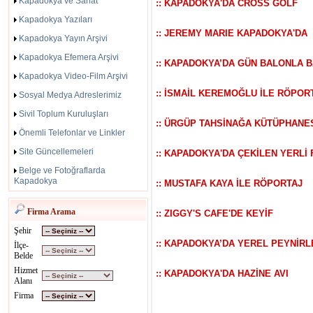
Kapadokya ve Sanat
:: KAPADOKYA'DA CROSS GOLF
Kapadokya Yazıları
:: JEREMY MARIE KAPADOKYA'DA
Kapadokya Yayın Arşivi
Kapadokya Efemera Arşivi
:: KAPADOKYA’DA GÜN BALONLA 
Kapadokya Video-Film Arşivi
:: İSMAİL KEREMOĞLU İLE RÖPOR
Sosyal Medya Adreslerimiz
Sivil Toplum Kuruluşları
:: ÜRGÜP TAHSİNAĞA KÜTÜPHANE
Önemli Telefonlar ve Linkler
Site Güncellemeleri
:: KAPADOKYA'DA ÇEKİLEN YERLİ
Belge ve Fotoğraflarda
Kapadokya
:: MUSTAFA KAYA İLE RÖPORTAJ
Firma Arama
:: ZIGGY'S CAFE'DE KEYİF
Şehir
:: KAPADOKYA’DA YEREL PEYNİRL
İlçe-
Belde
Hizmet
:: KAPADOKYA'DA HAZİNE AVI
Alanı
Firma