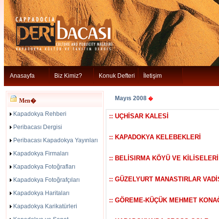
Anasayfa
Biz Kimiz?
Konuk Defteri
İletişim
Mayıs 2008
�
Men�
Kapadokya Rehberi
:: UÇHİSAR KALESİ
Peribacası Dergisi
:: KAPADOKYA KELEBEKLERİ
Peribacası Kapadokya Yayınları
Kapadokya Firmaları
:: BELİSIRMA KÖYÜ VE KİLİSELERİ
Kapadokya Fotoğrafları
:: GÜZELYURT MANASTIRLAR VADİ
Kapadokya Fotoğrafçıları
Kapadokya Haritaları
:: GÖREME-KÜÇÜK MEHMET KONA
Kapadokya Karikatürleri