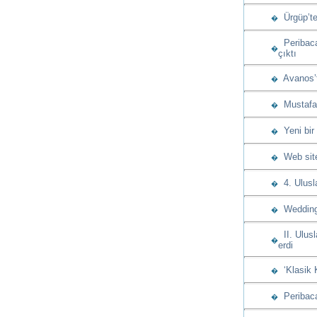
Ürgüp’te
�
Peribacas
�
çıktı
Avanos’t
�
Mustafap
�
Yeni bir
�
Web sitem
�
4. Ulusla
�
Wedding 
�
II. Ulusl
�
erdi
‘Klasik 
�
Peribacas
�