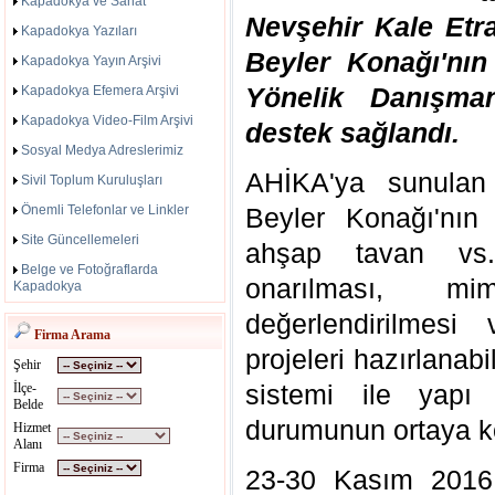
Kapadokya ve Sanat
Nevşehir Kale Etra
Kapadokya Yazıları
Beyler Konağı'nın
Kapadokya Yayın Arşivi
Yönelik Danışman
Kapadokya Efemera Arşivi
Kapadokya Video-Film Arşivi
destek sağlandı.
Sosyal Medya Adreslerimiz
AHİKA'ya sunulan 
Sivil Toplum Kuruluşları
Önemli Telefonlar ve Linkler
Beyler Konağı'nın 
Site Güncellemeleri
ahşap tavan vs.
Belge ve Fotoğraflarda
onarılması, mim
Kapadokya
değerlendirilmesi
Firma Arama
projeleri hazırlanabi
Şehir
sistemi ile yapı
İlçe-
Belde
durumunun ortaya k
Hizmet
Alanı
Firma
23-30 Kasım 2016 