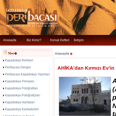
Anasayfa
Biz Kimiz?
Konuk Defteri
İletişim
Men�
Anasayfa
�
Kapadokya Rehberi
AHİKA'dan Kırmızı Ev'in 
Peribacası Dergisi
Peribacası Kapadokya Yayınları
Kapadokya Firmaları
(
Kapadokya Fotoğrafları
Kapadokya Fotoğrafçıları
Kapadokya Haritaları
Kapadokya Karikatürleri