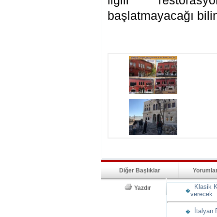
ilgili restoras
başlatmayacağı bili
Diğer Başlıklar
Yorumla
Klasik K
Yazdır
�
verecek
İtalyan 
�