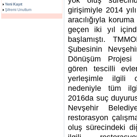
yok oluş sürecind
Yeni Kayıt
girişimiyle 2014 yı
Şifremi Unuttum
aracılığıyla koruma
geçen iki yıl içi
başlamıştı. TMM
Şubesinin Nevşeh
Dönüşüm Projesi 
gören tescilli evle
yerleşimle ilgili 
nedeniyle tüm ilg
2016da suç duyuru
Nevşehir Belediy
restorasyon çalışma
oluş sürecindeki diğ