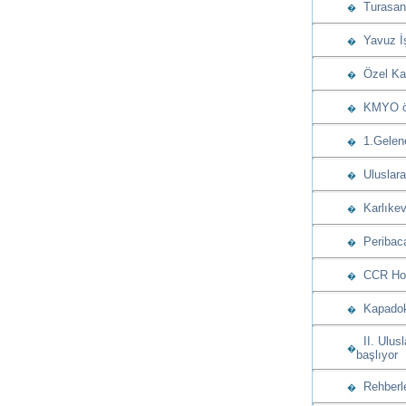
Turasan u
�
Yavuz İşç
�
Özel Kap
�
KMYO öğre
�
1.Gelenek
�
Uluslarar
�
Karlıkev
�
Peribaca
�
CCR Hote
�
Kapadoky
�
II. Ulusl
�
başlıyor
Rehberle
�