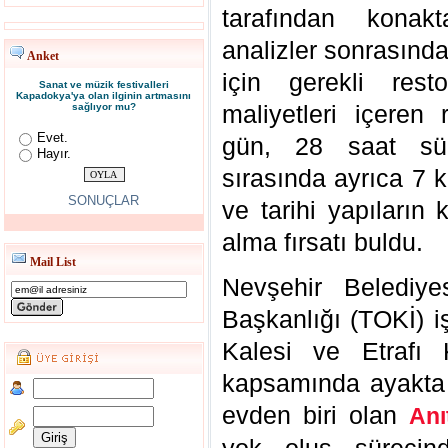
tarafından konak
analizler sonrasınd
Anket
için gerekli rest
Sanat ve müzik festivalleri
Kapadokya'ya olan ilginin artmasını
maliyetleri içeren
sağlıyor mu?
Evet.
gün, 28 saat sür
Hayır.
sırasında ayrıca 7 
SONUÇLAR
ve tarihi yapıların
alma fırsatı buldu.
Mail List
Nevşehir Belediye
Başkanlığı (TOKİ) i
Kalesi ve Etrafı
kapsamında ayakta k
evden biri olan
Anı