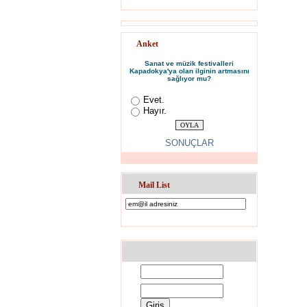
Haber
"Öneml
"Öneml
Anket
"Öneml
Haber
Sanat ve müzik festivalleri
Kapadokya'ya olan ilginin artmasını
"Rekla
sağlıyor mu?
Evet.
Şuba
Hayır.
Haber
"Öneml
SONUÇLAR
"Öneml
"Öneml
Haber
Mail List
Haber
Haber
Haber
Haber
Haber
Haberl
Haber
Haber
Haber
Haber