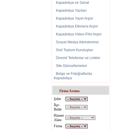
Kapadokya ve Sanat
Kapad
Kapadokya Yazıları
İngili
Haber
Kapadokya Yayın Arşivi
Haber
Kapadokya Efemera Arşivi
Haber
Kapadokya Video-Film Arşivi
Haber
Haberl
Sosyal Medya Adreslerimiz
Haber
Sivil Toplum Kuruluşları
Haberl
Önemli Telefonlar ve Linkler
Haber
"Diğer
Site Güncellemeleri
"Kapa
Belge ve Fotoğraflarda
"Perib
Kapadokya
Perib
"Kapad
Firma Arama
Kapado
Şehir
Kapado
"Kapad
İlçe-
Belde
Kapado
Hizmet
"Sivil
Alanı
Sivil 
Firma
Haberl