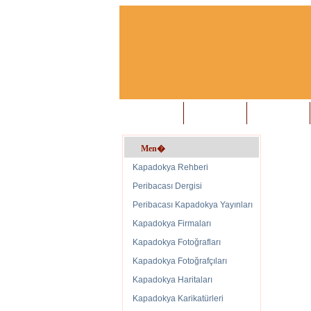
Anasayfa
Biz Kimiz?
Konuk Defteri
Men�
Site Gün
Kapadokya Rehberi
Peribacası Dergisi
Peribacası Kapadokya Yayınları
www
Kapadokya Firmaları
tari
Kapadokya Fotoğrafları
Oca
Kapadokya Fotoğrafçıları
Kapad
Kapadokya Haritaları
İngili
Kapad
Kapadokya Karikatürleri
İngili