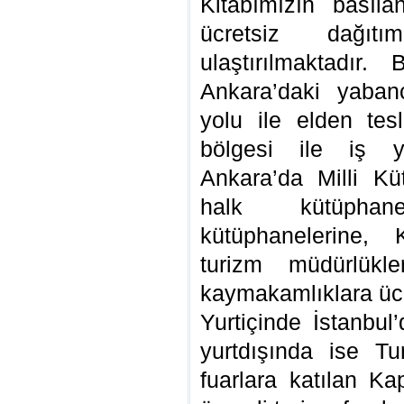
Kitabımızın basıla
ücretsiz dağıtı
ulaştırılmaktadır.
Ankara’daki yabanc
yolu ile elden tes
bölgesi ile iş y
Ankara’da Milli K
halk kütüphan
kütüphanelerine, 
turizm müdürlükle
kaymakamlıklara ücre
Yurtiçinde İstanbul
yurtdışında ise T
fuarlara katılan Ka