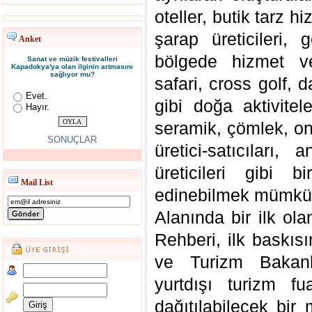
oteller, butik tarz h
şarap üreticileri, 
Anket
bölgede hizmet ve
Sanat ve müzik festivalleri
Kapadokya'ya olan ilginin artmasını
sağlıyor mu?
safari, cross golf, d
Evet.
gibi doğa aktivitel
Hayır.
seramik, çömlek, on
SONUÇLAR
üretici-satıcıları,
üreticileri gibi 
Mail List
edinebilmek mümkü
Alanında bir ilk o
Rehberi, ilk baskısı
ve Turizm Bakanlı
yurtdışı turizm fu
dağıtılabilecek bir 