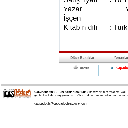
Yazar : Yavuz 
İşçen
Kitabın dili : Türk
Diğer Başlıklar
Yorumla
Kapadok
Yazdır
�
Copyright 2009 - Tüm hakları saklıdır.
Sitemizdeki tüm fotoğraf, yaz
gösterilerek dahi kopyalanamaz. Aksine davrananlar hakkında avukatımız 
cappadocia@cappadociaexplorer.com