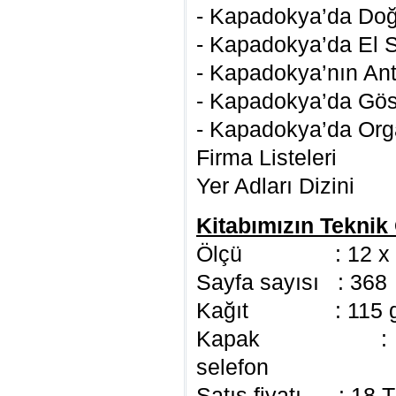
- Kapadokya’da Doğa
- Kapadokya’da El S
- Kapadokya’nın Anti
- Kapadokya’da Göst
- Kapadokya’da Org
Firma Listeleri
Yer Adları Dizini
Kitabımızın Teknik Ö
Ölçü : 12 x 2
Sayfa sayısı : 368
Kağıt : 115 gr 
Kapak : 350 gr
selefon
Satış fiyatı : 18 