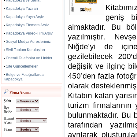
Kapadokya ve Sanat
Kitabımı
Kapadokya Yazıları
geniş b
Kapadokya Yayın Arşivi
almaktadır. Bu bö
Kapadokya Efemera Arşivi
Kapadokya Video-Film Arşivi
yazılmıştır. Nevş
Sosyal Medya Adreslerimiz
Niğde’yi de için
Sivil Toplum Kuruluşları
gezilebilecek 200
Önemli Telefonlar ve Linkler
değişik ve ilginç bi
Site Güncellemeleri
450’den fazla fotoğr
Belge ve Fotoğraflarda
Kapadokya
olarak desteklenmişt
Firma Arama
Kitabın kalan yarıs
Şehir
turizm firmalarının
İlçe-
Belde
bulunmaktadır. Bu 
Hizmet
tarafından yazılm
Alanı
Firma
ayrılarak oluşturul