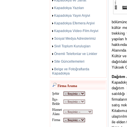
Kapadokya ve Sanat
Kapadokya Yazıları
Kapadokya Yayın Arşivi
bölümünde,
Kapadokya Efemera Arşivi
kültür me
Kapadokya Video-Film Arşivi
trekking 
Sosyal Medya Adreslerimiz
yapılan h
hakkında
Sivil Toplum Kuruluşları
Alanında
Önemli Telefonlar ve Linkler
Kültür ve
Site Güncellemeleri
dağıtıla
Yüksek O
Belge ve Fotoğraflarda
Kapadokya
Dağıtım
Kapadokya
Firma Arama
dağıtım 
Şehir
satıldığ
firmaları
İlçe-
Belde
satış nok
Hizmet
Kitabımı
Alanı
ulaştırıl
Firma
ile elden