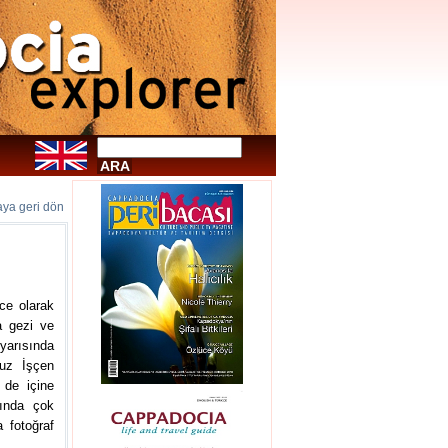
faya geri dön
ce olarak
a gezi ve
 yarısında
vuz İşçen
 de içine
kında çok
a fotoğraf