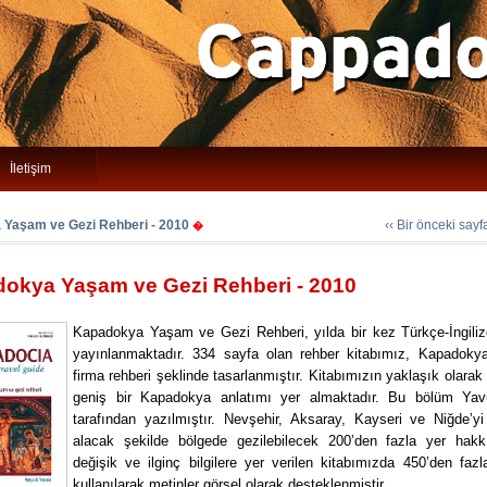
İletişim
Yaşam ve Gezi Rehberi - 2010
‹‹ Bir önceki say
�
okya Yaşam ve Gezi Rehberi - 2010
Kapadokya Yaşam ve Gezi Rehberi, yılda bir kez Türkçe-İngiliz
yayınlanmaktadır. 334 sayfa olan rehber kitabımız, Kapadoky
firma rehberi şeklinde tasarlanmıştır. Kitabımızın yaklaşık olarak
geniş bir Kapadokya anlatımı yer almaktadır. Bu bölüm Ya
tarafından yazılmıştır. Nevşehir, Aksaray, Kayseri ve Niğde’yi
alacak şekilde bölgede gezilebilecek 200’den fazla yer hak
değişik ve ilginç bilgilere yer verilen kitabımızda 450’den fazl
kullanılarak metinler görsel olarak desteklenmiştir.