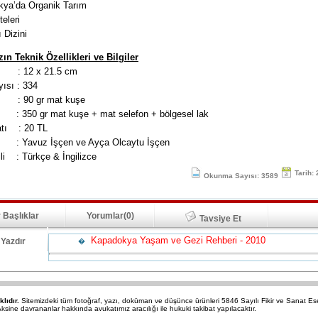
kya’da Organik Tarım
teleri
ı Dizini
ın Teknik Özellikleri ve Bilgiler
 12 x 21.5 cm
ısı : 334
: 90 gr mat kuşe
350 gr mat kuşe + mat selefon + bölgesel lak
yatı : 20 TL
 Yavuz İşçen ve Ayça Olcaytu İşçen
ili : Türkçe & İngilizce
Tarih:
Okunma Sayısı: 3589
 Başlıklar
Yorumlar(0)
Tavsiye Et
Kapadokya Yaşam ve Gezi Rehberi - 2010
Yazdır
�
klıdır.
Sitemizdeki tüm fotoğraf, yazı, doküman ve düşünce ürünleri 5846 Sayılı Fikir ve Sanat 
sine davrananlar hakkında avukatımız aracılığı ile hukuki takibat yapılacaktır.