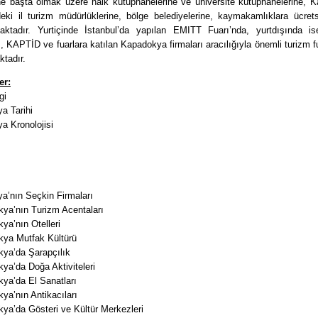
e başta olmak üzere halk kütüphanelerine ve üniversite kütüphanelerine, 
deki il turizm müdürlüklerine, bölge belediyelerine, kaymakamlıklara ücrets
lmaktadır. Yurtiçinde İstanbul’da yapılan EMITT Fuarı’nda, yurtdışında i
, KAPTİD ve fuarlara katılan Kapadokya firmaları aracılığıyla önemli turizm f
ktadır.
er:
gi
a Tarihi
a Kronolojisi
a’nın Seçkin Firmaları
kya’nın Turizm Acentaları
ya’nın Otelleri
kya Mutfak Kültürü
kya’da Şarapçılık
ya’da Doğa Aktiviteleri
ya’da El Sanatları
ya’nın Antikacıları
ya’da Gösteri ve Kültür Merkezleri