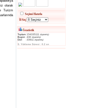
Kapadokya
iz olarak
se Turizm
Seçimi Hatırla
uarlarında
İl Seç
İstatistik
Toplam
:
154335111 ziyaretçi
Bugün
:
430 ziyaretçi
Dün
:
33911 ziyaretçi
S. Yükleme Süresi : 0.2 sn