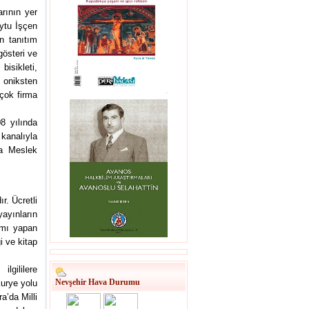
rının yer
ytu İşçen
an tanıtım
 gösteri ve
bisikleti,
, oniksten
rçok firma
8 yılında
 kanalıyla
ya Meslek
r. Ücretli
ayınların
ımı yapan
i ve kitap
lgililere
Nevşehir Hava Durumu
kurye yolu
a’da Milli