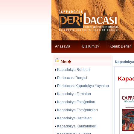
Anasayfa
Biz Kimiz?
Konuk Defteri
Men�
Kapadokya 
Kapadokya Rehberi
Kapad
Peribacası Dergisi
Peribacası Kapadokya Yayınları
Kapadokya Firmaları
Kapadokya Fotoğrafları
Kapadokya Fotoğrafçıları
Kapadokya Haritaları
Kapadokya Karikatürleri