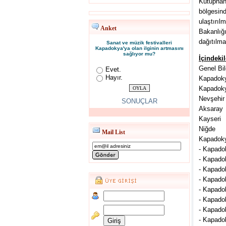
Kütüphan
bölgesin
ulaştırı
Anket
Bakanlığı
dağıtılma
Sanat ve müzik festivalleri
Kapadokya'ya olan ilginin artmasını
sağlıyor mu?
İçindekil
Genel Bil
Evet.
Hayır.
Kapadoky
Kapadoky
Nevşehir
SONUÇLAR
Aksaray
Kayseri
Niğde
Mail List
Kapadoky
- Kapado
- Kapadok
- Kapado
- Kapado
- Kapadok
- Kapadok
- Kapadok
- Kapadok