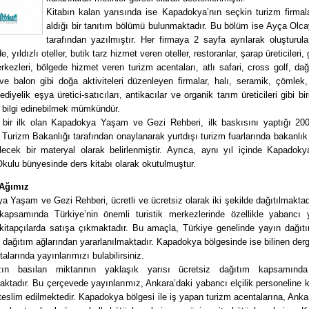
Kitabın kalan yarısında ise Kapadokya’nın seçkin turizm firmala
aldığı bir tanıtım bölümü bulunmaktadır. Bu bölüm ise Ayça Olca
tarafından yazılmıştır. Her firmaya 2 sayfa ayrılarak oluşturul
 yıldızlı oteller, butik tarz hizmet veren oteller, restoranlar, şarap üreticileri,
rkezleri, bölgede hizmet veren turizm acentaları, atlı safari, cross golf, dağ 
ve balon gibi doğa aktiviteleri düzenleyen firmalar, halı, seramik, çömlek
ediyelik eşya üretici-satıcıları, antikacılar ve organik tarım üreticileri gibi bi
 bilgi edinebilmek mümkündür.
 bir ilk olan Kapadokya Yaşam ve Gezi Rehberi, ilk baskısını yaptığı 200
 Turizm Bakanlığı tarafından onaylanarak yurtdışı turizm fuarlarında bakanlık
bilecek bir materyal olarak belirlenmiştir. Ayrıca, aynı yıl içinde Kapadok
kulu bünyesinde ders kitabı olarak okutulmuştur.
 Ağımız
 Yaşam ve Gezi Rehberi, ücretli ve ücretsiz olarak iki şekilde dağıtılmaktadı
kapsamında Türkiye’nin önemli turistik merkezlerinde özellikle yabancı y
ı kitapçılarda satışa çıkmaktadır. Bu amaçla, Türkiye genelinde yayın dağıt
n dağıtım ağlarından yararlanılmaktadır. Kapadokya bölgesinde ise bilinen derg
talarında yayınlarımızı bulabilirsiniz.
zın basılan miktarının yaklaşık yarısı ücretsiz dağıtım kapsamında i
maktadır. Bu çerçevede yayınlarımız, Ankara’daki yabancı elçilik personeline 
 teslim edilmektedir. Kapadokya bölgesi ile iş yapan turizm acentalarına, Ankar