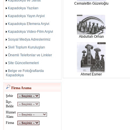
Kapadokya ve Sanat
Cemalettin Güzeloğlu
Kapadokya Yazıları
Kapadokya Yayın Arşivi
Kapadokya Efemera Arşivi
Kapadokya Video-Film Arşivi
Abdullah Orhan
Sosyal Medya Adreslerimiz
Sivil Toplum Kuruluşları
Önemli Telefonlar ve Linkler
Site Güncellemeleri
Belge ve Fotoğraflarda
Ahmet Esmer
Kapadokya
Firma Arama
Şehir
İlçe-
Belde
Hizmet
Alanı
Firma