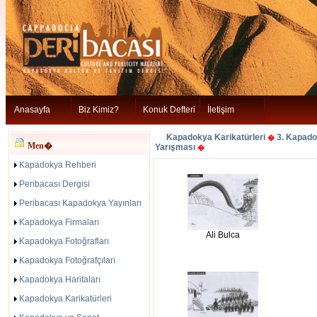
Anasayfa
Biz Kimiz?
Konuk Defteri
İletişim
Kapadokya Karikatürleri
3. Kapado
�
Men�
Yarışması
�
Kapadokya Rehberi
Peribacası Dergisi
Peribacası Kapadokya Yayınları
Kapadokya Firmaları
Ali Bulca
Kapadokya Fotoğrafları
Kapadokya Fotoğrafçıları
Kapadokya Haritaları
Kapadokya Karikatürleri