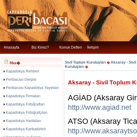
Anasayfa
Biz Kimiz?
Konuk Defteri
İletişim
Sivil Toplum Kuruluşları
Aksaray - Sivi
Men�
�
Kuruluşları
�
Kapadokya Rehberi
Peribacası Dergisi
Aksaray - Sivil Toplum K
Peribacası Kapadokya Yayınları
AGİAD (Aksaray Giri
Kapadokya Firmaları
Kapadokya Fotoğrafları
http://www.agiad.net
Kapadokya Fotoğrafçıları
ATSO (Aksaray Tica
Kapadokya Haritaları
Kapadokya Karikatürleri
http://www.aksaraytso.