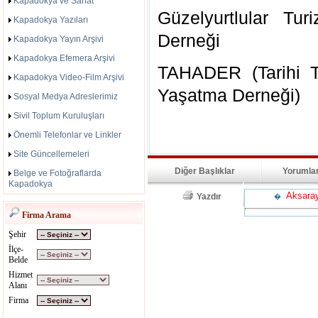
Kapadokya ve Sanat
Güzelyurtlular Tu
Kapadokya Yazıları
Derneği
Kapadokya Yayın Arşivi
Kapadokya Efemera Arşivi
TAHADER (Tarihi T
Kapadokya Video-Film Arşivi
Yaşatma Derneği)
Sosyal Medya Adreslerimiz
Sivil Toplum Kuruluşları
Önemli Telefonlar ve Linkler
Site Güncellemeleri
Diğer Başlıklar
Yorumla
Belge ve Fotoğraflarda
Kapadokya
Aksaray 
Yazdır
�
Firma Arama
Şehir
İlçe-
Belde
Hizmet
Alanı
Firma