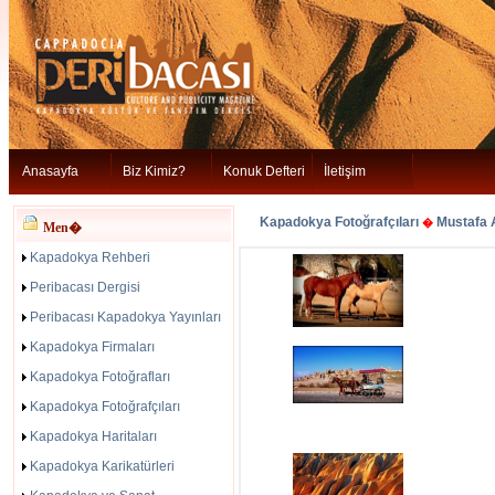
Anasayfa
Biz Kimiz?
Konuk Defteri
İletişim
Kapadokya Fotoğrafçıları
Mustafa 
�
Men�
Kapadokya Rehberi
Peribacası Dergisi
Peribacası Kapadokya Yayınları
Kapadokya Firmaları
Kapadokya Fotoğrafları
Kapadokya Fotoğrafçıları
Kapadokya Haritaları
Kapadokya Karikatürleri