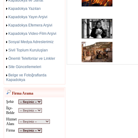
Kapadokya ve Sanat
Kapadokya Yazıları
Kapadokya Yayın Arşivi
Kapadokya Efemera Arşivi
Kapadokya Video-Film Arşivi
Sosyal Medya Adreslerimiz
Sivil Toplum Kuruluşları
Önemli Telefonlar ve Linkler
Site Güncellemeleri
Belge ve Fotoğraflarda
Kapadokya
Firma Arama
Şehir
İlçe-
Belde
Hizmet
Alanı
Firma