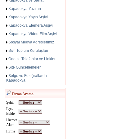
Kapadokya ve Sanat
Kapadokya Yazıları
Kapadokya Yayın Arşivi
Kapadokya Efemera Arşivi
Kapadokya Video-Film Arşivi
Sosyal Medya Adreslerimiz
Sivil Toplum Kuruluşları
Önemli Telefonlar ve Linkler
Site Güncellemeleri
Belge ve Fotoğraflarda
Kapadokya
Firma Arama
Şehir
İlçe-
Belde
Hizmet
Alanı
Firma