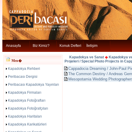
Anasayfa
Biz Kimiz?
Konuk Defteri
İletişim
Kapadokya ve Sanat
Kapadokya ve
�
Men�
Projeleri / Special Photo Projects in Ca
Cappadocia Dreaming / John-Paul Pi
Kapadokya Rehberi
The Common Destiny / Andreas Gem
Peribacası Dergisi
Mesopotamia Wedding Photographer
Peribacası Kapadokya Yayınları
Kapadokya Firmaları
Kapadokya Fotoğrafları
Kapadokya Fotoğrafçıları
Kapadokya Haritaları
Kapadokya Karikatürleri