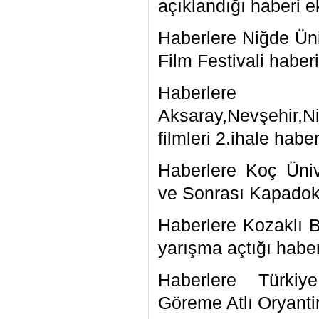
açıklandığı haberi e
Haberlere Niğde Üni
Film Festivali haberi
Haberl
Aksaray,Nevşehir,N
filmleri 2.ihale haber
Haberlere Koç Üni
ve Sonrası Kapadoky
Haberlere Kozaklı B
yarışma açtığı haber
Haberlere Türkiy
Göreme Atlı Oryantir