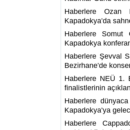
Haberlere Ozan 
Kapadokya'da sahne 
Haberlere Somut 
Kapadokya konferans
Haberlere Şevval S
Bezirhane'de konser
Haberlere NEÜ 1. E
finalistlerinin açıkl
Haberlere dünyaca 
Kapadokya'ya gelece
Haberlere Cappado