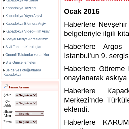
Kapadokya ve Sanat
Kapadokya Yazıları
Ocak 2015
Kapadokya Yayın Arşivi
Haberlere Nevşehir 
Kapadokya Efemera Arşivi
Kapadokya Video-Film Arşivi
belgeleriyle ilgili ki
Sosyal Medya Adreslerimiz
Haberlere Argos 
Sivil Toplum Kuruluşları
İstanbul'un 9. sergis
Önemli Telefonlar ve Linkler
Site Güncellemeleri
Haberlere Göreme 
Belge ve Fotoğraflarda
Kapadokya
onaylanarak askıya ç
Firma Arama
Haberlere Kapa
Şehir
Merkezi'nde Türkül
İlçe-
Belde
eklendi.
Hizmet
Alanı
Haberlere KARUMD
Firma