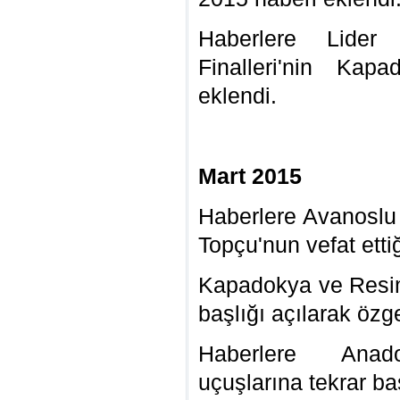
Haberlere Lider
Finalleri'nin Kap
eklendi.
Mart 2015
Haberlere Avanoslu
Topçu'nun vefat etti
Kapadokya ve Resim
başlığı açılarak özg
Haberlere Anadol
uçuşlarına tekrar ba