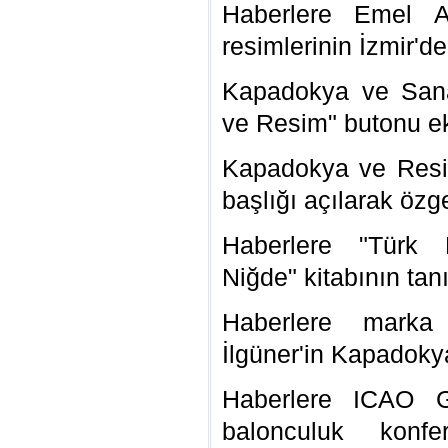
Haberlere Emel A
resimlerinin İzmir'd
Kapadokya ve Sana
ve Resim" butonu ek
Kapadokya ve Resi
başlığı açılarak özg
Haberlere "Türk K
Niğde" kitabının tan
Haberlere marka
İlgüner'in Kapadokya
Haberlere ICAO G
balonculuk konfe