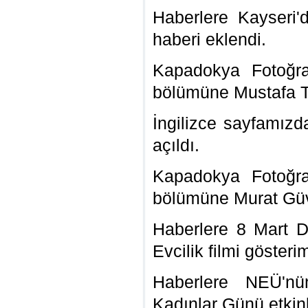
Haberlere Kayseri'
haberi eklendi.
Kapadokya Fotoğraf
bölümüne Mustafa Taş
İngilizce sayfamızd
açıldı.
Kapadokya Fotoğraf
bölümüne Murat Güve
Haberlere 8 Mart 
Evcilik filmi gösteri
Haberlere NEÜ'
Kadınlar Günü etkinl