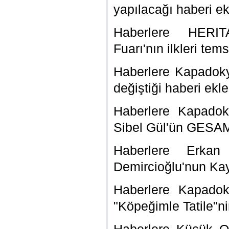
yapılacağı haberi ek
Haberlere HERIT
Fuarı'nın ilkleri tem
Haberlere Kapadokya
değiştiği haberi ekle
Haberlere Kapadok
Sibel Gül'ün GESAM 
Haberlere Erkan
Demircioğlu'nun Kay
Haberlere Kapadoky
"Köpeğimle Tatile"ni