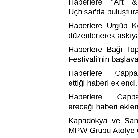
Haberlere "Art &
Uçhisar'da buluştura
Haberlere Ürgüp K
düzenlenerek askıya 
Haberlere Bağı To
Festivali'nin başlay
Haberlere
Cappa
ettiği
haberi eklendi.
Haberlere
Capp
ereceği
haberi eklen
Kapadokya ve Sanat
MPW Grubu Atölye Ç