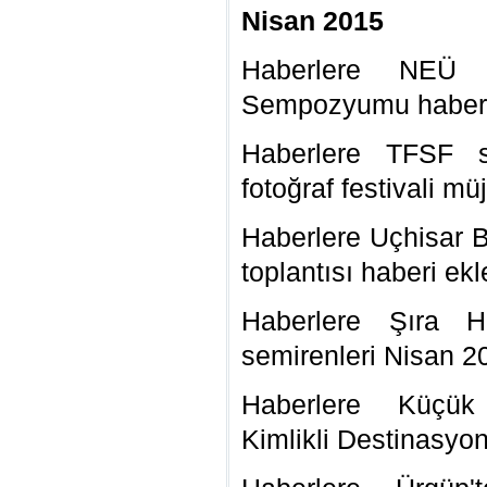
Nisan 2015
Haberlere NEÜ 
Sempozyumu haberi
Haberlere TFSF s
fotoğraf festivali mü
Haberlere Uçhisar B
toplantısı haberi ekl
Haberlere Şıra Ho
semirenleri Nisan 2
Haberlere Küçük 
Kimlikli Destinasyon