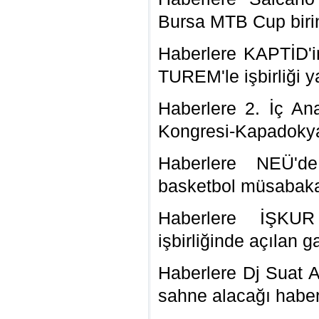
Bursa MTB Cup birinc
Haberlere KAPTİD'
TUREM'le işbirliği 
Haberlere 2. İç An
Kongresi-Kapadoky
Haberlere NEÜ'de 
basketbol müsabaka
Haberlere İŞKUR
işbirliğinde açılan 
Haberlere Dj Suat A
sahne alacağı
haber