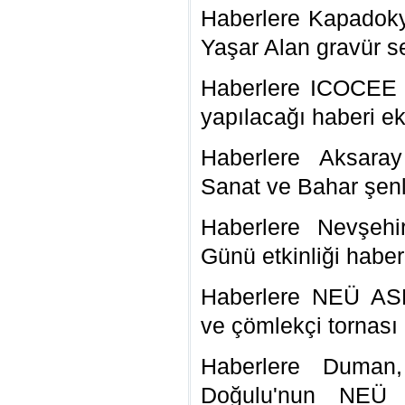
Haberlere Kapadoky
Yaşar Alan gravür se
Haberlere ICOCEE 
yapılacağı haberi ek
Haberlere Aksaray 
Sanat ve Bahar şenli
Haberlere Nevşeh
Günü etkinliği haber
Haberlere NEÜ ASE
ve çömlekçi tornası 
Haberlere Duman
Doğulu'nun NEÜ Ş