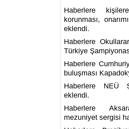
Haberlere kişiler
korunması, onarımı
eklendi.
Haberlere Okullarar
Türkiye Şampiyonası
Haberlere Cumhuriye
buluşması Kapadoky
Haberlere NEÜ Şen
eklendi.
Haberlere Aksa
mezuniyet sergisi ha