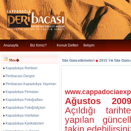
Anasayfa
Biz Kimiz?
Konuk Defteri
İletişim
Men�
Site Güncellemeleri
2015 Yılı Site Günc
�
Kapadokya Rehberi
Peribacası Dergisi
Peribacası Kapadokya Yayınları
www.cappadociaexp
Kapadokya Firmaları
Ağustos 200
Kapadokya Fotoğrafları
Açıldığı tarih
Kapadokya Fotoğrafçıları
Kapadokya Haritaları
yapılan günce
Kapadokya Karikatürleri
takip edebilirsin