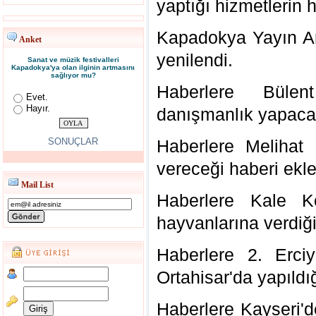
yaptığı hizmetlerin 
Kapadokya Yayın Arş
Anket
yenilendi.
Sanat ve müzik festivalleri
Kapadokya'ya olan ilginin artmasını
sağlıyor mu?
Haberlere Bülen
Evet.
Hayır.
danışmanlık yapacağ
SONUÇLAR
Haberlere Melihat 
vereceği haberi ekle
Mail List
Haberlere Kale K
hayvanlarına verdiği
Haberlere 2. Erci
Ortahisar'da yapıldı
Haberlere Kayseri'd