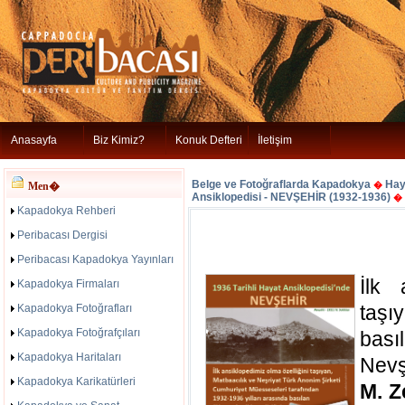
Anasayfa
Biz Kimiz?
Konuk Defteri
İletişim
Belge ve Fotoğraflarda Kapadokya
Hay
Men�
�
Ansiklopedisi - NEVŞEHİR (1932-1936)
�
Kapadokya Rehberi
Peribacası Dergisi
Peribacası Kapadokya Yayınları
İlk 
Kapadokya Firmaları
taşı
Kapadokya Fotoğrafları
Kapadokya Fotoğrafçıları
bas
Kapadokya Haritaları
Nevş
Kapadokya Karikatürleri
M. Z