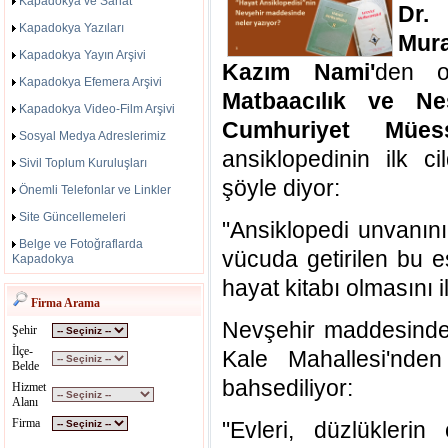
Kapadokya ve Sanat
Dr. 
Kapadokya Yazıları
Mur
Kapadokya Yayın Arşivi
Kazım Nami'
den ol
Kapadokya Efemera Arşivi
Matbaacılık ve Ne
Kapadokya Video-Film Arşivi
Cumhuriyet Müess
Sosyal Medya Adreslerimiz
ansiklopedinin ilk 
Sivil Toplum Kuruluşları
şöyle diyor:
Önemli Telefonlar ve Linkler
Site Güncellemeleri
"Ansiklopedi unvanın
Belge ve Fotoğraflarda
vücuda getirilen bu e
Kapadokya
hayat kitabı olmasını i
Firma Arama
Nevşehir maddesinde,
Şehir
İlçe-
Kale Mahallesi'nde
Belde
bahsediliyor:
Hizmet
Alanı
Firma
"Evleri, düzlüklerin