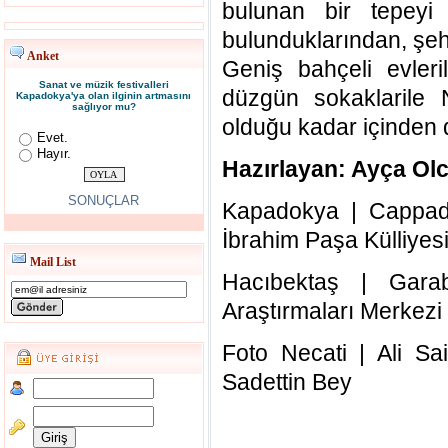
bulunan bir tepeyi
bulunduklarından, şehi
Anket
Geniş bahçeli evleril
Sanat ve müzik festivalleri
düzgün sokaklarile 
Kapadokya'ya olan ilginin artmasını
sağlıyor mu?
olduğu kadar içinden d
Evet.
Hayır.
Hazırlayan: Ayça Ol
SONUÇLAR
Kapadokya | Cappad
İbrahim Paşa Külliyesi
Mail List
Hacıbektaş |
Gara
Araştırmaları Merkezi
Foto Necati | Ali Sa
Sadettin Bey