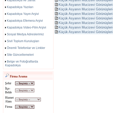
Küçük Asyanın Mucizevi Görünüşler
Kapadokya ve Sanat
Küçük Asyanın Mucizevi Görünüşler
Kapadokya Yazıları
Küçük Asyanın Mucizevi Görünüşle
Küçük Asyanın Mucizevi Görünüşle
Kapadokya Yayın Arşivi
Küçük Asyanın Mucizevi Görünüşle
Kapadokya Efemera Arşivi
Küçük Asyanın Mucizevi Görünüşle
Küçük Asyanın Mucizevi Görünüşle
Kapadokya Video-Film Arşivi
Küçük Asyanın Mucizevi Görünüşler
Sosyal Medya Adreslerimiz
Sivil Toplum Kuruluşları
Önemli Telefonlar ve Linkler
Site Güncellemeleri
Belge ve Fotoğraflarda
Kapadokya
Firma Arama
Şehir
İlçe-
Belde
Hizmet
Alanı
Firma