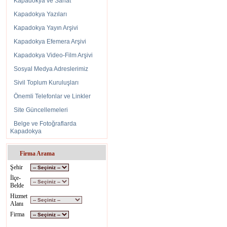
Kapadokya ve Sanat
Kapadokya Yazıları
Kapadokya Yayın Arşivi
Kapadokya Efemera Arşivi
Kapadokya Video-Film Arşivi
Sosyal Medya Adreslerimiz
Sivil Toplum Kuruluşları
Önemli Telefonlar ve Linkler
Site Güncellemeleri
Belge ve Fotoğraflarda
Kapadokya
Firma Arama
Şehir
İlçe-
Belde
Hizmet
Alanı
Firma