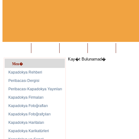
Anasayfa
Biz Kimiz?
Konuk Defteri
İletişim
Kay�t Bulunamad�
Men�
Kapadokya Rehberi
Peribacası Dergisi
Peribacası Kapadokya Yayınları
Kapadokya Firmaları
Kapadokya Fotoğrafları
Kapadokya Fotoğrafçıları
Kapadokya Haritaları
Kapadokya Karikatürleri