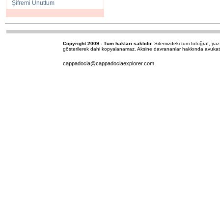
Şifremi Unuttum
Copyright 2009 - Tüm hakları saklıdır.
Sitemizdeki tüm fotoğraf, y
gösterilerek dahi kopyalanamaz. Aksine davrananlar hakkında avukatımı
cappadocia@cappadociaexplorer.com