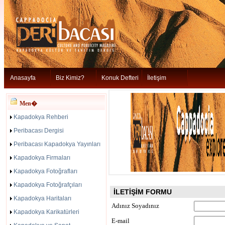
Anasayfa
Biz Kimiz?
Konuk Defteri
İletişim
Men�
Kapadokya Rehberi
Peribacası Dergisi
Peribacası Kapadokya Yayınları
Kapadokya Firmaları
Kapadokya Fotoğrafları
Kapadokya Fotoğrafçıları
İLETİŞİM FORMU
Kapadokya Haritaları
Adınız Soyadınız
Kapadokya Karikatürleri
E-mail