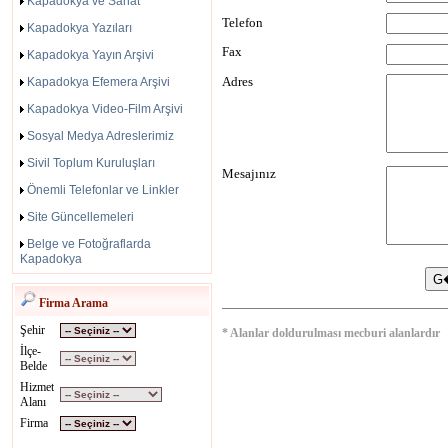
Kapadokya ve Sanat
Telefon
Kapadokya Yazıları
Fax
Kapadokya Yayın Arşivi
Adres
Kapadokya Efemera Arşivi
Kapadokya Video-Film Arşivi
Sosyal Medya Adreslerimiz
Sivil Toplum Kuruluşları
Mesajınız
Önemli Telefonlar ve Linkler
Site Güncellemeleri
Belge ve Fotoğraflarda
Kapadokya
Firma Arama
Şehir
* Alanlar doldurulması mecburi alanlardır
İlçe-
Belde
Hizmet
Alanı
Firma