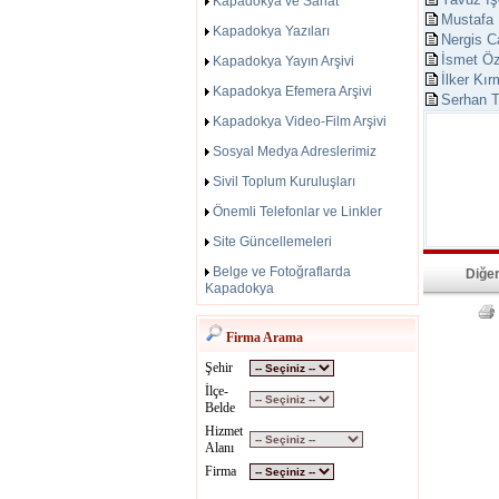
Kapadokya ve Sanat
Mustafa
Kapadokya Yazıları
Nergis C
İsmet Öz
Kapadokya Yayın Arşivi
İlker Kır
Kapadokya Efemera Arşivi
Serhan T
Kapadokya Video-Film Arşivi
Sosyal Medya Adreslerimiz
Sivil Toplum Kuruluşları
Önemli Telefonlar ve Linkler
Site Güncellemeleri
Belge ve Fotoğraflarda
Diğer
Kapadokya
Firma Arama
Şehir
İlçe-
Belde
Hizmet
Alanı
Firma