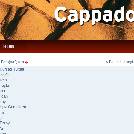
İletişim
Fotoğrafçıları
‹‹ Bir önceki say
�
Kürşad Turgut
rzioğlu
üven
Taşkın
zer
rıcan
okay
Oğuz Gümrükcü
rns
çin
 Ersoy
Arı
şçen