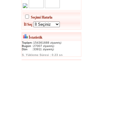
Seçimi Hatırla
İl Seç
İstatistik
Toplam
:
154361688 ziyaretçi
Bugün
:
27007 ziyaretçi
Dün
:
33911 ziyaretçi
S. Yükleme Süresi : 0.23 sn