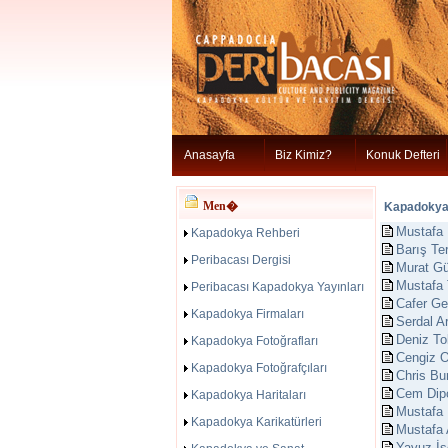
Anasayfa
Biz Kimiz?
Konuk Defteri
Men�
Kapadokya 
Mustafa 
Kapadokya Rehberi
Barış Te
Peribacası Dergisi
Murat G
Mustafa 
Peribacası Kapadokya Yayınları
Cafer Ge
Kapadokya Firmaları
Serdal A
Deniz T
Kapadokya Fotoğrafları
Cengiz 
Kapadokya Fotoğrafçıları
Chris Bu
Cem Dip
Kapadokya Haritaları
Mustafa
Kapadokya Karikatürleri
Mustafa 
Yavuz İ