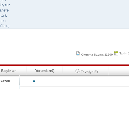
 Uysun
anefe
türk
mızı
üfekçi
Tarih:
Okunma Sayısı: 11509
 Başlıklar
Yorumlar(0)
Tavsiye Et
Yazdır
�