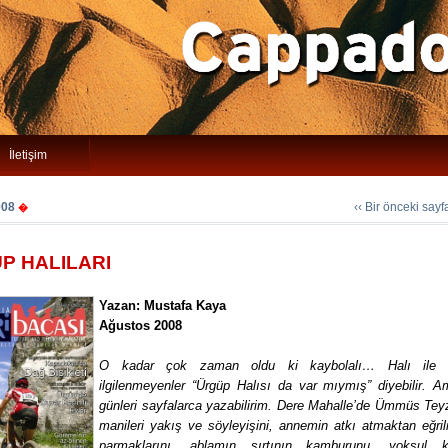
İletişim
008
‹‹ Bir önceki say
�
P HALILARI
Yazan: Mustafa Kaya
Ağustos 2008
O kadar çok zaman oldu ki kaybolalı… Halı ile 
ilgilenmeyenler “Ürgüp Halısı da var mıymış” diyebilir. 
günleri sayfalarca yazabilirim. Dere Mahalle’de Ümmüs Teyz
manileri yakış ve söyleyişini, annemin atkı atmaktan eğril
parmaklarını, ablamın sırtının kamburunu, yoksul 