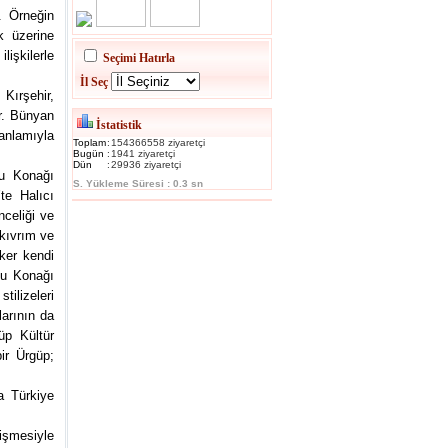
. Örneğin
k üzerine
işkilerle
Seçimi Hatırla
İl Seç
 Kırşehir,
er. Bünyan
İstatistik
 anlamıyla
Toplam
:
154366558 ziyaretçi
Bugün
:
1941 ziyaretçi
Dün
:
29936 ziyaretçi
lu Konağı
S. Yükleme Süresi : 0.3 sn
te Halıcı
nceliği ve
 kıvrım ve
oker kendi
lu Konağı
tilizeleri
arının da
güp Kültür
ir Ürgüp;
a Türkiye
işmesiyle