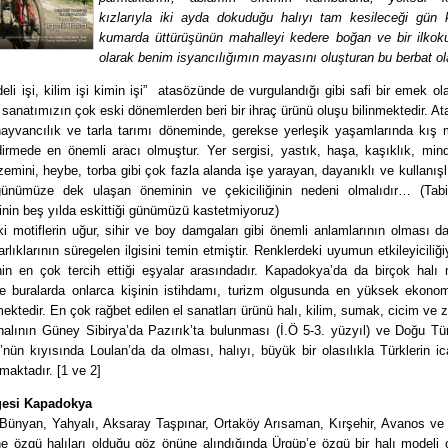
kızlarıyla iki ayda dokuduğu halıyı tam kesileceği gün 
kumarda üttürüşünün mahalleyi kedere boğan ve bir ilkok
olarak benim isyancılığımın mayasını oluşturan bu berbat o
 deli işi, kilim işi kimin işi” atasözünde de vurgulandığı gibi safi bir emek o
l sanatımızın çok eski dönemlerden beri bir ihraç ürünü oluşu bilinmektedir. At
ayvancılık ve tarla tarımı döneminde, gerekse yerleşik yaşamlarında kış 
dirmede en önemli aracı olmuştur. Yer sergisi, yastık, haşa, kaşıklık, min
mini, heybe, torba gibi çok fazla alanda işe yarayan, dayanıklı ve kullanışl
ünümüze dek ulaşan öneminin ve çekiciliğinin nedeni olmalıdır… (Tabii
nin beş yılda eskittiği günümüzü kastetmiyoruz)
i motiflerin uğur, sihir ve boy damgaları gibi önemli anlamlarının olması da
rlıklarının süregelen ilgisini temin etmiştir. Renklerdeki uyumun etkileyiciliğ
nin en çok tercih ettiği eşyalar arasındadır. Kapadokya’da da birçok halı
e buralarda onlarca kişinin istihdamı, turizm olgusunda en yüksek ekonomi
ektedir. En çok rağbet edilen el sanatları ürünü halı, kilim, sumak, cicim ve zil
halının Güney Sibirya’da Pazırık’ta bulunması (İ.Ö 5-3. yüzyıl) ve Doğu Tür
nün kıyısında Loulan’da da olması, halıyı, büyük bir olasılıkla Türklerin ic
aktadır. [1 ve 2]
gesi Kapadokya
 Bünyan, Yahyalı, Aksaray Taşpınar, Ortaköy Arısaman, Kırşehir, Avanos ve 
ine özgü halıları olduğu göz önüne alındığında Ürgüp’e özgü bir halı modeli