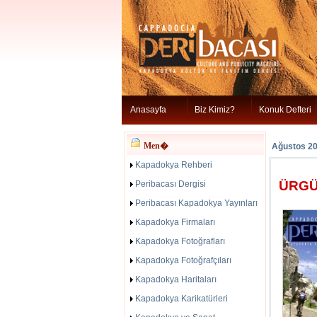
Anasayfa
Biz Kimiz?
Konuk Defteri
Men�
Ağustos 2
Kapadokya Rehberi
ÜRGÜ
Peribacası Dergisi
Peribacası Kapadokya Yayınları
Kapadokya Firmaları
Kapadokya Fotoğrafları
Kapadokya Fotoğrafçıları
Kapadokya Haritaları
Kapadokya Karikatürleri