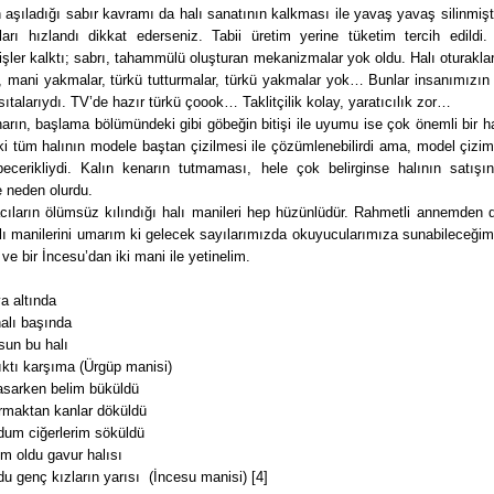
n aşıladığı sabır kavramı da halı sanatının kalkması ile yavaş yavaş silinmişti
arı hızlandı dikkat ederseniz. Tabii üretim yerine tüketim tercih edildi. 
işler kalktı; sabrı, tahammülü oluşturan mekanizmalar yok oldu. Halı oturakla
, mani yakmalar, türkü tutturmalar, türkü yakmalar yok… Bunlar insanımızın
asıtalarıydı. TV’de hazır türkü çoook… Taklitçilik kolay, yaratıcılık zor…
arın, başlama bölümündeki gibi göbeğin bitişi ile uyumu ise çok önemli bir h
i tüm halının modele baştan çizilmesi ile çözümlenebilirdi ama, model çizim
becerikliydi. Kalın kenarın tutmaması, hele çok belirginse halının satışı
 neden olurdu.
cıların ölümsüz kılındığı halı manileri hep hüzünlüdür. Rahmetli annemden 
lı manilerini umarım ki gelecek sayılarımızda okuyucularımıza sunabileceğim
 ve bir İncesu’dan iki mani ile yetinelim.
ya altında
halı başında
lsun bu halı
ıktı karşıma (Ürgüp manisi)
asarken belim büküldü
armaktan kanlar döküldü
dum ciğerlerim söküldü
m oldu gavur halısı
u genç kızların yarısı (İncesu manisi) [4]