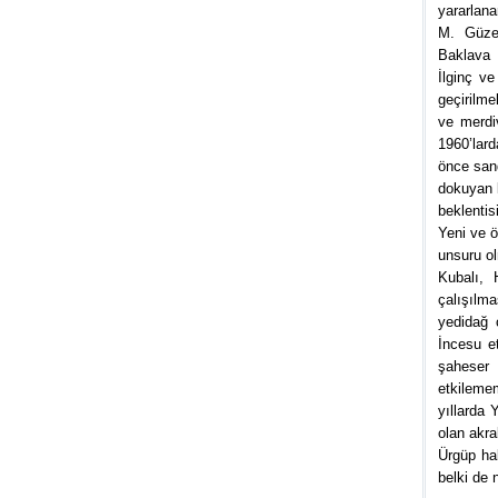
yararlan
M. Güzel
Baklava d
İlginç ve
geçirilm
ve merdiv
1960’lard
önce sand
dokuyan k
beklentis
Yeni ve ö
unsuru ol
Kubalı, 
çalışılm
yedidağ 
İncesu e
şaheser 
etkileme
yıllarda
olan akra
Ürgüp hal
belki de 