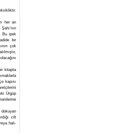
sikliktir.
rı her an
n Şahı’nın
. Bu ipek
adide bir
sının çok
tılmıştır,
olacağını
r kitapta
okmaklarla
çe kapısı
etçilerini
teki Ürgüp
anilerine
ı dokuyan
rdığı cilt
veya halı-