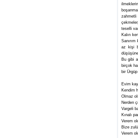
ilmekleri
boşanmal
zahmetli 
çekmeler
teselli v
Kalın ken
Sanırım k
az kişi 
düşüşüne
Bu gibi a
birçok ha
bir Ürgüp
Evim ka
Kendim 
Olmaz o
Nerden ç
Vargeli b
Kınalı p
Verem ol
Bize zulü
Verem old