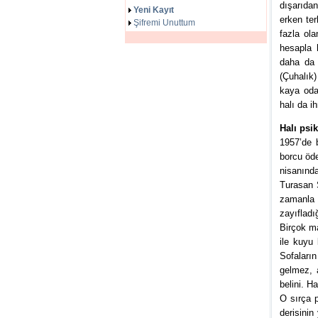
dışarıdan
Yeni Kayıt
erken ter
Şifremi Unuttum
fazla ol
hesapla 
daha da 
(Çuhalık)
kaya oda
halı da i
Halı psik
1957’de 
borcu öd
nisanınd
Turasan Ş
zamanla
zayıfladığ
Birçok ma
ile kuyu 
Sofaları
gelmez, a
belini. H
O sırça p
derisinin