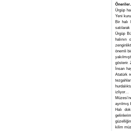
Önerile
Ürgüp hal
Yeni kur
Bir halı
satılarak
Ürgüp Bü
halının 
zenginli
önemli bi
yakılmış
gösterir.
İnsan ha
Atatürk r
tezgahla
hurdalıkt
izliyor… 
Müzesi’n
ayrılmış 
Halı dok
gelinleri
güzelliği
kilim müz