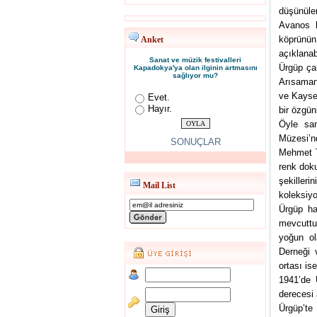
düşünüle
Avanos h
köprünün
Anket
açıklanabi
Sanat ve müzik festivalleri
Ürgüp çar
Kapadokya'ya olan ilginin artmasını
sağlıyor mu?
Arısaman 
ve Kayser
Evet.
Hayır.
bir özgün
Öyle san
Müzesi’n
SONUÇLAR
Mehmet To
renk doku
şekilleri
Mail List
koleksiy
Ürgüp hal
mevcuttu
yoğun ola
Derneği 
ortası ise
1941’de 
derecesi 
Ürgüp’te