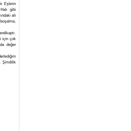
r. Eşlerin
Halı gibi
rındaki ah
 boşalma,
andikaptı.
i için çok
nda değer
derlediğim
. Şimdilik