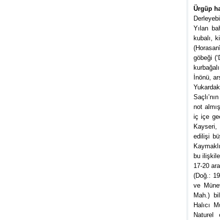
Ürgüp hal
Derleyebi
Yılan bah
kubalı, k
(Horasanî
göbeği (‘
kurbağalı
İnönü, ar
Yukardak
Saçlı’nı
not almış
iç içe ge
Kayseri, 
edilişi b
Kaymaklı,
bu ilişkil
17-20 ara
(Doğ.: 1
ve Münev
Mah.) bil
Halıcı Mu
Naturel 