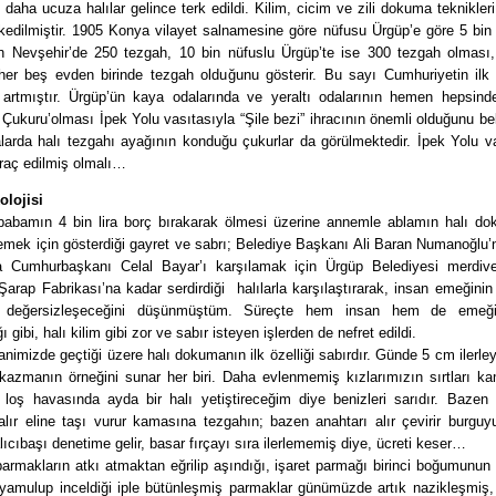
 daha ucuza halılar gelince terk edildi. Kilim, cicim ve zili dokuma teknikler
kedilmiştir. 1905 Konya vilayet salnamesine göre nüfusu Ürgüp’e göre 5 bin
an Nevşehir’de 250 tezgah, 10 bin nüfuslu Ürgüp’te ise 300 tezgah olması,
her beş evden birinde tezgah olduğunu gösterir. Bu sayı Cumhuriyetin ilk y
artmıştır. Ürgüp’ün kaya odalarında ve yeraltı odalarının hemen hepsinde
 Çukuru’olması İpek Yolu vasıtasıyla “Şile bezi” ihracının önemli olduğunu beli
larda halı tezgahı ayağının konduğu çukurlar da görülmektedir. İpek Yolu va
hraç edilmiş olmalı…
olojisi
babamın 4 bin lira borç bırakarak ölmesi üzerine annemle ablamın halı do
emek için gösterdiği gayret ve sabrı; Belediye Başkanı Ali Baran Numanoğlu
a Cumhurbaşkanı Celal Bayar’ı karşılamak için Ürgüp Belediyesi merdive
arap Fabrikası’na kadar serdirdiği halılarla karşılaştırarak, insan emeğinin
 değersizleşeceğini düşünmüştüm. Süreçte hem insan hem de emeği
ı gibi, halı kilim gibi zor ve sabır isteyen işlerden de nefret edildi.
nimizde geçtiği üzere halı dokumanın ilk özelliği sabırdır. Günde 5 cm ilerle
kazmanın örneğini sunar her biri. Daha evlenmemiş kızlarımızın sırtları ka
n loş havasında ayda bir halı yetiştireceğim diye benizleri sarıdır. Bazen
lır eline taşı vurur kamasına tezgahın; bazen anahtarı alır çevirir burguyu
alıcıbaşı denetime gelir, basar fırçayı sıra ilerlememiş diye, ücreti keser…
armakların atkı atmaktan eğrilip aşındığı, işaret parmağı birinci boğumunu
 yamulup inceldiği iple bütünleşmiş parmaklar günümüzde artık nazikleşmiş, 