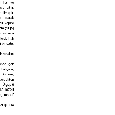
ı Halı ve
e aittir.
tilmiştir.
tif olarak
ir kapısı
miştir.[5]
u yıllarda
lerde halı
 bir satış
ir rekabet
 önce çok
 bahçesi,
, Bünyan,
gerçekten
n Ürgüp’ü
0-1970’li
, ‘mahal’
 oluşu ise