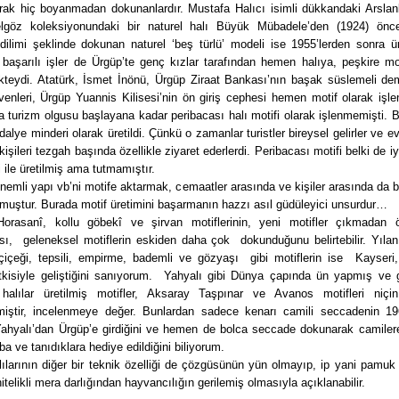
arak hiç boyanmadan dokunanlardır. Mustafa Halıcı isimli dükkandaki Arslanl
göz koleksiyonundaki bir naturel halı Büyük Mübadele’den (1924) öncey
ilimi şeklinde dokunan naturel ‘beş türlü’ modeli ise 1955’lerden sonra üre
 başarılı işler de Ürgüp’te genç kızlar tarafından hemen halıya, peşkire mo
ekteydi. Atatürk, İsmet İnönü, Ürgüp Ziraat Bankası’nın başak süslemeli dem
enleri, Ürgüp Yuannis Kilisesi’nin ön giriş cephesi hemen motif olarak işlen
a turizm olgusu başlayana kadar peribacası halı motifi olarak işlenmemişti. B
alye minderi olarak üretildi. Çünkü o zamanlar turistler bireysel gelirler ve ev
işileri tezgah başında özellikle ziyaret ederlerdi. Peribacası motifi belki de iyi
i ile üretilmiş ama tutmamıştır.
nemli yapı vb’ni motife aktarmak, cemaatler arasında ve kişiler arasında da b
muştur. Burada motif üretimini başarmanın hazzı asıl güdüleyici unsurdur…
Horasanî, kollu göbekî ve şirvan motiflerinin, yeni motifler çıkmadan
ası, geleneksel motiflerin eskiden daha çok dokunduğunu belirtebilir. Yılan
çiçeği, tepsili, empirme, bademli ve gözyaşı gibi motiflerin ise Kayseri
tkisiyle geliştiğini sanıyorum. Yahyalı gibi Dünya çapında ün yapmış ve 
halılar üretilmiş motifler, Aksaray Taşpınar ve Avanos motifleri niçi
miştir, incelenmeye değer. Bunlardan sadece kenarı camili seccadenin 196
 Yahyalı’dan Ürgüp’e girdiğini ve hemen de bolca seccade dokunarak camilere
ba ve tanıdıklara hediye edildiğini biliyorum.
ılarının diğer bir teknik özelliği de çözgüsünün yün olmayıp, ip yani pamuk
nitelikli mera darlığından hayvancılığın gerilemiş olmasıyla açıklanabilir.