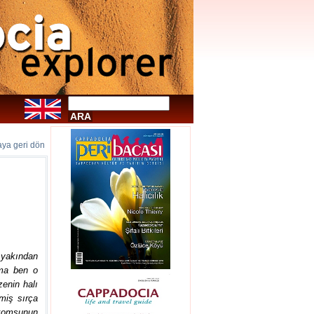
faya geri dön
yakından
Ama ben o
enin halı
miş sırça
komşunun