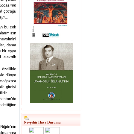
kocasının
ul çocuğu
layı…
lan bu çok
alarımızın
mevsimini
der, dama
ı bir eşya
 elektrik
 özellikle
iyle dünya
 mağazası
k girdiyi
idir.
kistan’da
adettiğine
Nevşehir Hava Durumu
Niğde’nin
 olmaması