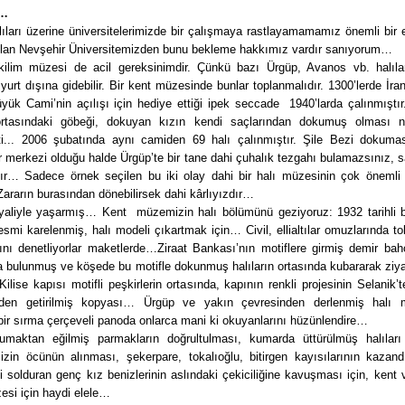
r…
ıları üzerine üniversitelerimizde bir çalışmaya rastlayamamamız önemli bir ek
ulan Nevşehir Üniversitemizden bunu bekleme hakkımız vardır sanıyorum…
 kilim müzesi de acil gereksinimdir. Çünkü bazı Ürgüp, Avanos vb. halıla
 yurt dışına gidebilir. Bir kent müzesinde bunlar toplanmalıdır. 1300’lerde İra
yük Cami’nin açılışı için hediye ettiği ipek seccade 1940’larda çalınmıştır
ortasındaki göbeği, dokuyan kızın kendi saçlarından dokumuş olması n
kti... 2006 şubatında aynı camiden 69 halı çalınmıştır. Şile Bezi dokuma
r merkezi olduğu halde Ürgüp’te bir tane dahi çuhalık tezgahı bulamazsınız, sa
tır… Sadece örnek seçilen bu iki olay dahi bir halı müzesinin çok önemli 
 Zararın burasından dönebilirsek dahi kârlıyızdır…
yaliyle yaşarmış… Kent müzemizin halı bölümünü geziyoruz: 1932 tarihli bi
esmi karelenmiş, halı modeli çıkartmak için… Civil, ellialtılar omuzlarında t
rını denetliyorlar maketlerde…Ziraat Bankası’nın motiflere girmiş demir bah
a bulunmuş ve köşede bu motifle dokunmuş halıların ortasında kubararak ziyar
Kilise kapısı motifli peşkirlerin ortasında, kapının renkli projesinin Selanik’
den getirilmiş kopyası… Ürgüp ve yakın çevresinden derlenmiş halı m
bir sırma çerçeveli panoda onlarca mani ki okuyanlarını hüzünlendire…
umaktan eğilmiş parmakların doğrultulması, kumarda üttürülmüş halılar
mizin öcünün alınması, şekerpare, tokalıoğlu, bitirgen kayısılarının kazandı
ni solduran genç kız benizlerinin aslındaki çekiciliğine kavuşması için, kent 
esi için haydi elele…