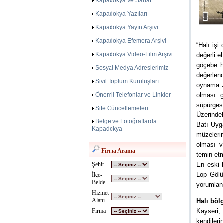
Kapadokya ve Sanat
Kapadokya Yazıları
Kapadokya Yayın Arşivi
Kapadokya Efemera Arşivi
“Halı işi
Kapadokya Video-Film Arşivi
değerli e
göçebe h
Sosyal Medya Adreslerimiz
değerlen
Sivil Toplum Kuruluşları
oynama ze
Önemli Telefonlar ve Linkler
olması g
süpürgesi
Site Güncellemeleri
Üzerindek
Belge ve Fotoğraflarda
Batı Uyga
Kapadokya
müzeleri
olması v
Firma Arama
temin etm
Şehir
En eski 
Lop Gölü’
İlçe-
Belde
yorumlanm
Hizmet
Alanı
Halı böl
Firma
Kayseri,
kendiler