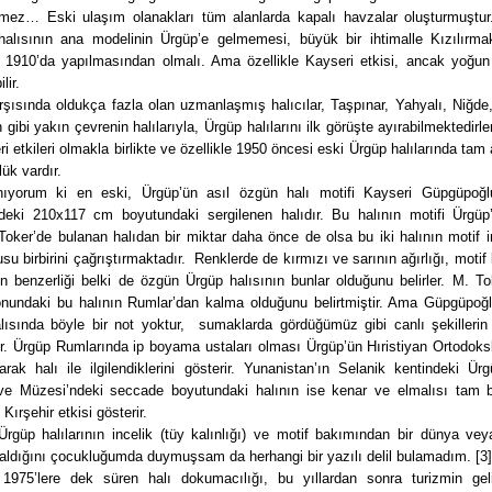
mez… Eski ulaşım olanakları tüm alanlarda kapalı havzalar oluşturmuştur
alısının ana modelinin Ürgüp’e gelmemesi, büyük bir ihtimalle Kızılırma
 1910’da yapılmasından olmalı. Ama özellikle Kayseri etkisi, ancak yoğun il
lir.
şısında oldukça fazla olan uzmanlaşmış halıcılar, Taşpınar, Yahyalı, Niğde,
gibi yakın çevrenin halılarıyla, Ürgüp halılarını ilk görüşte ayırabilmektedirl
i etkileri olmakla birlikte ve özellikle 1950 öncesi eski Ürgüp halılarında tam
lük vardır.
ıyorum ki en eski, Ürgüp’ün asıl özgün halı motifi Kayseri Güpgüpoğ
deki 210x117 cm boyutundaki sergilenen halıdır. Bu halının motifi Ürgüp’
ker’de bulanan halıdan bir miktar daha önce de olsa bu iki halının motif i
su birbirini çağrıştırmaktadır. Renklerde de kırmızı ve sarının ağırlığı, motif
nin benzerliği belki de özgün Ürgüp halısının bunlar olduğunu belirler. M. T
onundaki bu halının Rumlar’dan kalma olduğunu belirtmiştir. Ama Güpgüpoğ
ısında böyle bir not yoktur, sumaklarda gördüğümüz gibi canlı şekillerin s
r. Ürgüp Rumlarında ip boyama ustaları olması Ürgüp’ün Hıristiyan Ortodoksl
rak halı ile ilgilendiklerini gösterir. Yunanistan’ın Selanik kentindeki Ür
ve Müzesi’ndeki seccade boyutundaki halının ise kenar ve elmalısı tam b
 Kırşehir etkisi gösterir.
Ürgüp halılarının incelik (tüy kalınlığı) ve motif bakımından bir dünya vey
aldığını çocukluğumda duymuşsam da herhangi bir yazılı delil bulamadım. [3]
 1975’lere dek süren halı dokumacılığı, bu yıllardan sonra turizmin gel