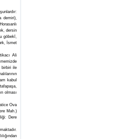
şunlardır:
a demiri),
 Horasanlı
ek, dersin
lu göbekî,
ürk, İsmet
ikacı Ali
üşmemizde
irbiri ile
alılarının
avam kabul
stafapaşa,
nın olması
Hatice Ova
ere Mah.)
iği: Dere
rmaktadır.
ılığından