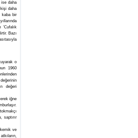
i ise daha
 kişi daha
 kaba bir
ıllarında
 ‘Cufalık
rtir. Bazı
sıtasıyla
kuyarak o
’nun 1960
nlerinden
 değerinin
n değeri
yerek iğne
mburlaşır.
 tokmakçı
, saptırır
n kemik ve
atkıların,