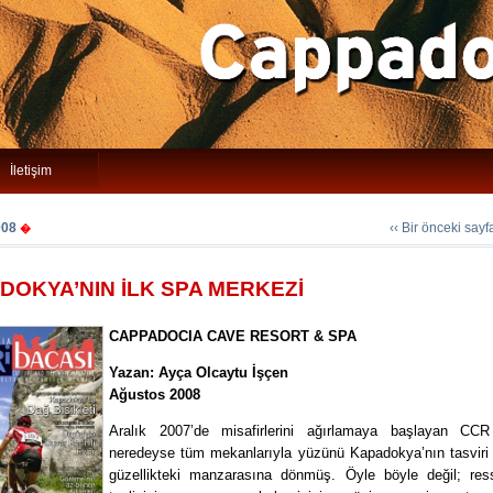
İletişim
008
‹‹ Bir önceki say
�
DOKYA’NIN İLK SPA MERKEZİ
CAPPADOCIA CAVE RESORT & SPA
Yazan: Ayça Olcaytu İşçen
Ağustos 2008
Aralık 2007’de misafirlerini ağırlamaya başlayan CC
neredeyse tüm mekanlarıyla yüzünü Kapadokya’nın tasviri
güzellikteki manzarasına dönmüş. Öyle böyle değil; re