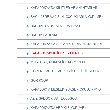
KAPADOKYA'DA KİLİTLER VE ANAHTARLAR
�
BAĞLIDERE VADİSİ’Nİ ÇOCUKLARLA YÜRÜMEK
�
ÜRGÜPLÜ MUSTAFA FEVZİ TAŞER
�
ÜRGÜP HALILARI
�
KAPADOKYA'DA ORGANİK TARIMIN ÖNCÜLERİ
�
KAPADOKYA’NIN İLK SPA MERKEZİ
�
MUSTAFA ÇANKAYA İLE RÖPORTAJ
�
GÖREME BELDE MERKEZİNDEKİ KİLİSELER
�
GÖR-KOOP
�
KAPADOKYA MESLEK YÜKSEK OKULU-KMYO
�
AZİZ GREGORIUS TEOLOGOS
�
KAPADOKYA’DA HEDİKLE YÜRÜMEK
�