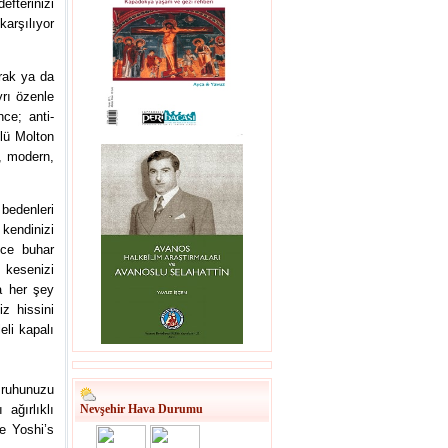
fterinizi
arşılıyor
rak ya da
yrı özenle
nce; anti-
lü Molton
, modern,
bedenleri
kendinizi
nce buhar
 kesenizi
a her şey
iz hissini
eli kapalı
 ruhunuzu
ağırlıklı
Nevşehir Hava Durumu
e Yoshi’s