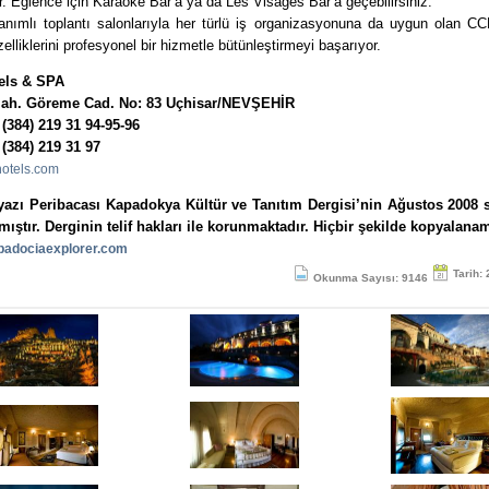
. Eğlence için Karaoke Bar’a ya da Les Visages Bar’a geçebilirsiniz.
nımlı toplantı salonlarıyla her türlü iş organizasyonuna da uygun olan CC
elliklerini profesyonel bir hizmetle bütünleştirmeyi başarıyor.
els & SPA
Mah. Göreme Cad. No: 83 Uçhisar/NEVŞEHİR
 (384) 219 31 94-95-96
 (384) 219 31 97
otels.com
yazı Peribacası Kapadokya Kültür ve Tanıtım Dergisi’nin Ağustos 2008 
mıştır. Derginin telif hakları ile korunmaktadır. Hiçbir şekilde kopyalana
adociaexplorer.com
Tarih:
Okunma Sayısı: 9146