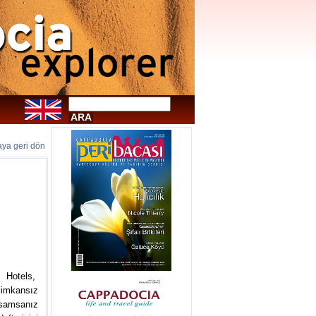
faya geri dön
R Hotels,
 imkansız
ssamsanız