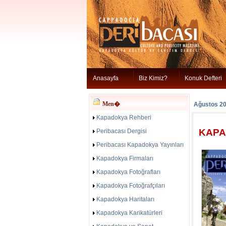
Anasayfa
Biz Kimiz?
Konuk Defteri
Men�
Ağustos 2
Kapadokya Rehberi
KAPA
Peribacası Dergisi
Peribacası Kapadokya Yayınları
Kapadokya Firmaları
Kapadokya Fotoğrafları
Kapadokya Fotoğrafçıları
Kapadokya Haritaları
Kapadokya Karikatürleri