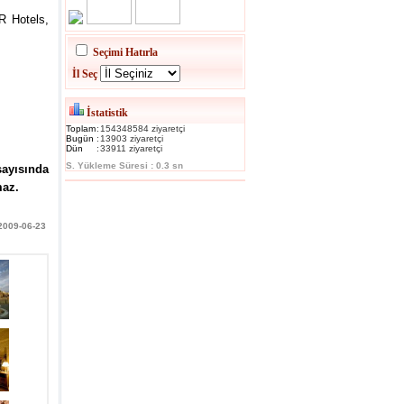
R Hotels,
Seçimi Hatırla
İl Seç
İstatistik
Toplam
:
154348584 ziyaretçi
Bugün
:
13903 ziyaretçi
Dün
:
33911 ziyaretçi
S. Yükleme Süresi : 0.3 sn
sayısında
maz.
 2009-06-23