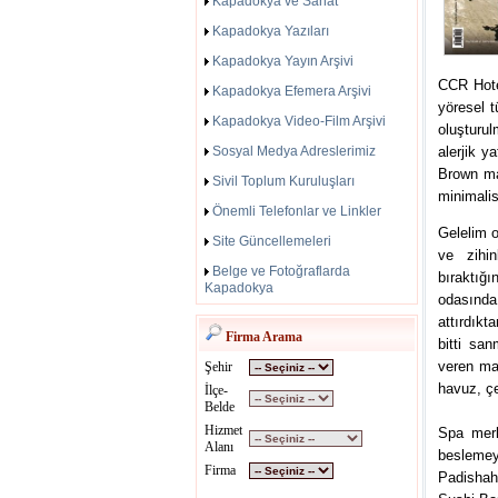
Kapadokya ve Sanat
Kapadokya Yazıları
Kapadokya Yayın Arşivi
CCR Hote
Kapadokya Efemera Arşivi
yöresel t
Kapadokya Video-Film Arşivi
oluşturul
Sosyal Medya Adreslerimiz
alerjik 
Brown ma
Sivil Toplum Kuruluşları
minimalis
Önemli Telefonlar ve Linkler
Gelelim 
Site Güncellemeleri
ve zihin
Belge ve Fotoğraflarda
bıraktığ
Kapadokya
odasında
attırdık
Firma Arama
bitti san
veren mac
Şehir
havuz, çe
İlçe-
Belde
Hizmet
Spa merk
Alanı
beslemey
Firma
Padishah