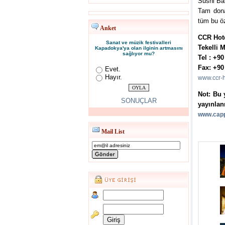
Sushi Bar
Tam dona
tüm bu öz
Anket
CCR Hot
Sanat ve müzik festivalleri
Tekelli 
Kapadokya'ya olan ilginin artmasını
sağlıyor mu?
Tel : +90
Fax: +90
Evet.
Hayır.
www.ccr-h
Not: Bu 
SONUÇLAR
yayınlan
www.capp
Mail List