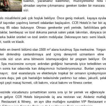
tualinizi, yazarsanız kaleminizi, müzisyenseniz nota de
almadan seyrine çıkmamanız gereken türden bir manzara k
sizi.
ls misafirlerini pek çok hoşluk bekliyor. Önce geniş mekanlı, kayaya oyula
üf taşından yapılmış kemerli odalardan başlayalım. CCR Hotels’in her biri a
muş 85 odası bulunuyor. Olması gerekenler yerli yerinde, farklılıklara geli
yataklar, bembeyaz ve özel dokuma pamuk saten yatak takımları, dünyaca ün
rka buklet ürünleri ve özel üretim mobilyalar. Dekorasyon tarzı semi klasik
t, rustik ve klasik.
otelin en önemli bölümü olan 1500 m² alana kurulmuş Spa merkezine. Yorgun 
leri dinlendirip canlandırmaya and içmiş deneyimli uzmanların eline 
ınızda sizi uzun ama bitmesini istemeyeceğiniz bir program bekliyor. Ö
 Spa mucizesine ısınıyor, ardından girdiğiniz hamamda iyice terledikten ve
tan sonra kar odasında kan dolaşımınızı hızlandırıyorsunuz. Bunları yapınc
mayın; özel esanslarıyla ve efektleriyle tropikal bir ormanın içindeymişsin
era duşu, pek çok hastalığın tedavisinde yardımcı tuz odası, jakuzili, şelal
şit çeşit masaj hizmeti, cilt bakımı, vücut bakımı ve fitness center.
ezinde vücudunuzu şımarttıktan sonra sıra iyi bir yemek ve eğlenceyle
e geliyor. CCR Hotels bünyesinde üç ana restoran var; Akdeniz mutfağı 
 Restaurant & Winery, on ayrı ülke mutfağını sunabilen VIP Restaurant v