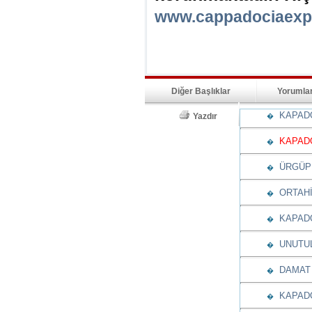
www.cappadociaexp
Diğer Başlıklar
Yorumla
KAPADO
Yazdır
�
KAPADO
�
ÜRGÜPL
�
ORTAHİ
�
KAPADO
�
UNUTUL
�
DAMAT 
�
KAPADO
�