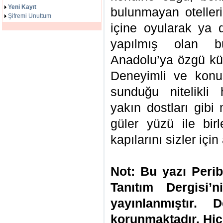
Yeni Kayıt
bulunmayan otelleri
Şifremi Unuttum
içine oyularak ya 
yapılmış olan bu
Anadolu’ya özgü kül
Deneyimli ve konus
sunduğu nitelikli 
yakın dostları gibi 
güler yüzü ile birl
kapılarını sizler için
Not: Bu yazı Peri
Tanıtım Dergisi’
yayınlanmıştır. D
korunmaktadır. Hiç