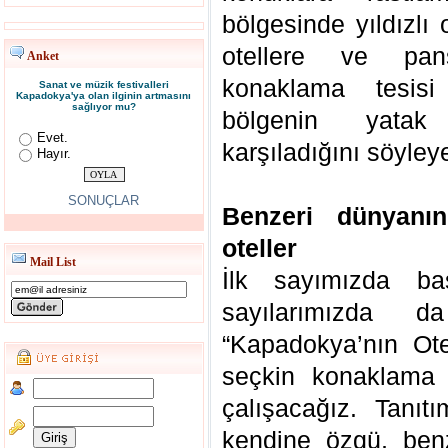
bölgesinde yıldızlı 
otellere ve pan
Anket
konaklama tesisi
Sanat ve müzik festivalleri
Kapadokya'ya olan ilginin artmasını
sağlıyor mu?
bölgenin yatak 
Evet.
karşıladığını söyleye
Hayır.
SONUÇLAR
Benzeri dünyanı
oteller
Mail List
İlk sayımızda ba
sayılarımızda
“Kapadokya’nın Ote
seçkin konaklama t
çalışacağız. Tanı
kendine özgü, benz