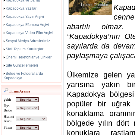
Kapadokya ve Sanat
Kapad
Kapadokya Yazıları
cenne
Kapadokya Yayın Arşivi
abartılı olmaz.
Kapadokya Efemera Arşivi
Kapadokya Video-Film Arşivi
“Kapadokya’nın Ote
Sosyal Medya Adreslerimiz
sayılarda da devam 
Sivil Toplum Kuruluşları
paylaşmaya çalışac
Önemli Telefonlar ve Linkler
Site Güncellemeleri
Ülkemize gelen ya
Belge ve Fotoğraflarda
Kapadokya
yarısına yakın bi
Firma Arama
Kapadokya bölgesi 
Şehir
popüler bir uğrak 
İlçe-
Belde
konaklama oranını
Hizmet
bölgede yılın dört 
Alanı
Firma
konuklara rastl