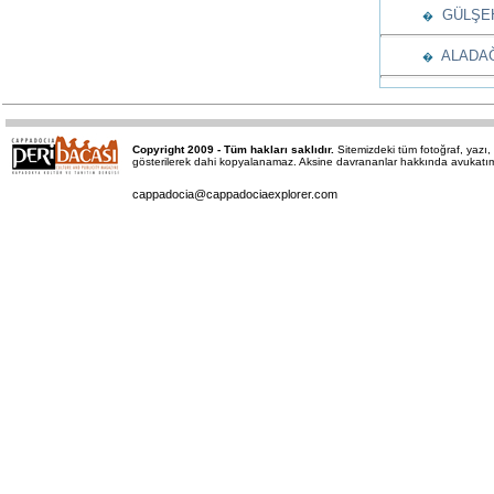
GÜLŞEHİ
�
ALADAĞL
�
Copyright 2009 - Tüm hakları saklıdır.
Sitemizdeki tüm fotoğraf, yaz
gösterilerek dahi kopyalanamaz. Aksine davrananlar hakkında avukatımız 
cappadocia@cappadociaexplorer.com