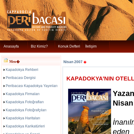
Anasayfa
Biz Kimiz?
Konuk Defteri
İletişim
Men�
Nisan 2007
�
Kapadokya Rehberi
KAPADOKYA’NIN OTELL
Peribacası Dergisi
Peribacası Kapadokya Yayınları
Yazan
Kapadokya Firmaları
Nisan
Kapadokya Fotoğrafları
Kapadokya Fotoğrafçıları
Kapadokya Haritaları
İnanı
Kapadokya Karikatürleri
eden t