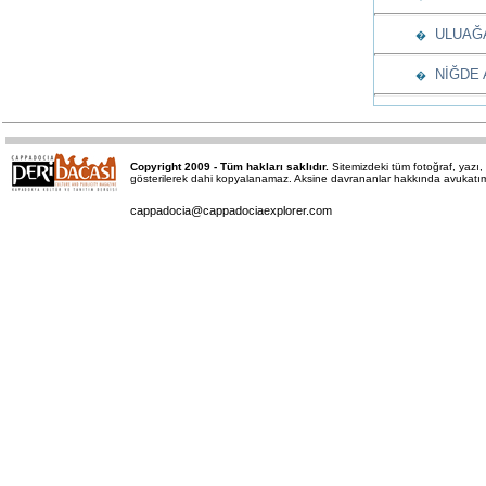
ULUAĞAÇ
�
NİĞDE A
�
Copyright 2009 - Tüm hakları saklıdır.
Sitemizdeki tüm fotoğraf, yaz
gösterilerek dahi kopyalanamaz. Aksine davrananlar hakkında avukatımız 
cappadocia@cappadociaexplorer.com