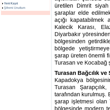
Yeni Kayıt
üretilen Dimrit siya
Şifremi Unuttum
şaraplar elde edilmekt
açığı kapatabilmek am
Kalecik Karası, Ela
Diyarbakır yöresinden
bölgesinden getirdikle
bölgede yetiştirmey
şarap üreten önemli fi
Turasan ve Kocabağ şa
Turasan Bağcılık ve 
Kapadokya bölgesini
Turasan Şarapçılık
tarafından kurulmuş. B
şarap işletmesi olan
bölgesinde modern tekn