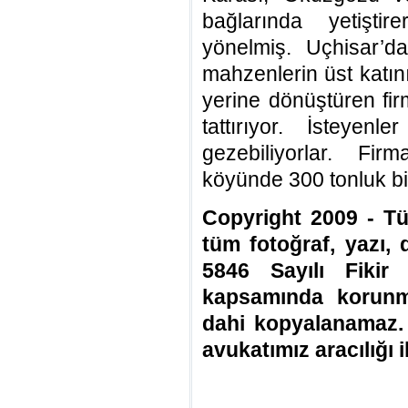
bağlarında yetiştir
yönelmiş. Uçhisar’
mahzenlerin üst katın
yerine dönüştüren fir
tattırıyor. İsteyen
gezebiliyorlar. Fir
köyünde 300 tonluk b
Copyright 2009 - Tüm
tüm fotoğraf, yazı,
5846 Sayılı Fikir
kapsamında korunma
dahi kopyalanamaz.
avukatımız aracılığı i