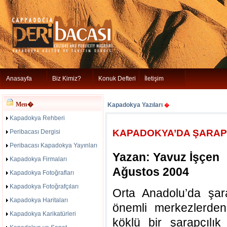
Anasayfa
Biz Kimiz?
Konuk Defteri
İletişim
Men�
Kapadokya Yazıları
�
Kapadokya Rehberi
KAPADOKYA’DA ŞARAP
Peribacası Dergisi
Peribacası Kapadokya Yayınları
Yazan: Yavuz İşçen
Kapadokya Firmaları
Ağustos 2004
Kapadokya Fotoğrafları
Kapadokya Fotoğrafçıları
Orta Anadolu’da şara
Kapadokya Haritaları
önemli merkezlerde
Kapadokya Karikatürleri
köklü bir şarapçılı