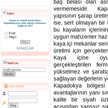
baş belası olan as
vermemesidir. Kap
Anket
yapısının şarap üretim
Sanat ve müzik festivalleri
ise, sert olmayan bir
Kapadokya'ya olan ilginin artmasını
sağlıyor mu?
bu kayaların içlerini
Evet.
uygun mahzenler hazı
Hayır.
kaya içi mekanlar serin
SONUÇLAR
üretimi için gerçekte
Kaya içine oyu
Mail List
gerçekleştirilen fe
yükselmez ve şaraba
sağlayan değerlerin y
Kapadokya bölgesi
avantajlarının yanı sır
kalite bir siyah ü
açısından şanssız sa