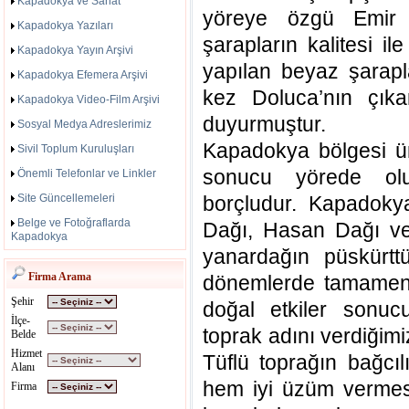
Kapadokya ve Sanat
yöreye özgü Emir 
Kapadokya Yazıları
şarapların kalitesi i
Kapadokya Yayın Arşivi
yapılan beyaz şarapla
Kapadokya Efemera Arşivi
kez Doluca’nın çıka
Kapadokya Video-Film Arşivi
duyurmuştur.
Sosyal Medya Adreslerimiz
Kapadokya bölgesi ünl
Sivil Toplum Kuruluşları
sonucu yörede olu
Önemli Telefonlar ve Linkler
Site Güncellemeleri
borçludur. Kapadoky
Belge ve Fotoğraflarda
Dağı, Hasan Dağı ve
Kapadokya
yanardağın püskürtt
Firma Arama
dönemlerde tamamen l
Şehir
doğal etkiler sonuc
İlçe-
toprak adını verdiğimiz
Belde
Hizmet
Tüflü toprağın bağcıl
Alanı
hem iyi üzüm vermesi
Firma