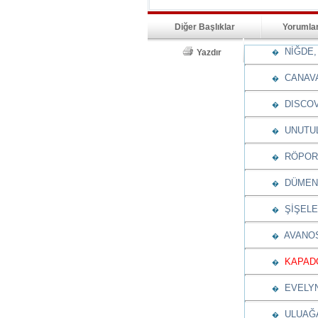
Diğer Başlıklar
Yorumla
NİĞDE, 
Yazdır
�
CANAV
�
DISCOV
�
UNUTUL
�
RÖPORT
�
DÜMENİ
�
ŞİŞELE
�
AVANOS
�
KAPADO
�
EVELYN
�
ULUAĞA
�