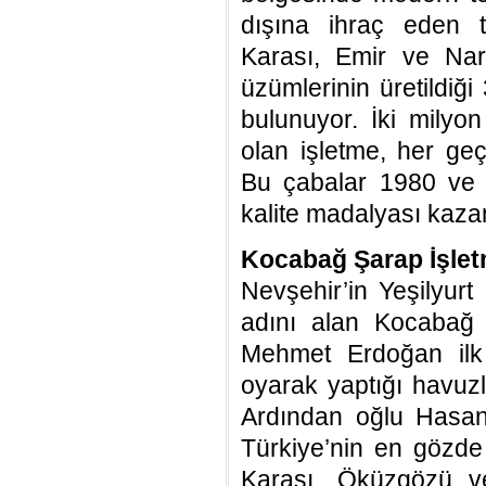
dışına ihraç eden t
Karası, Emir ve Nar
üzümlerinin üretildi
bulunuyor. İki milyon
olan işletme, her geçe
Bu çabalar 1980 ve 1
kalite madalyası kaza
Kocabağ Şarap İşlet
Nevşehir’in Yeşilyur
adını alan Kocabağ 
Mehmet Erdoğan ilk 
oyarak yaptığı havuz
Ardından oğlu Hasan
Türkiye’nin en gözde
Karası, Öküzgözü v